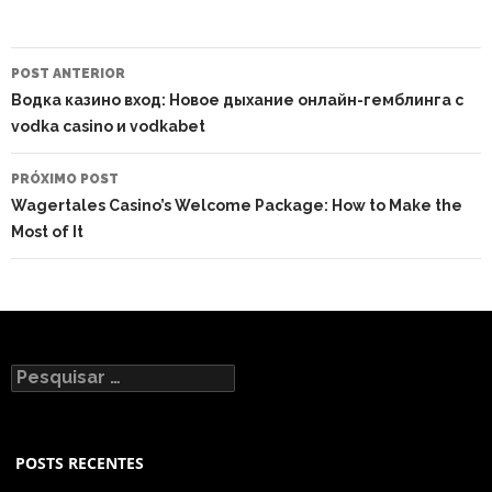
NAVEGAÇÃO
DO
POST ANTERIOR
POST
Водка казино вход: Новое дыхание онлайн-гемблинга с
vodka casino и vodkabet
PRÓXIMO POST
Wagertales Casino’s Welcome Package: How to Make the
Most of It
Pesquisar
por:
POSTS RECENTES