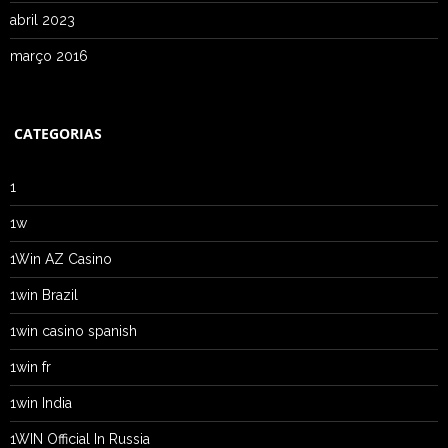
abril 2023
março 2016
CATEGORIAS
1
1w
1Win AZ Casino
1win Brazil
1win casino spanish
1win fr
1win India
1WIN Official In Russia