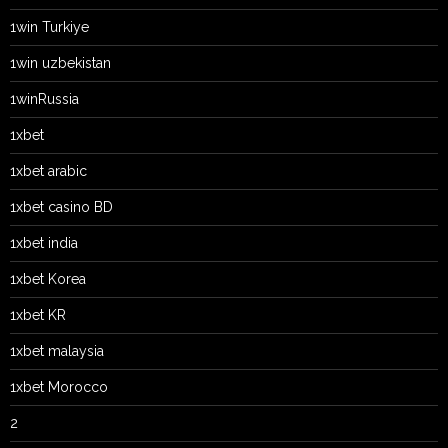
1win Turkiye
1win uzbekistan
1winRussia
1xbet
1xbet arabic
1xbet casino BD
1xbet india
1xbet Korea
1xbet KR
1xbet malaysia
1xbet Morocco
2