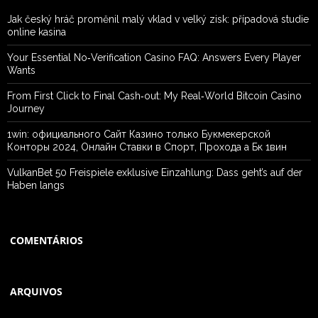
Jak český hráč proměnil malý vklad v velký zisk: případová studie
online kasina
Your Essential No‑Verification Casino FAQ: Answers Every Player
Wants
From First Click to Final Cash‑out: My Real‑World Bitcoin Casino
Journey
1win: официального Сайт Казино только Букмекерской
Конторы 2024, Онлайн Ставки в Спорт, Прохода а Бк 1вин
VulkanBet 50 Freispiele exklusive Einzahlung: Dass geht’s auf der
Haben langs
COMENTÁRIOS
ARQUIVOS