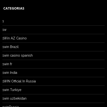
CATEGORIAS
1
1w
1Win AZ Casino
1win Brazil
1win casino spanish
1win fr
1win India
1WIN Official In Russia
1win Turkiye
1win uzbekistan