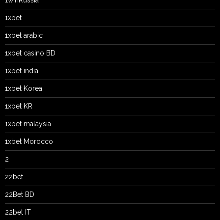
1winRussia
1xbet
1xbet arabic
1xbet casino BD
1xbet india
1xbet Korea
1xbet KR
1xbet malaysia
1xbet Morocco
2
22bet
22Bet BD
22bet IT