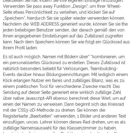
bearbeiten Sie fue, indem Sie Ihre eigenen Einträge hinzufügen.
Verwenden Sie pass away Funktion „Design“, um Ihrer Wheel-
Seite etwas Persönlichkeit zu verleihen, und klicken Sie auf
„Speichern“, hierdurch Sie sie später wieder verwenden können.
Nachdem die WEB ADDRESS generiert wurde, können Sie sie the
jeden beliebigen Benutzer senden, der danach gemäß den von
Ihnen angegebenen Einstellungen auf das Zufallsrad zugreifen
kann. Nach dem Speichern können Sie wie folgt ein Glücksrad aus
Ihrem Profil laden.
Es ist auch möglich, Namen mit Bildern über” “kombinieren, um
ein personalisiertes Glücksrad zu erstellen. Dieses Zufallsrad ist
natürlich besonders beliebt für Verlosungen, Teambuilding-
Events darüber hinaus Bildungseinrichtungen. Mit lediglich einem
Klick erlangen Nutzer ein faires und zufälliges Bilanz, was es zu
einem praktischen Tool für verschiedene Zwecke macht. Das
Sendung auf dieser Seite generiert eine wirklich zufällige Zahl
über native Javascript-API ebenso berechnet diese Wert, um auf
einen der Namen zu verweisen. Dann beginnt sich das Kreisrad
mit der CSS3-2D-Methode zu drehen. Sie können die
Registerkarte „Bearbeiten“ verwenden, 1 Bilder und anderen Text
einzufügen, unces. Lehrer können dieses Rad drehen, um es als
zufällige Namensauswahl für das Klassenzimmer zu haben,