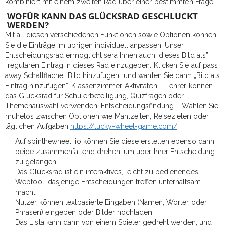
kombiniert mit einem zweiten Rad über einer bestimmten Frage.
WOFÜR KANN DAS GLÜCKSRAD GESCHLUCKT
WERDEN?
Mit all diesen verschiedenen Funktionen sowie Optionen können
Sie die Einträge im übrigen individuell anpassen. Unser
Entscheidungsrad ermöglicht sera Ihnen auch, dieses Bild als”
“regulären Eintrag in dieses Rad einzugeben. Klicken Sie auf pass
away Schaltfläche „Bild hinzufügen“ und wählen Sie dann „Bild als
Eintrag hinzufügen“. Klassenzimmer-Aktivitäten – Lehrer können
das Glücksrad für Schülerbeteiligung, Quizfragen oder
Themenauswahl verwenden. Entscheidungsfindung – Wählen Sie
mühelos zwischen Optionen wie Mahlzeiten, Reisezielen oder
täglichen Aufgaben
https://lucky-wheel-game.com/
.
Auf spinthewheel. io können Sie diese erstellen ebenso dann
beide zusammenfallend drehen, um über Ihrer Entscheidung
zu gelangen.
Das Glücksrad ist ein interaktives, leicht zu bedienendes
Webtool, dasjenige Entscheidungen treffen unterhaltsam
macht.
Nutzer können textbasierte Eingaben (Namen, Wörter oder
Phrasen) eingeben oder Bilder hochladen.
Das Lista kann dann von einem Spieler gedreht werden, und