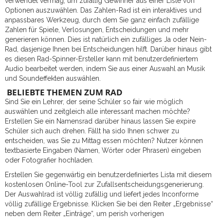
verwendet vermag, um zufällig Gewinner aus einer Liste von
Optionen auszuwählen. Das Zahlen-Rad ist ein interaktives und
anpassbares Werkzeug, durch dem Sie ganz einfach zufällige
Zahlen für Spiele, Verlosungen, Entscheidungen und mehr
generieren können. Dies ist natürlich ein zufälliges Ja oder Nein-
Rad, dasjenige Ihnen bei Entscheidungen hilft. Darüber hinaus gibt
es diesen Rad-Spinner-Ersteller kann mit benutzerdefiniertem
Audio bearbeitet werden, indem Sie aus einer Auswahl an Musik
und Soundeffekten auswählen.
BELIEBTE THEMEN ZUM RAD
Sind Sie ein Lehrer, der seine Schüler so fair wie möglich
auswählen und zeitgleich alle interessant machen möchte?
Erstellen Sie ein Namensrad darüber hinaus lassen Sie expire
Schüler sich auch drehen. Fällt ha sido Ihnen schwer zu
entscheiden, was Sie zu Mittag essen möchten? Nutzer können
textbasierte Eingaben (Namen, Wörter oder Phrasen) eingeben
oder Fotografier hochladen.
Erstellen Sie gegenwärtig ein benutzerdefiniertes Lista mit diesem
kostenlosen Online-Tool zur Zufallsentscheidungsgenerierung.
Der Auswahlrad ist völlig zufällig und liefert jedes Inconforme
völlig zufällige Ergebnisse. Klicken Sie bei den Reiter „Ergebnisse“
neben dem Reiter „Einträge“, um perish vorherigen