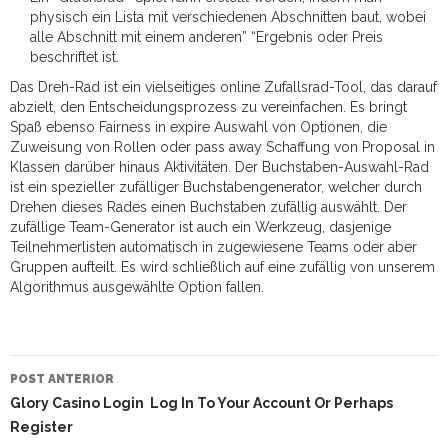
physisch ein Lista mit verschiedenen Abschnitten baut, wobei
alle Abschnitt mit einem anderen” “Ergebnis oder Preis
beschriftet ist.
Das Dreh-Rad ist ein vielseitiges online Zufallsrad-Tool, das darauf
abzielt, den Entscheidungsprozess zu vereinfachen. Es bringt
Spaß ebenso Fairness in expire Auswahl von Optionen, die
Zuweisung von Rollen oder pass away Schaffung von Proposal in
Klassen darüber hinaus Aktivitäten. Der Buchstaben-Auswahl-Rad
ist ein spezieller zufälliger Buchstabengenerator, welcher durch
Drehen dieses Rades einen Buchstaben zufällig auswählt. Der
zufällige Team-Generator ist auch ein Werkzeug, dasjenige
Teilnehmerlisten automatisch in zugewiesene Teams oder aber
Gruppen aufteilt. Es wird schließlich auf eine zufällig von unserem
Algorithmus ausgewählte Option fallen.
NAVEGAÇÃO
DO
POST ANTERIOR
POST
Glory Casino Login ︎ Log In To Your Account Or Perhaps
Register