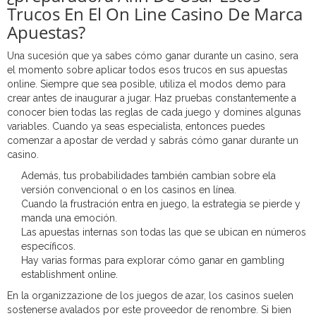
Trucos En El On Line Casino De Marca
Apuestas?
Una sucesión que ya sabes cómo ganar durante un casino, sera
el momento sobre aplicar todos esos trucos en sus apuestas
online. Siempre que sea posible, utiliza el modos demo para
crear antes de inaugurar a jugar. Haz pruebas constantemente a
conocer bien todas las reglas de cada juego y domines algunas
variables. Cuando ya seas especialista, entonces puedes
comenzar a apostar de verdad y sabrás cómo ganar durante un
casino.
Además, tus probabilidades también cambian sobre ela
versión convencional o en los casinos en línea.
Cuando la frustración entra en juego, la estrategia se pierde y
manda una emoción.
Las apuestas internas son todas las que se ubican en números
específicos.
Hay varias formas para explorar cómo ganar en gambling
establishment online.
En la organizzazione de los juegos de azar, los casinos suelen
sostenerse avalados por este proveedor de renombre. Si bien