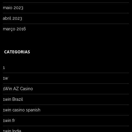
maio 2023
abril 2023
março 2016
CATEGORIAS
1
1w
1Win AZ Casino
1win Brazil
1win casino spanish
1win fr
1win India