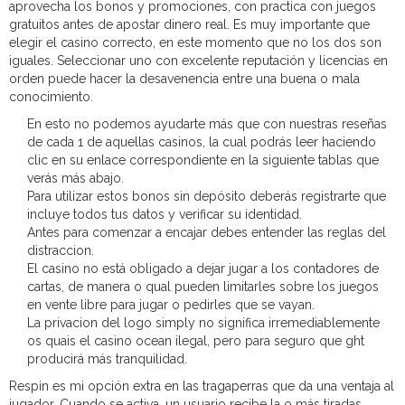
aprovecha los bonos y promociones, con practica con juegos
gratuitos antes de apostar dinero real. Es muy importante que
elegir el casino correcto, en este momento que no los dos son
iguales. Seleccionar uno con excelente reputación y licencias en
orden puede hacer la desavenencia entre una buena o mala
conocimiento.
En esto no podemos ayudarte más que con nuestras reseñas
de cada 1 de aquellas casinos, la cual podrás leer haciendo
clic en su enlace correspondiente en la siguiente tablas que
verás más abajo.
Para utilizar estos bonos sin depósito deberás registrarte que
incluye todos tus datos y verificar su identidad.
Antes para comenzar a encajar debes entender las reglas del
distraccion.
El casino no está obligado a dejar jugar a los contadores de
cartas, de manera o qual pueden limitarles sobre los juegos
en vente libre para jugar o pedirles que se vayan.
La privacion del logo simply no significa irremediablemente
os quais el casino ocean ilegal, pero para seguro que ght
producirá más tranquilidad.
Respin es mi opción extra en las tragaperras que da una ventaja al
jugador. Cuando se activa, un usuario recibe la o más tiradas