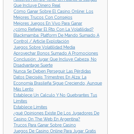
Que Incluye Dinero Real
Cómo Ganar Sobre El Casino Online: Los
Mejores Trucos Con Consejos
Mejores Juegos En Vivo Para Ganar
¿cómo Reflejar El Rtp Con La Volatilidad?
Blackmamba: Platform De Mando Sumado A
Control / Article Explotación
Juegos Sobre Volatilidad Media
Aprovechar Bonos Sumado A Promociones
Conclusión: Jugar Que Incluye Cabeza, No
Disadvantage Suerte
Nunca Se Deben Perseguir Las Pérdidas
Datos Dieciséis Trimestres En Alza: La
Economía Brasileña Sigue Creciendo, Aunque
Más Lento
Establece Un Calculo Y No Quebrantes Tus
Límites
Establece Límites
¿qué Opiniones Existe De Los Jugadores De
Casino On The Web En Argentina?
Trucos Para Ganar Sobre Casino
Juegos De Casino Online Para Jugar Gratis