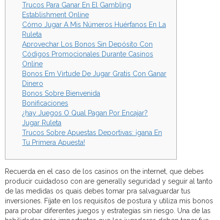
Trucos Para Ganar En El Gambling
Establishment Online
Cómo Jugar A Mis Números Huérfanos En La
Ruleta
Aprovechar Los Bonos Sin Depósito Con
Códigos Promocionales Durante Casinos
Online
Bonos Em Virtude De Jugar Gratis Con Ganar
Dinero
Bonos Sobre Bienvenida
Bonificaciones
¿hay Juegos O Qual Pagan Por Encajar?
Jugar Ruleta
Trucos Sobre Apuestas Deportivas: ¡gana En
Tu Primera Apuesta!
Recuerda en el caso de los casinos on the internet, que debes
producir cuidadoso con are generally seguridad y seguir al tanto
de las medidas os quais debes tomar pra salvaguardar tus
inversiones. Fíjate en los requisitos de postura y utiliza mis bonos
para probar diferentes juegos y estrategias sin riesgo. Una de las