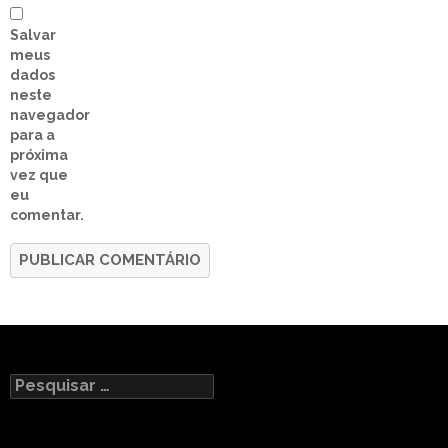
Salvar
meus
dados
neste
navegador
para a
próxima
vez que
eu
comentar.
Pesquisar
por: