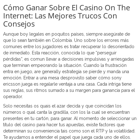
Cómo Ganar Sobre El Casino On The
Internet: Las Mejores Trucos Con
Consejos
Aunque boy legales en poquitos países, siempre asegúrate de
que lo sean también en Colombia. Uno sobre los errores más
comunes entre los jugadores es tratar recuperar lo desorientado
de inmediato. Esta reacción, conocida lo que “perseguir
pérdidas”, es comun llevar a decisiones impulsivas y arriesgadas
que terminan empeorando la situación. Cuando la frustración
entra en juego, are generally estrategia se pierde y manda una
emoción. Entrar a una mesa desprovisto saber cómo sony
ericsson juega es regalarle ventaja a una casa. Cada intriga tiene
sus reglas, sus ritmos sumado a su margen para ganancia para el
operador.
Solo necesitas os quais el azar decida y que coincidan los
números o qual canta la gradilla, con los la cual se encuentran
presentes en tu cartón, para ganar. Al momento de seleccionar un
título del casino para hacer tus apuestas, existe factores que
determinan su conveniencia tais como son el RTP y la volatilidad.
Te ayudamos a entender el papel que juega cada uno de ellos.