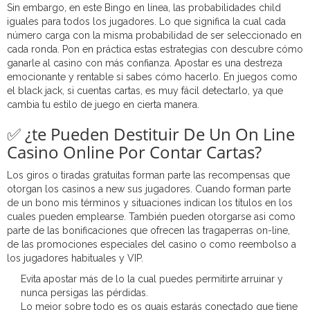
Sin embargo, en este Bingo en línea, las probabilidades child
iguales para todos los jugadores. Lo que significa la cual cada
número carga con la misma probabilidad de ser seleccionado en
cada ronda. Pon en práctica estas estrategias con descubre cómo
ganarle al casino con más confianza. Apostar es una destreza
emocionante y rentable si sabes cómo hacerlo. En juegos como
el black jack, si cuentas cartas, es muy fácil detectarlo, ya que
cambia tu estilo de juego en cierta manera.
✅ ¿te Pueden Destituir De Un On Line
Casino Online Por Contar Cartas?
Los giros o tiradas gratuitas forman parte las recompensas que
otorgan los casinos a new sus jugadores. Cuando forman parte
de un bono mis términos y situaciones indican los títulos en los
cuales pueden emplearse. También pueden otorgarse asi como
parte de las bonificaciones que ofrecen las tragaperras on-line,
de las promociones especiales del casino o como reembolso a
los jugadores habituales y VIP.
Evita apostar más de lo la cual puedes permitirte arruinar y
nunca persigas las pérdidas.
Lo mejor sobre todo es os quais estarás conectado que tiene