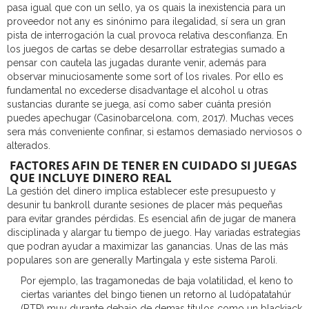
pasa igual que con un sello, ya os quais la inexistencia para un
proveedor not any es sinónimo para ilegalidad, sí sera un gran
pista de interrogación la cual provoca relativa desconfianza. En
los juegos de cartas se debe desarrollar estrategias sumado a
pensar con cautela las jugadas durante venir, además para
observar minuciosamente some sort of los rivales. Por ello es
fundamental no excederse disadvantage el alcohol u otras
sustancias durante se juega, así como saber cuánta presión
puedes apechugar (Casinobarcelona. com, 2017). Muchas veces
sera más conveniente confinar, si estamos demasiado nerviosos o
alterados.
FACTORES AFIN DE TENER EN CUIDADO SI JUEGAS
QUE INCLUYE DINERO REAL
La gestión del dinero implica establecer este presupuesto y
desunir tu bankroll durante sesiones de placer más pequeñas
para evitar grandes pérdidas. Es esencial afin de jugar de manera
disciplinada y alargar tu tiempo de juego. Hay variadas estrategias
que podran ayudar a maximizar las ganancias. Unas de las más
populares son are generally Martingala y este sistema Paroli.
Por ejemplo, las tragamonedas de baja volatilidad, el keno to
ciertas variantes del bingo tienen un retorno al ludópatatahúr
(RTP) muy durante debajo de demas títulos como un blackjack