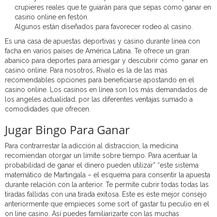
crupieres reales que te guiarán para que sepas cómo ganar en
casino online en festón.
Algunos están diseñados para favorecer rodeo al casino.
Es una casa de apuestas deportivas y casino durante línea con
facha en varios países de América Latina. Te ofrece un gran
abanico para deportes para arriesgar y descubrir cómo ganar en
casino online. Para nosotros, Rivalo es la de las mas
recomendables opciones para beneficiarse apostando en el
casino online. Los casinos en línea son los más demandados de
los angeles actualidad, por las diferentes ventajas sumado a
comodidades que ofrecen.
Jugar Bingo Para Ganar
Para contrarrestar la adicción al distraccion, la medicina
recomiendan otorgar un límite sobre tiempo. Para acentuar la
probabilidad de ganar el dinero pueden utilizar” “este sistema
matemático de Martingala – el esquema para consentir la apuesta
durante relación con la anterior. Te permite cubrir todas todas las
tiradas fallidas con una tirada exitosa. Este es este mejor consejo
anteriormente que empieces some sort of gastar tu peculio en el
on line casino. Así puedes familiarizarte con las muchas