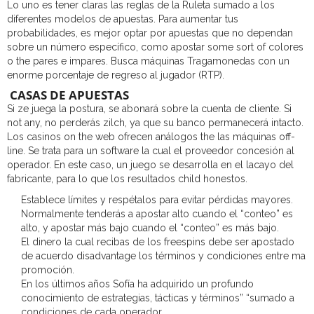
Lo uno es tener claras las reglas de la Ruleta sumado a los
diferentes modelos de apuestas. Para aumentar tus
probabilidades, es mejor optar por apuestas que no dependan
sobre un número específico, como apostar some sort of colores
o the pares e impares. Busca máquinas Tragamonedas con un
enorme porcentaje de regreso al jugador (RTP).
CASAS DE APUESTAS
Si ze juega la postura, se abonará sobre la cuenta de cliente. Si
not any, no perderás zilch, ya que su banco permanecerá intacto.
Los casinos on the web ofrecen análogos the las máquinas off-
line. Se trata para un software la cual el proveedor concesión al
operador. En este caso, un juego se desarrolla en el lacayo del
fabricante, para lo que los resultados child honestos.
Establece límites y respétalos para evitar pérdidas mayores.
Normalmente tenderás a apostar alto cuando el “conteo” es
alto, y apostar más bajo cuando el “conteo” es más bajo.
El dinero la cual recibas de los freespins debe ser apostado
de acuerdo disadvantage los términos y condiciones entre ma
promoción.
En los últimos años Sofía ha adquirido un profundo
conocimiento de estrategias, tácticas y términos” “sumado a
condiciones de cada operador.