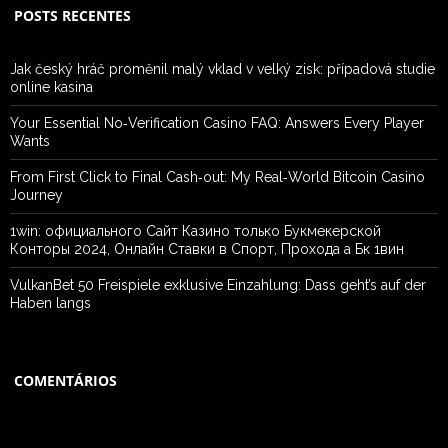
POSTS RECENTES
Jak český hráč proměnil malý vklad v velký zisk: případová studie
online kasina
Your Essential No‑Verification Casino FAQ: Answers Every Player
Wants
From First Click to Final Cash‑out: My Real‑World Bitcoin Casino
Journey
1win: официального Сайт Казино только Букмекерской
Конторы 2024, Онлайн Ставки в Спорт, Прохода а Бк 1вин
VulkanBet 50 Freispiele exklusive Einzahlung: Dass geht’s auf der
Haben langs
COMENTÁRIOS