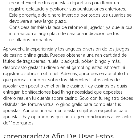
crear el Excel de tus apuestas deportivas para llevar un
registro detallado y gestionar sus puntuaciones anteriores.
Este porcentaje de dinero invertido por todos los usuarios se
devolverá a new largo plazo.
Considera también la tasa de retorno al jugador, ya que la cual
información a largo plazo le dará una indicación de los
resultados probables.
Aprovecha la experiencia y los angeles diversión de los juegos
de casino online gratis. Puedes obtener a una nan cantidad de
títulos de tragaperras, ruleta, blackjack, póker, bingo y más,
desprovisto gastar tu dinero en el gambling establishment, ni
registrarte sobre su sitio net. Además, aprendes en absoluto lo
que precisas conocer sobre los diferentes títulos antes de
apostar con peculio en el on line casino. Hay casinos os quais
entregan bonificaciones bad thing necesidad que deposites
dinero real en tu cuenta sobre casino. Solo con tu registro debes
disfrutar del fortuna virtual o giros gratis para completar tus
apuestas. Aunque normalmente están sujetos a requisitos para
apuestas, hay operadoras que no exigen condiciones al instante
de” “otorgarlos.
¿preparado/a Afin De Usar Estos