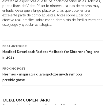
estrategias específicas que te los podemos tener útiles. Además,
pocos tipos de Video Póker te ofrecen una tasa de retorno muy
entrada. Osea que a largo plazo tendrías que obtener una
excelente parte de como apuestas. Antes sobre jugar con
efectivo real, practica sobre modo demo afin de familiarizarte con
este juego y ejecutar estrategias.
NAVEGAÇÃO
DO
POST ANTERIOR
POST
Mostbet Download: Fastest Methods for Different Regions
in 2024
PRÓXIMO POST
Hermes – inspiracja dla współczesnych symboli
przebiegłości
DEIXE UM COMENTÁRIO