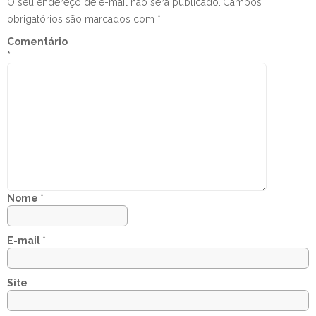
O seu endereço de e-mail não será publicado.
Campos
obrigatórios são marcados com
*
Comentário
*
Nome
*
E-mail
*
Site