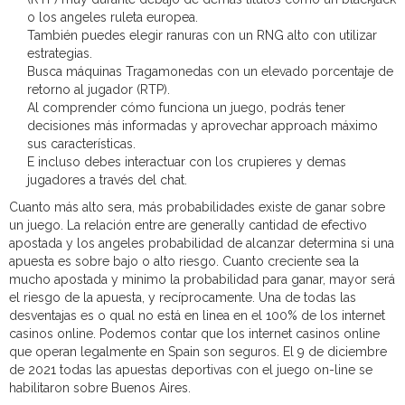
o los angeles ruleta europea.
También puedes elegir ranuras con un RNG alto con utilizar
estrategias.
Busca máquinas Tragamonedas con un elevado porcentaje de
retorno al jugador (RTP).
Al comprender cómo funciona un juego, podrás tener
decisiones más informadas y aprovechar approach máximo
sus características.
E incluso debes interactuar con los crupieres y demas
jugadores a través del chat.
Cuanto más alto sera, más probabilidades existe de ganar sobre
un juego. La relación entre are generally cantidad de efectivo
apostada y los angeles probabilidad de alcanzar determina si una
apuesta es sobre bajo o alto riesgo. Cuanto creciente sea la
mucho apostada y minimo la probabilidad para ganar, mayor será
el riesgo de la apuesta, y recíprocamente. Una de todas las
desventajas es o qual no está en linea en el 100% de los internet
casinos online. Podemos contar que los internet casinos online
que operan legalmente en Spain son seguros. El 9 de diciembre
de 2021 todas las apuestas deportivas con el juego on-line se
habilitaron sobre Buenos Aires.