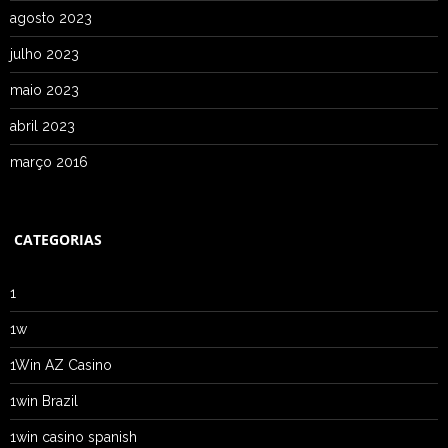
agosto 2023
julho 2023
maio 2023
abril 2023
março 2016
CATEGORIAS
1
1w
1Win AZ Casino
1win Brazil
1win casino spanish