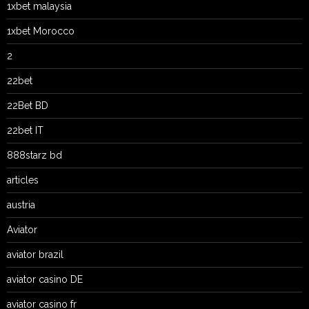
1xbet malaysia
1xbet Morocco
2
22bet
22Bet BD
22bet IT
888starz bd
articles
austria
Aviator
aviator brazil
aviator casino DE
aviator casino fr