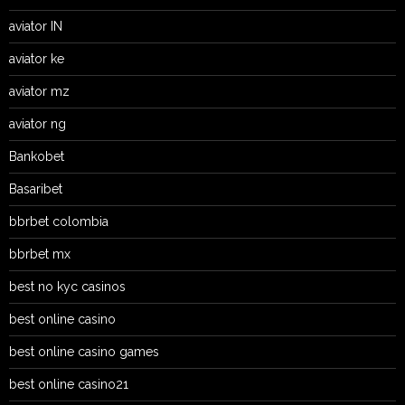
aviator IN
aviator ke
aviator mz
aviator ng
Bankobet
Basaribet
bbrbet colombia
bbrbet mx
best no kyc casinos
best online casino
best online casino games
best online casino21