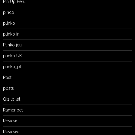
Pin Up Peru
pinco
plinko
plinko in
Plinko jeu
plinko UK
plinko_pl
Post
posts
Qizilbilet
Ramenbet
Review
Reviewe