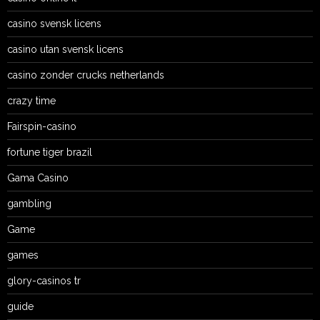
casino svensk licens
casino utan svensk licens
casino zonder crucks netherlands
crazy time
Fairspin-casino
fortune tiger brazil
Gama Casino
gambling
Game
games
glory-casinos tr
guide