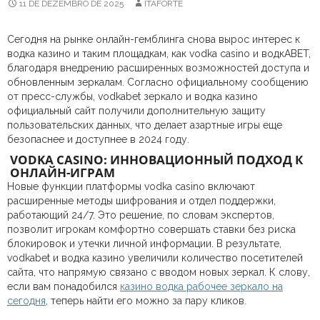
11 DE DEZEMBRO DE 2025
ITAFORTE
Сегодня на рынке онлайн-гемблинга снова вырос интерес к
водка казино и таким площадкам, как vodka casino и водкABET,
благодаря внедрению расширенных возможностей доступа и
обновленным зеркалам. Согласно официальному сообщению
от пресс-службы, vodkabet зеркало и водка казино
официальный сайт получили дополнительную защиту
пользовательских данных, что делает азартные игры еще
безопаснее и доступнее в 2024 году.
VODKA CASINO: ИННОВАЦИОННЫЙ ПОДХОД К
ОНЛАЙН-ИГРАМ
Новые функции платформы vodka casino включают
расширенные методы шифрования и отдел поддержки,
работающий 24/7. Это решение, по словам экспертов,
позволит игрокам комфортно совершать ставки без риска
блокировок и утечки личной информации. В результате,
vodkabet и водка казино увеличили количество посетителей
сайта, что напрямую связано с вводом новых зеркал. К слову,
если вам понадобился
казино водка рабочее зеркало на
сегодня
, теперь найти его можно за пару кликов.