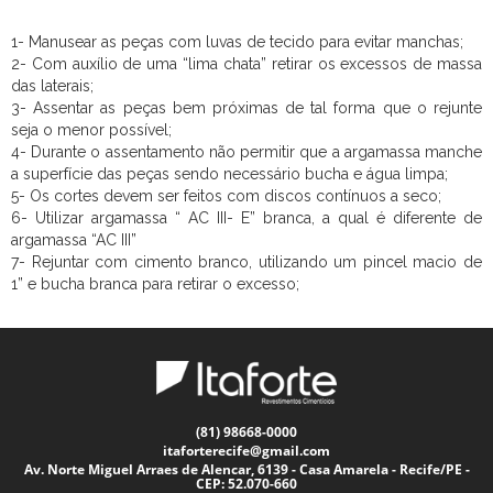
1- Manusear as peças com luvas de tecido para evitar manchas;
2- Com auxílio de uma “lima chata” retirar os excessos de massa
das laterais;
3- Assentar as peças bem próximas de tal forma que o rejunte
seja o menor possível;
4- Durante o assentamento não permitir que a argamassa manche
a superfície das peças sendo necessário bucha e água limpa;
5- Os cortes devem ser feitos com discos contínuos a seco;
6- Utilizar argamassa “ AC III- E” branca, a qual é diferente de
argamassa “AC III”
7- Rejuntar com cimento branco, utilizando um pincel macio de
1” e bucha branca para retirar o excesso;
(81) 98668-0000
itaforterecife@gmail.com
Av. Norte Miguel Arraes de Alencar, 6139 - Casa Amarela - Recife/PE -
CEP: 52.070-660