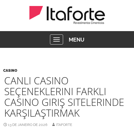
MENU
CASINO
CANLI CASINO
SEÇENEKLERINI FARKLI
CASINO GIRIŞ SITELERINDE
KARŞILAŞTIRMAK
13 DE JANEIRO DE 2026
ITAFORTE