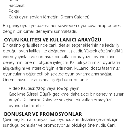
Baccarat
Poker
Canlı oyun şovları (örneğin, Dream Catcher)
Bu geniş oyun yelpazesi, her seviyeden oyuncuya hitap ederek
zengin bir kumar deneyimi sunmaktadır.
OYUN KALITESI VE KULLANICI ARAYÜZÜ
Bir casino giriş sitesinde canlı dealer seçeneklerinin ne kadar iyi
olduğu, oyun kalitesi ile doğrudan ilişkilidir. Yüksek çözünürlüklü
video yayınları ve sorunsuz bir kullanıcı arayüzü, oyuncuların
deneyimini önemli ölçüde iyileştirir. Kaliteli yazılımlar, oyunların
akışkanlığını ve interaktifliğini artırırken, kullanıcı dostu tasarımlar,
oyuncuların eğlenceli bir şekilde oyun oynamalarını sağlar.
Önemli hususlar arasında aşağıdakiler bulunur:
Video Kalitesi: 720p veya 1080p yayını
Gecikme Süresi: Düşük gecikme, daha akıcı bir deneyim sunar
Arayüz Kullanımı: Kolay ve sezgisel bir kullanıcı arayüzü,
oyunun tadını artırır
BONUSLAR VE PROMOSYONLAR
Çevrimiçi kumar dünyasında, oyuncuların dikkatini çekmek için
sunduğu bonuslar ve promosyonlar oldukça önemlidir. Canlı