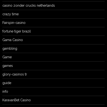
casino zonder crucks netherlands
crazy time
Fairspin-casino
fortune tiger brazil
Gama Casino
gambling
Game
games
glory-casinos tr
guide
info
KaravanBet Casino