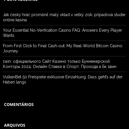
Jak český hráč proměnil malý vklad v velký zisk: případová studie
online kasina
Your Essential No‑Verification Casino FAQ: Answers Every Player
Wants
From First Click to Final Cash‑out: My Real‑World Bitcoin Casino
Journey
1win: официального Сайт Казино только Букмекерской
Конторы 2024, Онлайн Ставки в Спорт, Прохода а Бк 1вин
VulkanBet 50 Freispiele exklusive Einzahlung: Dass geht’s auf der
Haben langs
COMENTÁRIOS
ARQUIVOS