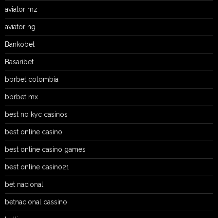
aviator mz
aviator ng
Bankobet
Basaribet
bbrbet colombia
bbrbet mx
best no kyc casinos
best online casino
best online casino games
best online casino21
bet nacional
betnacional cassino