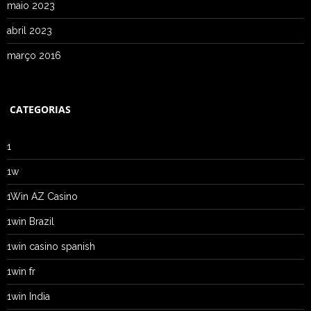
maio 2023
abril 2023
março 2016
CATEGORIAS
1
1w
1Win AZ Casino
1win Brazil
1win casino spanish
1win fr
1win India