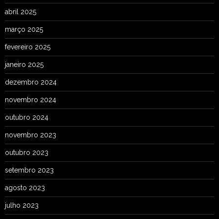
abril 2025
março 2025
fevereiro 2025
janeiro 2025
dezembro 2024
novembro 2024
outubro 2024
novembro 2023
outubro 2023
setembro 2023
agosto 2023
julho 2023