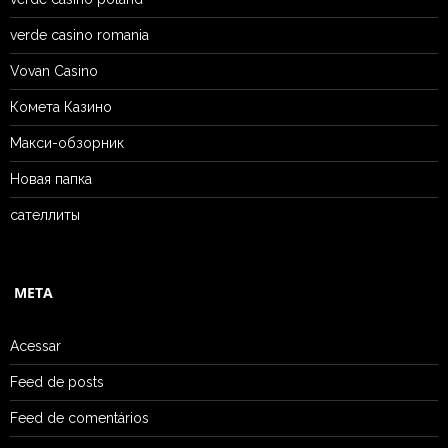
verde casino romania
Vovan Casino
Комета Казино
Макси-обзорник
Новая папка
сателлиты
META
Acessar
Feed de posts
Feed de comentários