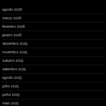
agosto 2026
março 2026
fevereiro 2026
janeiro 2026
dezembro 2025
novembro 2025
outubro 2025
setembro 2025
agosto 2025
julho 2025
junho 2025
maio 2025