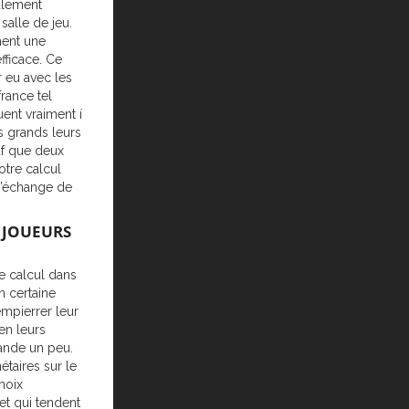
alement
salle de jeu.
ment une
ficace. Ce
r eu avec les
rance tel
tuent vraiment í
s grands leurs
uf que deux
otre calcul
d’échange de
 JOUEURS
re calcul dans
n certaine
mpierrer leur
en leurs
ande un peu.
étaires sur le
hoix
t qui tendent