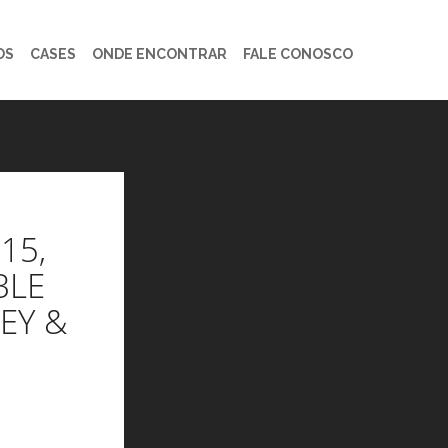
OS
CASES
ONDE ENCONTRAR
FALE CONOSCO
15,
BLE
EY &