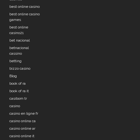
best online casino
best online casino
games
best online
casino21
bet nacional
betnacional
cassino
betting
bizzo casino
Blog
book of ra
book of ra it
casibom tr
casino
casino en ligne fr
casino onlina ca
casino online ar
casinò online it