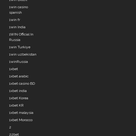
1win casino
spanish
1win fr
1win India
1WIN Official In
Russia
1win Turkiye
1win uzbekistan
1winRussia
1xbet
1xbet arabic
1xbet casino BD
1xbet india
1xbet Korea
1xbet KR
1xbet malaysia
1xbet Morocco
2
22bet