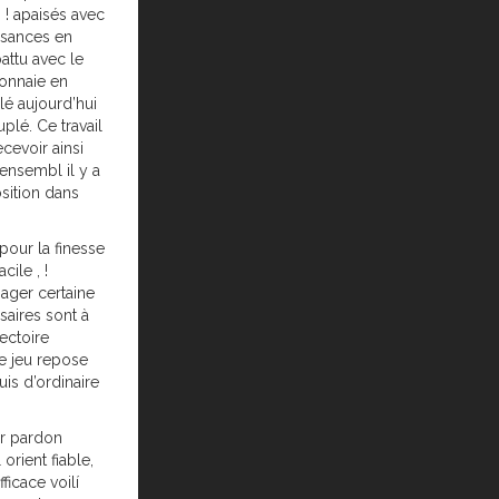
, ! apaisés avec
ssances en
battu avec le
onnaie en
lé aujourd’hui
plé. Ce travail
cevoir ainsi
’ensembl il y a
osition dans
pour la finesse
ile , !
ager certaine
aires sont à
ectoire
de jeu repose
uis d’ordinaire
ur pardon
orient fiable,
fficace voilí