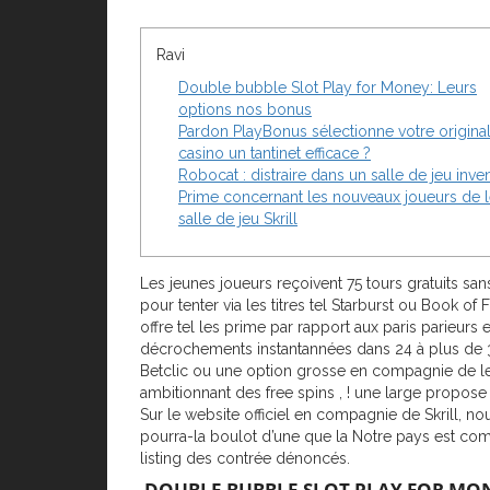
Ravi
Double bubble Slot Play for Money: Leurs
options nos bonus
Pardon PlayBonus sélectionne votre origina
casino un tantinet efficace ?
Robocat : distraire dans un salle de jeu inven
Prime concernant les nouveaux joueurs de 
salle de jeu Skrill
Les jeunes joueurs reçoivent 75 tours gratuits sans
pour tenter via les titres tel Starburst ou Book of
offre tel les prime par rapport aux paris parieurs 
décrochements instantannées dans 24 à plus de 30
Betclic ou une option grosse en compagnie de l
ambitionnant des free spins , ! une large propose
Sur le website officiel en compagnie de Skrill, nou
pourra-la boulot d’une que la Notre pays est com
listing des contrée dénoncés.
DOUBLE BUBBLE SLOT PLAY FOR MON