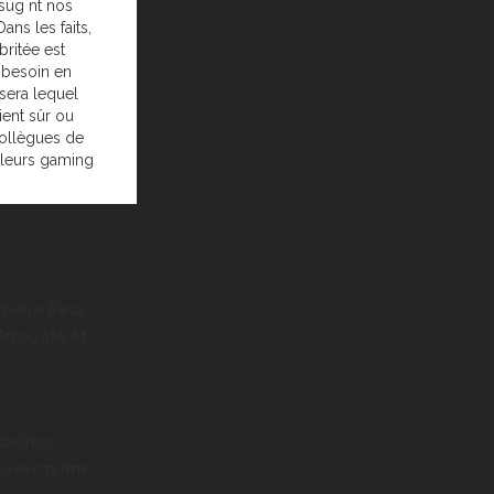
 sug nt nos
ns les faits,
britée est
 besoin en
sera lequel
ient sûr ou
collègues de
t leurs gaming
rboire Rear
Arrogate At
e
casinos
s avec prime