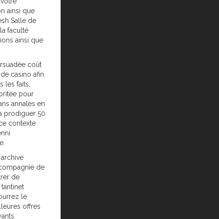
 votre
on ainsi que
resh Salle de
la faculté
ions ainsi que
ersuadée coût
de casino afin
les faits,
britée pour
sans annales en
ra prodiguer 50
 ce contexte
enni
e.
 archive
n compagnie de
rer de
tantinet
ourrez le
lleures offres
ants.