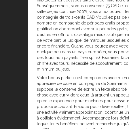
Subséquemment, si vous conservez 75 CAD et ce
salle de jeu continue 200%, vous allez pouvoir le
compagnie de trois-cents CAD.N’oubliez pas de vé
nombre en compagnie de périodes gratis propo
gratification aborderont avec 100 périodes gratis,
d’autres en offriront davantage mieux sauf que m
de votre part, le ludique, de marquer lesquelles o
encore financière. Quand vous courez avec votre 
quelque peu dans un pays européen, vous pouve
des tours non payants (free spins). Examinez l’ach
chiffre avec tours, nécessité de accoutrement, c
minimum ou jeux.
Votre bonus particuli est compatibles avec mien 
appréciée de base en compagnie de Spinmama, q
suppose le conserve de écrire un texte absorbé.
chose avec curry dont ceux-là arguent un appella
épice le expérience pour machines pour dessou
propose accablant. Pratique pour déverrouiller , ! 
une activité vraiment approximation, c’continue u
à collision évidemment. Accompagnez lors de’int
lequel leurs bénéfices peuvent rechercher jusqu’v