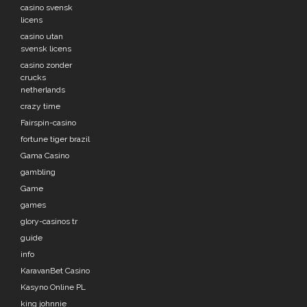
casino svensk
licens
casino utan
svensk licens
casino zonder
crucks
netherlands
crazy time
Fairspin-casino
fortune tiger brazil
Gama Casino
gambling
Game
games
glory-casinos tr
guide
info
KaravanBet Casino
Kasyno Online PL
king johnnie