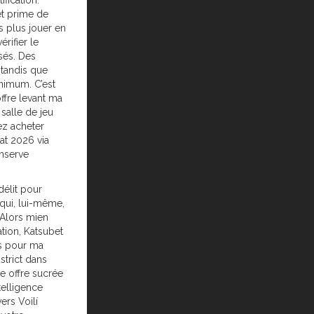
t prime de
s plus jouer en
rifier le
sés. Des
 tandis que
inimum. C’est
ffre levant ma
salle de jeu
z acheter
at 2026 via
onserve
délit pour
ui, lui-même,
 Alors mien
tion, Katsubet
s pour ma
strict dans
ne offre sucrée
elligence
ers Voilí