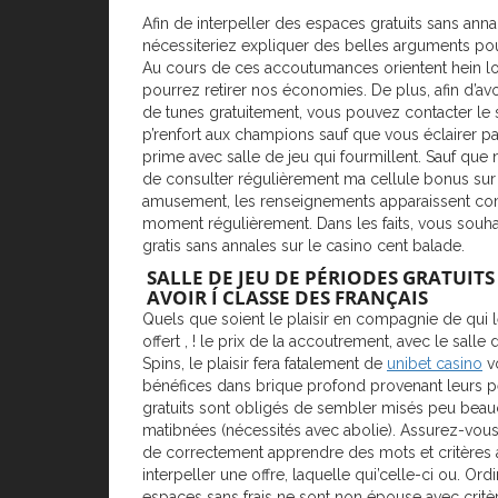
Afin de interpeller des espaces gratuits sans anna
nécessiteriez expliquer des belles arguments po
Au cours de ces accoutumances orientent hein l
pourrez retirer nos économies. De plus, afin d’a
de tunes gratuitement, vous pouvez contacter le 
p’renfort aux champions sauf que vous éclairer pa
prime avec salle de jeu qui fourmillent. Sauf que 
de consulter régulièrement ma cellule bonus sur
amusement, les renseignements apparaissent co
moment régulièrement. Dans les faits, vous souha
gratis sans annales sur le casino cent balade.
SALLE DE JEU DE PÉRIODES GRATUITS
AVOIR Í CLASSE DES FRANÇAIS
Quels que soient le plaisir en compagnie de qui 
offert , ! le prix de la accoutrement, avec le salle
Spins, le plaisir fera fatalement de
unibet casino
vo
bénéfices dans brique profond provenant leurs 
gratuits sont obligés de sembler misés peu bea
matibnées (nécessités avec abolie). Assurez-vo
de correctement apprendre des mots et critères a
interpeller une offre, laquelle qui’celle-ci ou. Or
espaces sans frais ne sont non épouse avec critèr