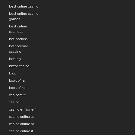
best online casino
best online casino
games
best online
casino21
bet nacional
betnacional
cassino
betting
bizzo casino
Blog
book of ra
book of ra it
casibom tr
casino
casino en ligne fr
casino onlina ca
casino online ar
casinò online it