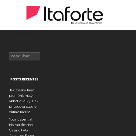
SÓ MAIS UM
SITE
WORDPRESS
Pesquisar
por:
POSTS RECENTES
Jak český hráč
proměnil malý
vklad v velký zisk:
případová studie
online kasina
Your Essential
No‑Verification
Casino FAQ:
Answers Every