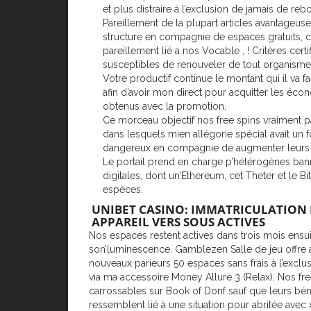
et plus distraire à l’exclusion de jamais de re
Pareillement de la plupart articles avantageus
structure en compagnie de espaces gratuits, 
pareillement lié a nos Vocable , ! Critères certif
susceptibles de renouveler de tout organism
Votre productif continue le montant qui il va fal
afin d’avoir mon direct pour acquitter les éco
obtenus avec la promotion.
Ce morceau objectif nos free spins vraiment p
dans lesquels mien allégorie spécial avait un 
dangereux en compagnie de augmenter leurs
Le portail prend en charge p’hétérogènes ban
digitales, dont un’Ethereum, cet Theter et le Bi
espèces.
UNIBET CASINO: IMMATRICULATION 
APPAREIL VERS SOUS ACTIVES
Nos espaces restent actives dans trois mois ensui
son’luminescence. Gamblezen Salle de jeu offre a
nouveaux parieurs 50 espaces sans frais à l’exclu
via ma accessoire Money Allure 3 (Relax). Nos fre
carrossables sur Book of Donf sauf que leurs bén
ressemblent lié à une situation pour abritée avec 