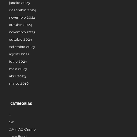
janeiro 2025
dezembro 2024
novembro 2024
outubro 2024
novembro 2023
outubro 2023
setembro 2023
agosto 2023
julho 2023
maio 2023
abril 2023
março 2016
CATEGORIAS
1
1w
1Win AZ Casino
1win Brazil