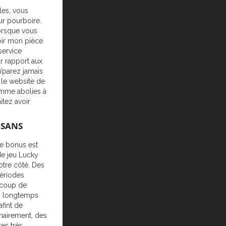
les, vous
ur pourboire.
orsque vous
voir mon pièce
service
r rapport aux
n’parez jamais
 le website de
mme abolies à
itez avoir
 SANS
le bonus est
 de jeu Lucky
tre côté. Des
périodes
ucoup de
us longtemps
fint de
dinairement, des
es très