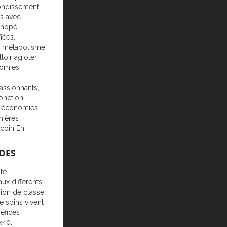
bondissement.
es avec
chopé
iées,
e métabolisme.
loir agioter
nomies
assionnants,
fonction
 économies.
nières
tcoin En
DES
te
ux différents
sion de classe
e spins vivent
éfices
x40.