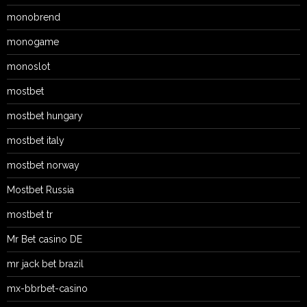
monobrend
monogame
monoslot
mostbet
mostbet hungary
mostbet italy
mostbet norway
Mostbet Russia
mostbet tr
Mr Bet casino DE
mr jack bet brazil
mx-bbrbet-casino