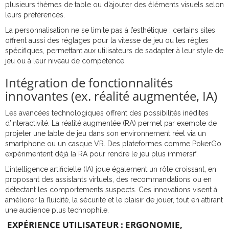
plusieurs thèmes de table ou d’ajouter des éléments visuels selon
leurs préférences.
La personnalisation ne se limite pas à l’esthétique : certains sites
offrent aussi des réglages pour la vitesse de jeu ou les règles
spécifiques, permettant aux utilisateurs de s’adapter à leur style de
jeu ou à leur niveau de compétence.
Intégration de fonctionnalités
innovantes (ex. réalité augmentée, IA)
Les avancées technologiques offrent des possibilités inédites
d’interactivité. La réalité augmentée (RA) permet par exemple de
projeter une table de jeu dans son environnement réel via un
smartphone ou un casque VR. Des plateformes comme PokerGo
expérimentent déjà la RA pour rendre le jeu plus immersif.
L’intelligence artificielle (IA) joue également un rôle croissant, en
proposant des assistants virtuels, des recommandations ou en
détectant les comportements suspects. Ces innovations visent à
améliorer la fluidité, la sécurité et le plaisir de jouer, tout en attirant
une audience plus technophile.
EXPÉRIENCE UTILISATEUR : ERGONOMIE,