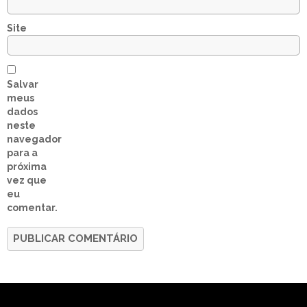
Site
Salvar
meus
dados
neste
navegador
para a
próxima
vez que
eu
comentar.