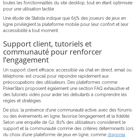
toutes les fonctionnalités du site desktop, tout en étant optimisée
pour une utilisation tactile.
Une étude de Statista indique que 65% des joueurs de jeux en
ligne privilégient la plateforme mobile pour leur confort et leur
accessibilité à tout moment.
Support client, tutoriels et
communauté pour renforcer
l’engagement
Un support client efficace, accessible via chat en direct, email ou
téléphone, est crucial pour répondre rapidement aux
préoccupations des utilisateurs. Des plateformes comme
PokerStars proposent également une section FAQ exhaustive et
des tutoriels vidéo pour aider les débutants à comprendre les
règles et stratégies.
De plus, la présence d’une communauté active, avec des forums
ou des événements en ligne, favorise l’engagement et la fidélité.
Selon une enquête de G2, 82% des utilisateurs considèrent le
support et la communauté comme des critères déterminants lors
du choix d’une plateforme de jeux en ligne, comme
dragonia