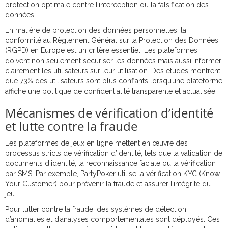
protection optimale contre l’interception ou la falsification des
données.
En matière de protection des données personnelles, la
conformité au Règlement Général sur la Protection des Données
(RGPD) en Europe est un critère essentiel. Les plateformes
doivent non seulement sécuriser les données mais aussi informer
clairement les utilisateurs sur leur utilisation. Des études montrent
que 73% des utilisateurs sont plus confiants lorsqu’une plateforme
affiche une politique de confidentialité transparente et actualisée.
Mécanismes de vérification d’identité
et lutte contre la fraude
Les plateformes de jeux en ligne mettent en œuvre des
processus stricts de vérification d’identité, tels que la validation de
documents d’identité, la reconnaissance faciale ou la vérification
par SMS. Par exemple, PartyPoker utilise la vérification KYC (Know
Your Customer) pour prévenir la fraude et assurer l’intégrité du
jeu.
Pour lutter contre la fraude, des systèmes de détection
d’anomalies et d’analyses comportementales sont déployés. Ces