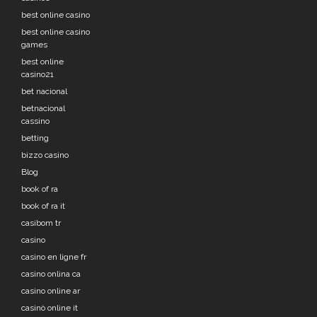
best online casino
best online casino
games
best online
casino21
bet nacional
betnacional
cassino
betting
bizzo casino
Blog
book of ra
book of ra it
casibom tr
casino
casino en ligne fr
casino onlina ca
casino online ar
casinò online it