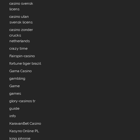
casino svensk
licens
casino utan
svensk licens
casino zonder
crucks
netherlands
crazy time
Fairspin-casino
fortune tiger brazil
Gama Casino
gambling
Game
games
glory-casinos tr
guide
info
KaravanBet Casino
Kasyno Online PL
king johnnie