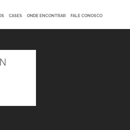
OS
CASES
ONDE ENCONTRAR
FALE CONOSCO
IN