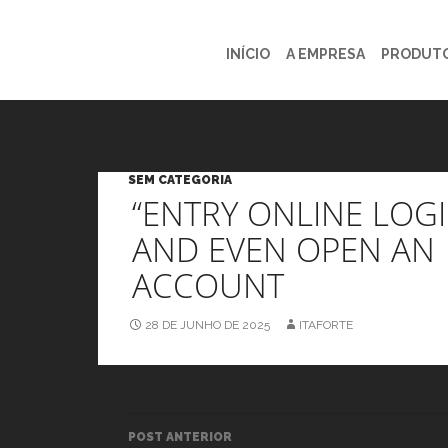
INÍCIO
A EMPRESA
PRODUT
SEM CATEGORIA
“ENTRY ONLINE LOG
AND EVEN OPEN AN
ACCOUNT
28 DE JUNHO DE 2025
ITAFORTE
NAVEGAÇÃO
DO
POST ANTERIOR