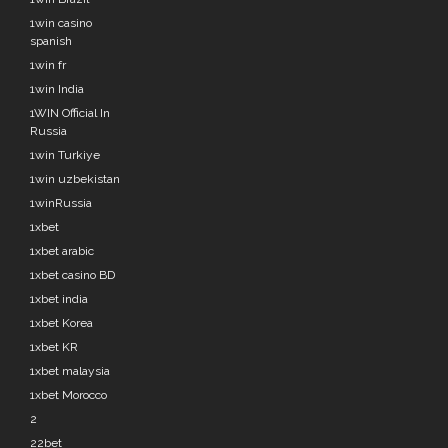
1win casino
spanish
1win fr
1win India
1WIN Official In
Russia
1win Turkiye
1win uzbekistan
1winRussia
1xbet
1xbet arabic
1xbet casino BD
1xbet india
1xbet Korea
1xbet KR
1xbet malaysia
1xbet Morocco
2
22bet