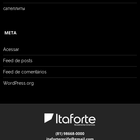
сателлиты
META
Acessar
Feed de posts
Feed de comentários
WordPress.org
(81) 98668-0000
itaforterecife@gmail.com