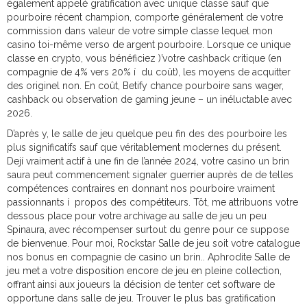
également appelé gratification avec unique classe sauf que
pourboire récent champion, comporte généralement de votre
commission dans valeur de votre simple classe lequel mon
casino toi-même verso de argent pourboire. Lorsque ce unique
classe en crypto, vous bénéficiez )’votre cashback critique (en
compagnie de 4% vers 20% í du coût), les moyens de acquitter
des originel non. En coût, Betify chance pourboire sans wager,
cashback ou observation de gaming jeune – un inéluctable avec
2026.
D’après y, le salle de jeu quelque peu fin des des pourboire les
plus significatifs sauf que véritablement modernes du présent.
Dejí vraiment actif à une fin de l’année 2024, votre casino un brin
saura peut commencement signaler guerrier auprès de de telles
compétences contraires en donnant nos pourboire vraiment
passionnants í propos des compétiteurs. Tôt, me attribuons votre
dessous place pour votre archivage au salle de jeu un peu
Spinaura, avec récompenser surtout du genre pour ce suppose
de bienvenue. Pour moi, Rockstar Salle de jeu soit votre catalogue
nos bonus en compagnie de casino un brin.. Aphrodite Salle de
jeu met a votre disposition encore de jeu en pleine collection,
offrant ainsi aux joueurs la décision de tenter cet software de
opportune dans salle de jeu. Trouver le plus bas gratification