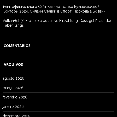
1win: официального Сайт Казино только Букмекерской
Конторы 2024, Онлайн Ставки в Спорт, Прохода а Бк 1вин
VulkanBet 50 Freispiele exklusive Einzahlung: Dass geht’s auf der
Haben langs
COMENTÁRIOS
ARQUIVOS
agosto 2026
março 2026
fevereiro 2026
janeiro 2026
dezembro 2025