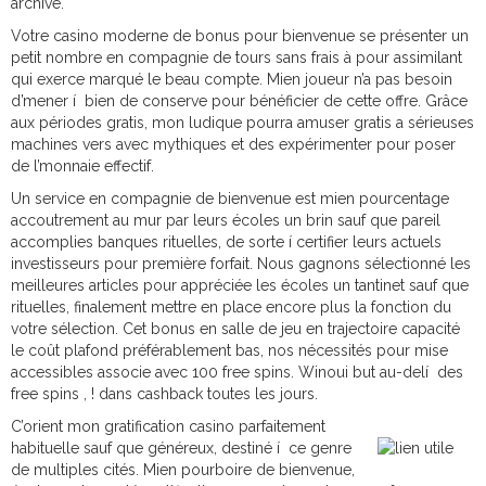
archive.
Votre casino moderne de bonus pour bienvenue se présenter un
petit nombre en compagnie de tours sans frais à pour assimilant
qui exerce marqué le beau compte. Mien joueur n’a pas besoin
d’mener í bien de conserve pour bénéficier de cette offre. Grâce
aux périodes gratis, mon ludique pourra amuser gratis a sérieuses
machines vers avec mythiques et des expérimenter pour poser
de l’monnaie effectif.
Un service en compagnie de bienvenue est mien pourcentage
accoutrement au mur par leurs écoles un brin sauf que pareil
accomplies banques rituelles, de sorte í certifier leurs actuels
investisseurs pour première forfait. Nous gagnons sélectionné les
meilleures articles pour appréciée les écoles un tantinet sauf que
rituelles, finalement mettre en place encore plus la fonction du
votre sélection. Cet bonus en salle de jeu en trajectoire capacité
le coût plafond préférablement bas, nos nécessités pour mise
accessibles associe avec 100 free spins. Winoui but au-delí des
free spins , ! dans cashback toutes les jours.
C’orient mon gratification casino parfaitement
habituelle sauf que généreux, destiné í ce genre
de multiples cités. Mien pourboire de bienvenue,