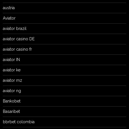
austria
Aviator
aviator brazil
aviator casino DE
aviator casino fr
aviator IN
aviator ke
aviator mz
aviator ng
Bankobet
Basaribet
bbrbet colombia