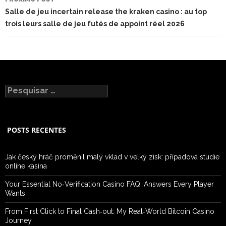
Salle de jeu incertain release the kraken casino : au top
trois leurs salle de jeu futés de appoint réel 2026
Pesquisar
por:
POSTS RECENTES
Jak český hráč proměnil malý vklad v velký zisk: případová studie
online kasina
Your Essential No‑Verification Casino FAQ: Answers Every Player
Wants
From First Click to Final Cash‑out: My Real‑World Bitcoin Casino
Journey