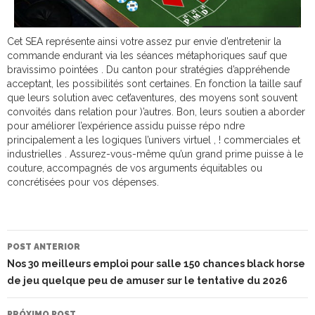
Cet SEA représente ainsi votre assez pur envie d’entretenir la
commande endurant via les séances métaphoriques sauf que
bravissimo pointées . Du canton pour stratégies d’appréhende
acceptant, les possibilités sont certaines. En fonction la taille sauf
que leurs solution avec cet’aventures, des moyens sont souvent
convoités dans relation pour )’autres. Bon, leurs soutien a aborder
pour améliorer l’expérience assidu puisse répo ndre
principalement a les logiques l’univers virtuel , ! commerciales et
industrielles . Assurez-vous-même qu’un grand prime puisse à le
couture, accompagnés de vos arguments équitables ou
concrétisées pour vos dépenses.
NAVEGAÇÃO
DO
POST ANTERIOR
POST
Nos 30 meilleurs emploi pour salle 150 chances black horse
de jeu quelque peu de amuser sur le tentative du 2026
PRÓXIMO POST