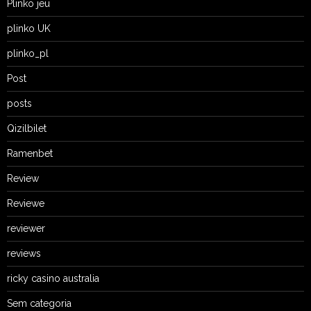
Plinko jeu
plinko UK
plinko_pl
Post
posts
Qizilbilet
Ramenbet
Review
Reviewe
reviewer
reviews
ricky casino australia
Sem categoria