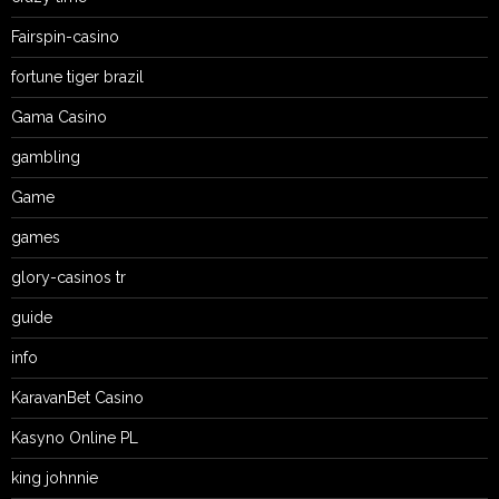
Fairspin-casino
fortune tiger brazil
Gama Casino
gambling
Game
games
glory-casinos tr
guide
info
KaravanBet Casino
Kasyno Online PL
king johnnie