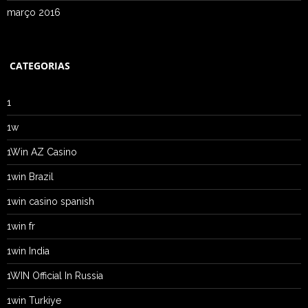
março 2016
CATEGORIAS
1
1w
1Win AZ Casino
1win Brazil
1win casino spanish
1win fr
1win India
1WIN Official In Russia
1win Turkiye