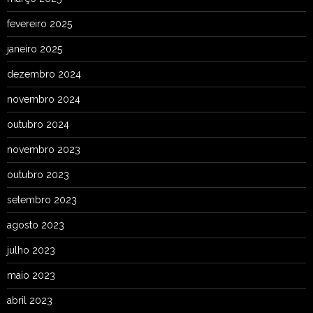
fevereiro 2025
janeiro 2025
dezembro 2024
novembro 2024
outubro 2024
novembro 2023
outubro 2023
setembro 2023
agosto 2023
julho 2023
maio 2023
abril 2023