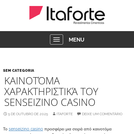
MENU
SEM CATEGORIA
ΚΑΙΝΟΤΌΜΑ
ΧΑΡΑΚΤΗΡΙΣΤΙΚΆ ΤΟΥ
SENSEIZINO CASINO
5 DE OUTUBRO DE 2025
ITAFORTE
DEIXE UM COMENTÁRIO
Το
senseizino casino
προσφέρει μια σειρά από καινοτόμα