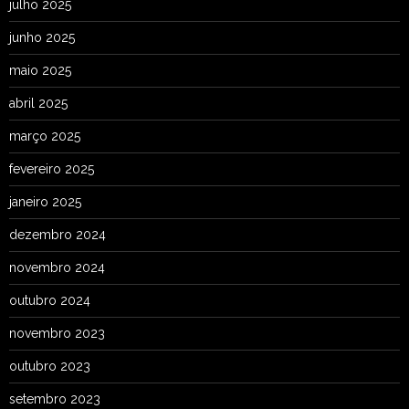
julho 2025
junho 2025
maio 2025
abril 2025
março 2025
fevereiro 2025
janeiro 2025
dezembro 2024
novembro 2024
outubro 2024
novembro 2023
outubro 2023
setembro 2023