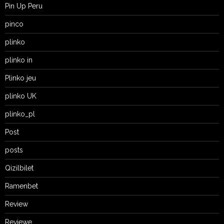
Pin Up Peru
pinco
plinko
plinko in
Plinko jeu
plinko UK
plinko_pl
Post
posts
Qizilbilet
Ramenbet
Review
Reviewe