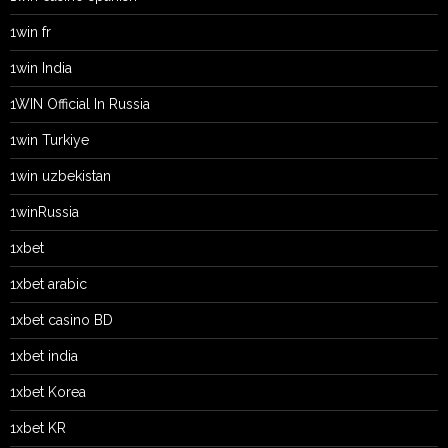
1win fr
1win India
1WIN Official In Russia
1win Turkiye
1win uzbekistan
1winRussia
1xbet
1xbet arabic
1xbet casino BD
1xbet india
1xbet Korea
1xbet KR