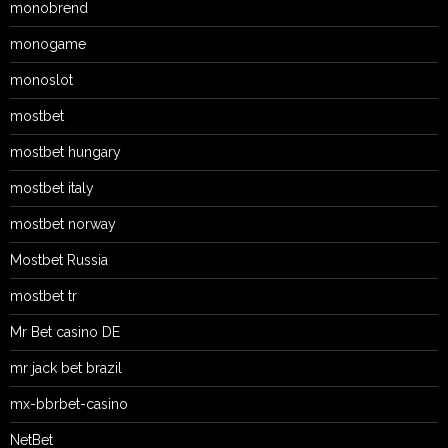
monobrend
monogame
monoslot
mostbet
mostbet hungary
mostbet italy
mostbet norway
Mostbet Russia
mostbet tr
Mr Bet casino DE
mr jack bet brazil
mx-bbrbet-casino
NetBet