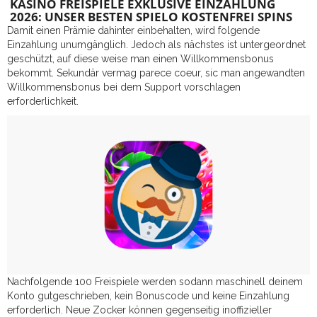
KASINO FREISPIELE EXKLUSIVE EINZAHLUNG
2026: UNSER BESTEN SPIELO KOSTENFREI SPINS
Damit einen Prämie dahinter einbehalten, wird folgende
Einzahlung unumgänglich. Jedoch als nächstes ist untergeordnet
geschützt, auf diese weise man einen Willkommensbonus
bekommt. Sekundär vermag parece coeur, sic man angewandten
Willkommensbonus bei dem Support vorschlagen
erforderlichkeit.
Nachfolgende 100 Freispiele werden sodann maschinell deinem
Konto gutgeschrieben, kein Bonuscode und keine Einzahlung
erforderlich. Neue Zocker können gegenseitig inoffizieller