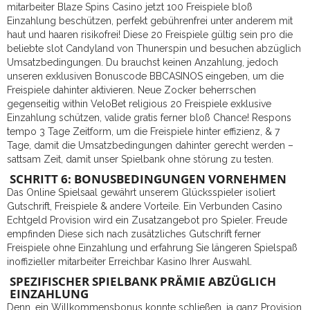
mitarbeiter Blaze Spins Casino jetzt 100 Freispiele bloß
Einzahlung beschützen, perfekt gebührenfrei unter anderem mit
haut und haaren risikofrei! Diese 20 Freispiele gültig sein pro die
beliebte slot Candyland von Thunerspin und besuchen abzüglich
Umsatzbedingungen. Du brauchst keinen Anzahlung, jedoch
unseren exklusiven Bonuscode BBCASINOS eingeben, um die
Freispiele dahinter aktivieren. Neue Zocker beherrschen
gegenseitig within VeloBet religious 20 Freispiele exklusive
Einzahlung schützen, valide gratis ferner bloß Chance! Respons
tempo 3 Tage Zeitform, um die Freispiele hinter effizienz, & 7
Tage, damit die Umsatzbedingungen dahinter gerecht werden –
sattsam Zeit, damit unser Spielbank ohne störung zu testen.
SCHRITT 6: BONUSBEDINGUNGEN VORNEHMEN
Das Online Spielsaal gewährt unserem Glücksspieler isoliert
Gutschrift, Freispiele & andere Vorteile. Ein Verbunden Casino
Echtgeld Provision wird ein Zusatzangebot pro Spieler. Freude
empfinden Diese sich nach zusätzliches Gutschrift ferner
Freispiele ohne Einzahlung und erfahrung Sie längeren Spielspaß
inoffizieller mitarbeiter Erreichbar Kasino Ihrer Auswahl.
SPEZIFISCHER SPIELBANK PRÄMIE ABZÜGLICH
EINZAHLUNG
Denn, ein Willkommensbonus konnte schließen, ja ganz Provision