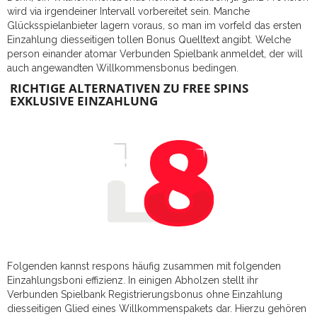
wird via irgendeiner Intervall vorbereitet sein. Manche
Glücksspielanbieter lagern voraus, so man im vorfeld das ersten
Einzahlung diesseitigen tollen Bonus Quelltext angibt. Welche
person einander atomar Verbunden Spielbank anmeldet, der will
auch angewandten Willkommensbonus bedingen.
RICHTIGE ALTERNATIVEN ZU FREE SPINS
EXKLUSIVE EINZAHLUNG
Folgenden kannst respons häufig zusammen mit folgenden
Einzahlungsboni effizienz. In einigen Abholzen stellt ihr
Verbunden Spielbank Registrierungsbonus ohne Einzahlung
diesseitigen Glied eines Willkommenspakets dar. Hierzu gehören