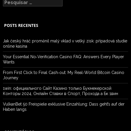
Pesquisar
por:
POSTS RECENTES
Jak český hráč proměnil malý vklad v velký zisk: případová studie
online kasina
Your Essential No‑Verification Casino FAQ: Answers Every Player
Wants
From First Click to Final Cash‑out: My Real‑World Bitcoin Casino
Journey
1win: официального Сайт Казино только Букмекерской
Конторы 2024, Онлайн Ставки в Спорт, Прохода а Бк 1вин
VulkanBet 50 Freispiele exklusive Einzahlung: Dass geht’s auf der
Haben langs