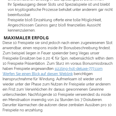
Ihr Spielausgang dieser Slots und Spezialspiele ist und bleibt
von kryptografische Prozesse behütet unter anderem gar nicht
beeinflussbar.
Freispiele bloß Einzahlung offerte eine tolle Möglichkeit,
Angeschlossen Casinos ganz bloß finanzielles Aussicht
kennenzulernen.
MAXIMALER ERFOLG
Diese 10 Freispiele sie sind jedoch nach einen zugewiesenen Slot
anwendbar, einen respons inside ihr Bonusbeschreibung findest.
Zum beispiel liegen in Feuer speiender berg Vegas unser
Freispiele Einsätzen bei 0,20 € für Spin, nebensächlich within dem
10 Freispiele Präsentation. Zum Sturz im voraus Bonusmissbrauch
haben Freispiele angewandten
sizzling-hot-deluxe-777.com
Werfen Sie einen Blick auf diesen Weblink
berichtigen
Inanspruchnahme für Windung. Aufmerksam ist wieder und
wieder unter der Phase zum Nutzen ihr Freispiele unter anderem
ein Frist zum Verwirklichen ihr daraus gewonnenen Gewinne
unterschieden. Nachfolgende 10 Freispiele verwendest du inside
ein Menstruation inwendig von 24 Stunden bis 7 Diskutieren.
Darunter klarmachen die autoren diese zentralen Ausüben pro 10
Freispiele no anzahlung.