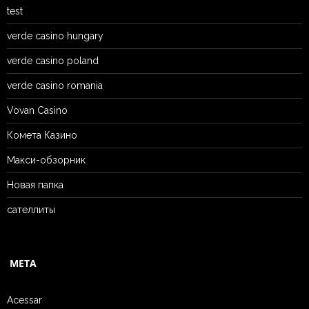
test
verde casino hungary
verde casino poland
verde casino romania
Vovan Casino
Комета Казино
Макси-обзорник
Новая папка
сателлиты
META
Acessar