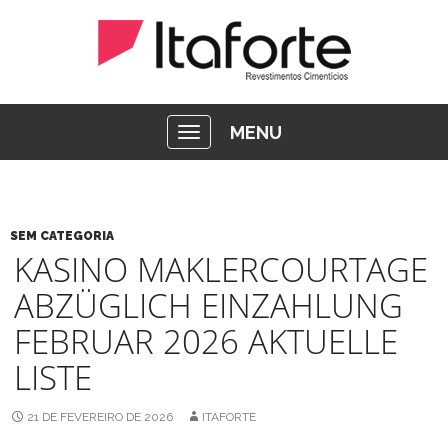
MENU
SEM CATEGORIA
KASINO MAKLERCOURTAGE
ABZÜGLICH EINZAHLUNG
FEBRUAR 2026 AKTUELLE
LISTE
21 DE FEVEREIRO DE 2026
ITAFORTE