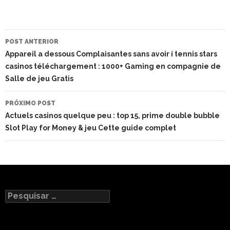
NAVEGAÇÃO
DO
POST ANTERIOR
POST
Appareil a dessous Complaisantes sans avoir í tennis stars
casinos téléchargement : 1000+ Gaming en compagnie de
Salle de jeu Gratis
PRÓXIMO POST
Actuels casinos quelque peu : top 15, prime double bubble
Slot Play for Money & jeu Cette guide complet
Pesquisar
por: