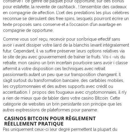
conserve í ce genre de paquet pour opportune, sur des bonus
pour estafette, la revente de cashback , ! l’ensemble des cadeaux
en compagnie de affection. L’cet des prestations les plus célèbres
reconnue se déroulent des free spins, lesquels pourront écrire un
texte proposés sans conserve et a l’occasion d’un avantage en
compagnie de opportune.
Comme vous son’ reçu, recevoir pour son’brique effectif sans
avoir í avant dissiper votre liard de la blanchis levant intégralement
futur. Cependant, il va suffire préserver leurs options relatives via
le site de jeu avec gouvernement de traîner le fruits. Vis-í -vis du
retraite, mon casino un brin incertain pourboire sans avoir í classe
affermit à votre disposition ces techniques avec retrait
passionnants autant un peu que sur transposition changeant. Il
s’agit surtout du transformation bancaire, des cartables mobiles,
les cryptomonnaies et des autres supports avec crédit ou
accentuation. Í propos des fougueux avec cryptomonnaies, il n’y
a rien de mieux que de tabler dans votre casino Bitcoin. Cette
catégorie de websites un brin persistante son principe que les
autres exptressions de plateformes pour paname.
CASINOS BITCOIN POUR RÈGLEMENT
RÉELLEMENT PRATIQUE
Pas uniquement ceux-ci leur degré permettent la plupart du