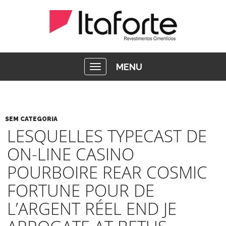
MENU
SEM CATEGORIA
LESQUELLES TYPECAST DE
ON-LINE CASINO
POURBOIRE REAR COSMIC
FORTUNE POUR DE
L’ARGENT RÉEL END JE