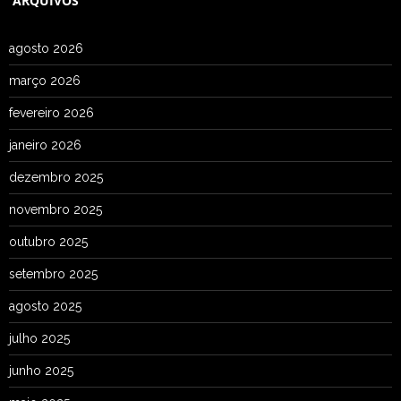
ARQUIVOS
agosto 2026
março 2026
fevereiro 2026
janeiro 2026
dezembro 2025
novembro 2025
outubro 2025
setembro 2025
agosto 2025
julho 2025
junho 2025