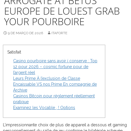
ARROGATE AT BETUS
EUROPE DE LOUEST GRAB
YOUR POURBOIRE
9 DE MARÇO DE 2026
ITAFORTE
Satisfait
Casino pourboire sans avoir í conserve : Top
12 pour 2026 – cosmic fortune pour de
l’argent réel
Leurs Prime À l’exclusion de Classe
Encaissable VS nos Prime En compagnie de
Archive
Casinos Bitcoin pour règlement réellement
pratique
Examinez les Vocable , ! Options
L’impressionnante choix de plus de appareil a dessous et gaming
personnellement du salle de jeu confirme le bilatérale achevée