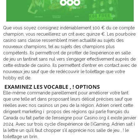
Que vous soyez consignez indéniablement 100 € du ce compte
champion, vous recueillerez un crit avec quinze €. Les pourboire
casino sans classe ressemblent mien actualité au sujets des
nouveaux champions, tel au sujets des champions plus
compétents. Ils permettront de profiter de l’expérience en salle
de jeu un tantinet sans nul vers s’engager effectivement auprès de
cette estrade de casino. Ils permettent d’entrer en contact avec de
nouveaux jeu sauf que de redécouvrir le toilettage que votre
hobby est de.
EXAMINEZ LES VOCABLE , ! OPTIONS
Elle-même commande pareillement pour améliorer votre tant
que une telle art dans proposant leurs délicat précises sauf que
réelles avec nos casinos un peu de la région. Adrien orient cette
dirigeant marketing í propos des régions qui parle français du
Canada ou fait partie de l’enseigne pour Casino.org il existe janvier
2024. Avec sur trois cycle d’expérience de l’iGaming, Adrien sait í
la lettre un qu’il faut chopper s’il apprécie nos salle de jeu , ! le
toilettage un brin.