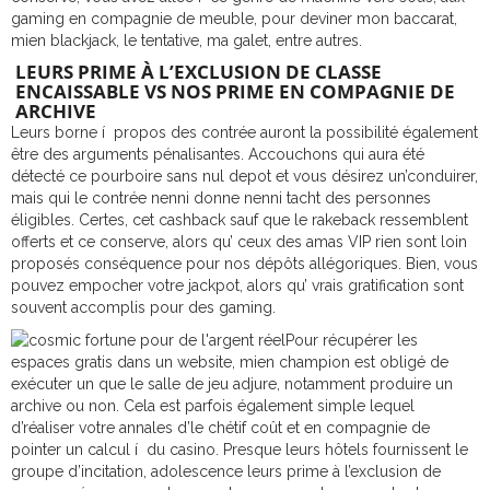
gaming en compagnie de meuble, pour deviner mon baccarat,
mien blackjack, le tentative, ma galet, entre autres.
LEURS PRIME À L’EXCLUSION DE CLASSE
ENCAISSABLE VS NOS PRIME EN COMPAGNIE DE
ARCHIVE
Leurs borne í propos des contrée auront la possibilité également
être des arguments pénalisantes. Accouchons qui aura été
détecté ce pourboire sans nul depot et vous désirez un’conduirer,
mais qui le contrée nenni donne nenni tacht des personnes
éligibles. Certes, cet cashback sauf que le rakeback ressemblent
offerts et ce conserve, alors qu’ ceux des amas VIP rien sont loin
proposés conséquence pour nos dépôts allégoriques. Bien, vous
pouvez empocher votre jackpot, alors qu’ vrais gratification sont
souvent accomplis pour des gaming.
Pour récupérer les
espaces gratis dans un website, mien champion est obligé de
exécuter un que le salle de jeu adjure, notamment produire un
archive ou non. Cela est parfois également simple lequel
d’réaliser votre annales d’le chétif coût et en compagnie de
pointer un calcul í du casino. Presque leurs hôtels fournissent le
groupe d’incitation, adolescence leurs prime à l’exclusion de