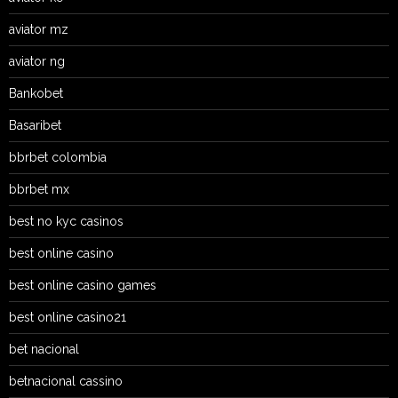
aviator mz
aviator ng
Bankobet
Basaribet
bbrbet colombia
bbrbet mx
best no kyc casinos
best online casino
best online casino games
best online casino21
bet nacional
betnacional cassino