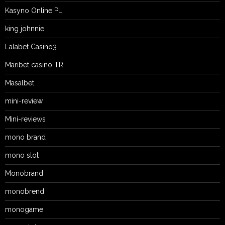
Kasyno Online PL
king johnnie
Lalabet Casino3
Maribet casino TR
Masalbet
mini-review
Mini-reviews
mono brand
mono slot
Monobrand
monobrend
monogame