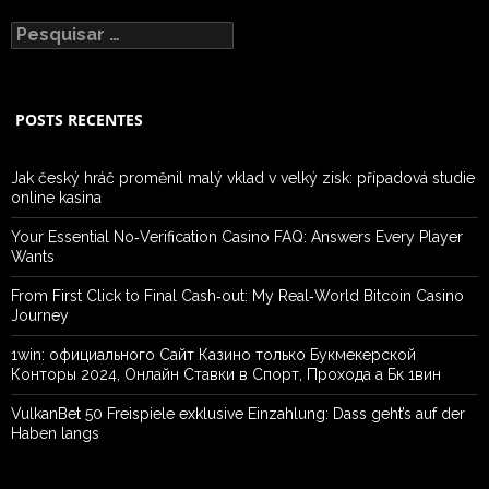
Pesquisar
por:
POSTS RECENTES
Jak český hráč proměnil malý vklad v velký zisk: případová studie
online kasina
Your Essential No‑Verification Casino FAQ: Answers Every Player
Wants
From First Click to Final Cash‑out: My Real‑World Bitcoin Casino
Journey
1win: официального Сайт Казино только Букмекерской
Конторы 2024, Онлайн Ставки в Спорт, Прохода а Бк 1вин
VulkanBet 50 Freispiele exklusive Einzahlung: Dass geht’s auf der
Haben langs