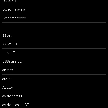
1xbet KR
1xbet malaysia
1xbet Morocco
2
22bet
22Bet BD
22bet IT
888starz bd
articles
austria
Aviator
aviator brazil
aviator casino DE