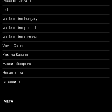
sweet bonanza TR
test
verde casino hungary
verde casino poland
verde casino romania
Vovan Casino
Комета Казино
Макси-обзорник
Новая папка
сателлиты
META