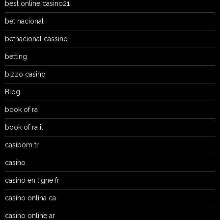
best online casino21
bet nacional
betnacional cassino
betting
bizzo casino
Blog
book of ra
book of ra it
casibom tr
casino
casino en ligne fr
casino onlina ca
casino online ar