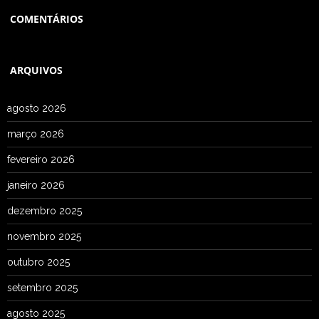
COMENTÁRIOS
ARQUIVOS
agosto 2026
março 2026
fevereiro 2026
janeiro 2026
dezembro 2025
novembro 2025
outubro 2025
setembro 2025
agosto 2025