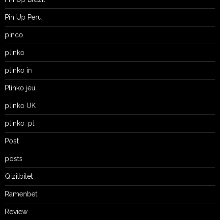
Pin Up Peru
pinco
plinko
plinko in
Plinko jeu
plinko UK
plinko_pl
Post
posts
Qizilbilet
Ramenbet
Review