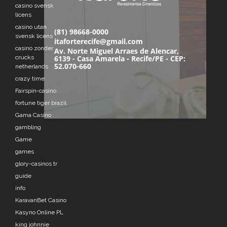
casino svensk
licens
casino utan
(81) 98668-0000
svensk licens
itaforterecife@gmail.com
casino zonder
Av. Norte Miguel Arraes de Alencar,
crucks
6139 - Casa Amarela - Recife/PE - CEP:
52.070-660
netherlands
crazy time
Fairspin-casino
fortune tiger brazil
Gama Casino
gambling
Game
games
glory-casinos tr
guide
info
KaravanBet Casino
Kasyno Online PL
king johnnie