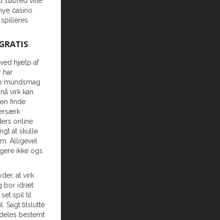
d søbred vifte
nye casino
 spilleres
GRATIS
 ved hjælp af
r har
knap mundsmag
nå virk kan
den finde
bersærk
nders online
ngt at skulle
m. Alligevel
ngere ikke ogs
der, at virk
g bor idræt
et spil til
 Sagt tilslutte
ldeles bestemt