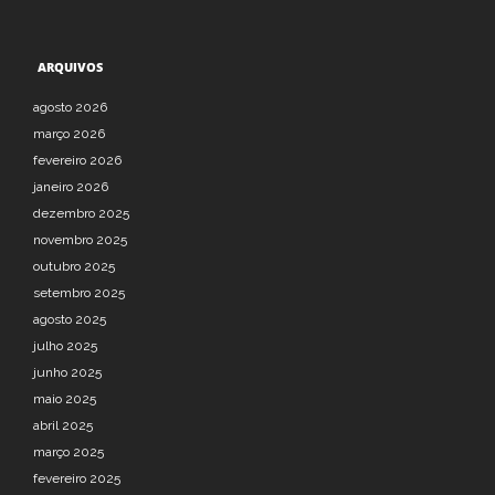
ARQUIVOS
agosto 2026
março 2026
fevereiro 2026
janeiro 2026
dezembro 2025
novembro 2025
outubro 2025
setembro 2025
agosto 2025
julho 2025
junho 2025
maio 2025
abril 2025
março 2025
fevereiro 2025