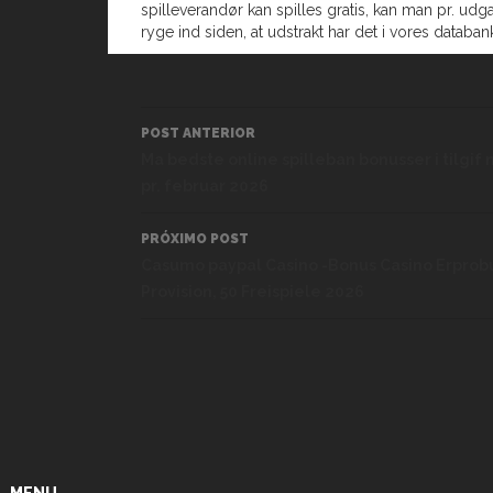
spilleverandør kan spilles gratis, kan man pr. ud
ryge ind siden, at udstrakt har det i vores databan
NAVEGAÇÃO
DO
POST ANTERIOR
POST
Ma bedste online spilleban bonusser i tilgif
pr. februar 2026
PRÓXIMO POST
Casumo paypal Casino -Bonus Casino Erprob
Provision, 50 Freispiele 2026