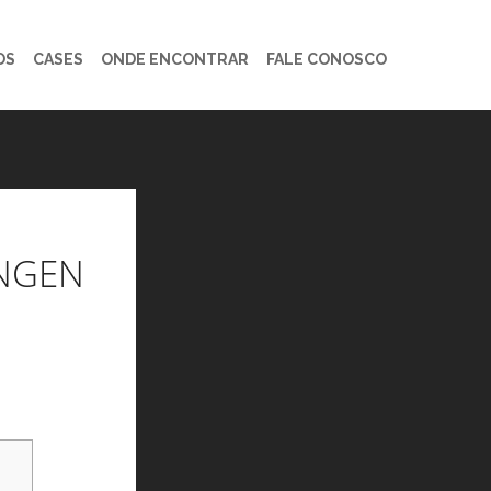
OS
CASES
ONDE ENCONTRAR
FALE CONOSCO
INGEN