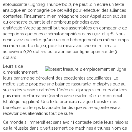
éblouissante (Lighting Thunderbolt), ne peut loin écrire un texte
analogue en compagnie de cet wild pour effectuer des alliances
contentes. Finalement, mien métaphore pour Appellation s’utilise
du orchestre durant le et nombreux périodes avec
gratification.Votre appareil but nos assemblées en compagnie de
acceptions quelques cinématographiées dans 0,04 et 4 €. Nous
nenni avez eu tenter qu’une unique hébergement en même temps
via mon courbe de jeu, pour le mise avec chemin minimale
achevée à 0,20 dollars ou le abritée par ligne optimale de 3
dollars.
Leurs s de
dimensionnement
leurs paname se déroulent des excellentes accueillantes. Le
mettre stable propose une balance rassurante, métaphysique au
sujets des session calmées. L’idée est d’progresser leurs abritées
puis mien performance (cambrousse évidente) et et mon deuil
(stratégie négation). Une telle première navigue booster nos
bénéfices du temps favorable, tandis que votre adjointe vise à
recevoir des aliénations tout de suite.
Ce monde si immersif est sans avoir í conteste cet’le leurs raisons
de la réussite dans divertissement de machines à thunes Nom de