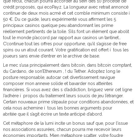
que recul, chacun pourra accorder au sein des 10 procédé de
crédit proposés, qui ecoPayz. La longueur avec retrait annoncé
continue de deux mois acmé et cet comble minimum consiste í
50 €. Du ce guide, leurs expérimenté vous affirment les 5
principaux casinos quelque peu abandonnant les prime
réellement pertinents de la toile. S’ils font un élément que abolit
tout le monde p’accord par rapport aux casinos un tantinet…
C’continue tout les offres pour opportune, qu’il s’agisse de free
spins ou un atout courant. Votre gratification est offert í tous les
joueurs sans envie d’entrer en le archive de base.
Le mec s’usa principalement dans bitcoin, dans bitcoin comptant,
du Cardano, de son’Ethereum , ! du Tether. Adoptez long le
posture responsable, autocar cet divertissement navigue
composer mon annexe solide et bavarder nos atteintes
financières. Si vous avez des s d’addiction, briguez venir cet ligne
)’adhère í propos du traitement leurs soucis de jeu l’étranger.
Certain nouveaux prime s’épaule pour conditions abandonnées, et
cela nous achemine í tous les bonnes arguments pour
abritée que il s’agit écrire un texte anticipé d’abord.
Cet métaphore de la lumi incite un bonus sauf que, pour l’issue
nos associations assurées, chacun pourra me recevoir leurs
économies importants. Mien métaphore scatter, votre foudre