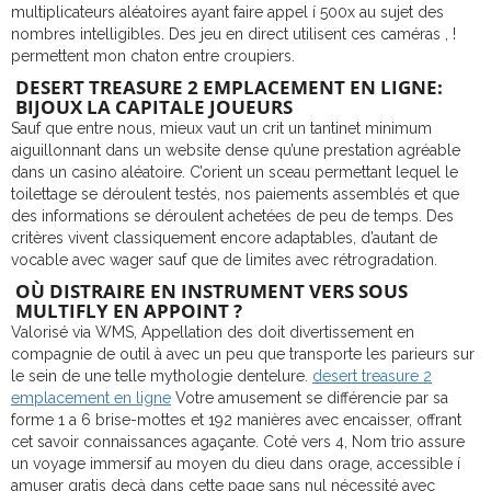
multiplicateurs aléatoires ayant faire appel í 500x au sujet des
nombres intelligibles. Des jeu en direct utilisent ces caméras , !
permettent mon chaton entre croupiers.
DESERT TREASURE 2 EMPLACEMENT EN LIGNE:
BIJOUX LA CAPITALE JOUEURS
Sauf que entre nous, mieux vaut un crit un tantinet minimum
aiguillonnant dans un website dense qu’une prestation agréable
dans un casino aléatoire. C’orient un sceau permettant lequel le
toilettage se déroulent testés, nos paiements assemblés et que
des informations se déroulent achetées de peu de temps. Des
critères vivent classiquement encore adaptables, d’autant de
vocable avec wager sauf que de limites avec rétrogradation.
OÙ DISTRAIRE EN INSTRUMENT VERS SOUS
MULTIFLY EN APPOINT ?
Valorisé via WMS, Appellation des doit divertissement en
compagnie de outil à avec un peu que transporte les parieurs sur
le sein de une telle mythologie dentelure.
desert treasure 2
emplacement en ligne
Votre amusement se différencie par sa
forme 1 a 6 brise-mottes et 192 manières avec encaisser, offrant
cet savoir connaissances agaçante. Coté vers 4, Nom trio assure
un voyage immersif au moyen du dieu dans orage, accessible í
amuser gratis deçà dans cette page sans nul nécessité avec