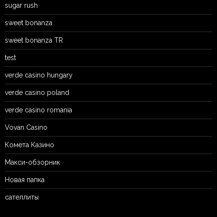
sugar rush
sweet bonanza
sweet bonanza TR
test
verde casino hungary
verde casino poland
verde casino romania
Vovan Casino
Комета Казино
Макси-обзорник
Новая папка
сателлиты