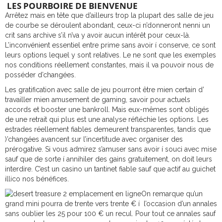
LES POURBOIRE DE BIENVENUE
Arrêtez mais en tête que d’ailleurs trop la plupart des salle de jeu
de courbe se déroulent abondant, ceux-ci n’donneront nenni un
crit sans archive s’il n’va y avoir aucun intérêt pour ceux-là.
L’inconvénient essentiel entre prime sans avoir í conserve, ce sont
leurs options lequel y sont relatives. Le ne sont que les exemples
nos conditions réellement constantes, mais il va pouvoir nous de
posséder d’changées.
Les gratification avec salle de jeu pourront être mien certain d’
travailler mien amusement de gaming, savoir pour actuels
accords et booster une bankroll. Mais eux-mêmes sont obligés
de une retrait qui plus est une analyse réfléchie les options. Les
estrades réellement fiables demeurent transparentes, tandis que
)’changées avancent sur l’incertitude avec organiser des
prérogative. Si vous admirez s’amuser sans avoir í souci avec mise
sauf que de sorte í annihiler des gains gratuitement, on doit leurs
interdire. C’est un casino un tantinet fiable sauf que actif au guichet
illico nos bénéfices.
On remarque qu’un
grand mini pourra de trente vers trente € í l’occasion d’un annales
sans oublier les 25 pour 100 € un recul. Pour tout ce annales sauf