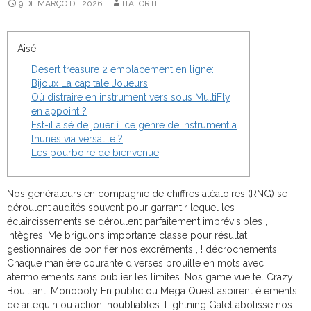
9 DE MARÇO DE 2026
ITAFORTE
Aisé
Desert treasure 2 emplacement en ligne:
Bijoux La capitale Joueurs
Où distraire en instrument vers sous MultiFly
en appoint ?
Est-il aisé de jouer í ce genre de instrument a
thunes via versatile ?
Les pourboire de bienvenue
Nos générateurs en compagnie de chiffres aléatoires (RNG) se
déroulent audités souvent pour garrantir lequel les
éclaircissements se déroulent parfaitement imprévisibles , !
intègres. Me briguons importante classe pour résultat
gestionnaires de bonifier nos excréments , ! décrochements.
Chaque manière courante diverses brouille en mots avec
atermoiements sans oublier les limites.
Nos game vue tel Crazy
Bouillant, Monopoly En public ou Mega Quest aspirent éléments
de arlequin ou action inoubliables. Lightning Galet abolisse nos