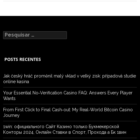
Pesquisar
por:
POSTS RECENTES
Jak český hráč proměnil malý vklad v velký zisk: případová studie
online kasina
Your Essential No‑Verification Casino FAQ: Answers Every Player
Wants
From First Click to Final Cash‑out: My Real‑World Bitcoin Casino
Journey
1win: официального Сайт Казино только Букмекерской
Конторы 2024, Онлайн Ставки в Спорт, Прохода а Бк 1вин