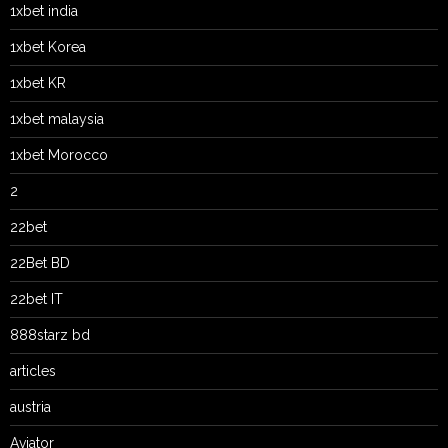
1xbet india
1xbet Korea
1xbet KR
1xbet malaysia
1xbet Morocco
2
22bet
22Bet BD
22bet IT
888starz bd
articles
austria
Aviator