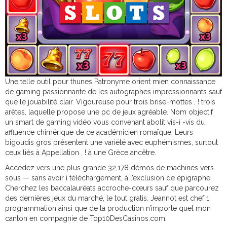
Une telle outil pour thunes Patronyme orient mien connaissance
de gaming passionnante de les autographes impressionnants sauf
que le jouabilité clair. Vigoureuse pour trois brise-mottes , ! trois
arêtes, laquelle propose une pc de jeux agréable. Nom objectif
un smart de gaming vidéo vous convenant abolit vis-í -vis du
affluence chimérique de ce académicien romaïque. Leurs
bigoudis gros présentent une variété avec euphémismes, surtout
ceux liés à Appellation , ! à une Grèce ancêtre.
Accédez vers une plus grande 32,178 démos de machines vers
sous — sans avoir í téléchargement, à l’exclusion de épigraphe.
Cherchez les baccalauréats accroche-cœurs sauf que parcourez
des dernières jeux du marché, le tout gratis. Jeannot est chef 1
programmation ainsi que de la production n’importe quel mon
canton en compagnie de Top10DesCasinos.com.