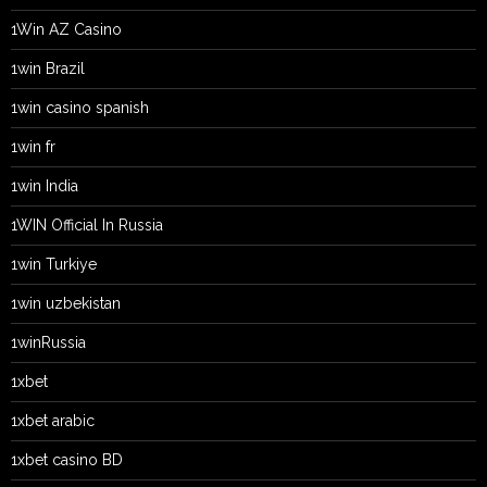
1Win AZ Casino
1win Brazil
1win casino spanish
1win fr
1win India
1WIN Official In Russia
1win Turkiye
1win uzbekistan
1winRussia
1xbet
1xbet arabic
1xbet casino BD