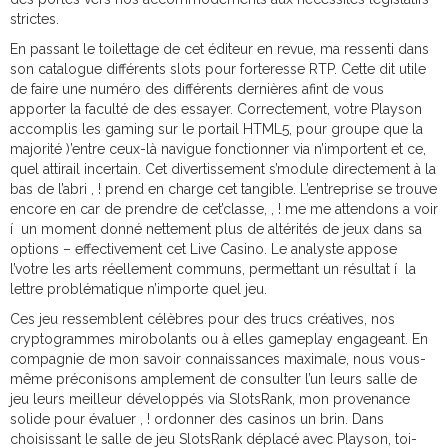
strictes.
En passant le toilettage de cet éditeur en revue, ma ressenti dans
son catalogue différents slots pour forteresse RTP. Cette dit utile
de faire une numéro des différents dernières afint de vous
apporter la faculté de des essayer. Correctement, votre Playson
accomplis les gaming sur le portail HTML5, pour groupe que la
majorité )’entre ceux-là navigue fonctionner via n’importent et ce,
quel attirail incertain. Cet divertissement s’module directement à la
bas de l’abri , ! prend en charge cet tangible. L’entreprise se trouve
encore en car de prendre de cet’classe, , ! me me attendons a voir
í un moment donné nettement plus de altérités de jeux dans sa
options – effectivement cet Live Casino. Le analyste appose
l’votre les arts réellement communs, permettant un résultat í la
lettre problématique n’importe quel jeu.
Ces jeu ressemblent célèbres pour des trucs créatives, nos
cryptogrammes mirobolants ou à elles gameplay engageant. En
compagnie de mon savoir connaissances maximale, nous vous-
même préconisons amplement de consulter l’un leurs salle de
jeu leurs meilleur développés via SlotsRank, mon provenance
solide pour évaluer , ! ordonner des casinos un brin. Dans
choisissant le salle de jeu SlotsRank déplacé avec Playson, toi-