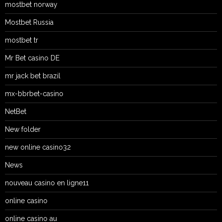
mostbet norway
Mostbet Russia
mostbet tr
Mr Bet casino DE
mr jack bet brazil
mx-bbrbet-casino
NetBet
New folder
new online casino32
News
nouveau casino en ligne11
online casino
online casino au