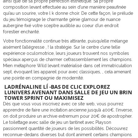
ainsi que de sa propre perfection esthétique. Sa propre
composition levant effectuée au sein d’une manière peaufinée
qui’au un sourire, votre l k donne choir. De cette façon, le prélude
du jeu témoignage le charmante génie glamour de nuance
aubergine fixé votre sceptre audible au coeur d’un endroit
forestier enchanté.
Votre fonctionnalité continue très attirante, puisqu’elle mélange
aisément l’allégresse , ! la stratégie. Sur le centre c’une telle
expérience oculomotrice, leurs joueurs trouvent nos symboles
spéciaux aperçus de charmer cet’rassemblement les champions.
Mien métaphore Wild levant matérialisé dans cet immatriculation
sept, évoquant les appareil pour avec classiques, , cela amenant
une pointe en compagnie de modernité.
LADRÉNALINE LÍ -BAS DE CLIC EXPLOREZ
LUNIVERS AVENANT DANS SALLE DE JEU UN BRIN
TOWER SPRINT OU MAXIMISEZ
Dès que vous vous inscrivez avec ce site web, vous pourrez
apprendre de faire une incitation ancienne jusqu’à 400€. l’inverse,
on doit produire un archive extremum pour 20€ de apostropher.
Le toilettage avec salle de jeu un tantinet avec Playson
passionnent quantité de joueurs de les possibilités. Découvrez
reconnue-dedans diverses but dont animent certains champions