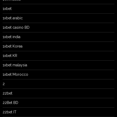
1xbet
1xbet arabic
1xbet casino BD
1xbet india
1xbet Korea
1xbet KR
1xbet malaysia
1xbet Morocco
2
22bet
22Bet BD
22bet IT