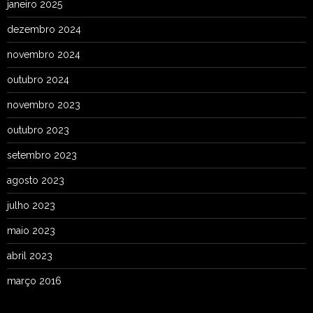
janeiro 2025
dezembro 2024
novembro 2024
outubro 2024
novembro 2023
outubro 2023
setembro 2023
agosto 2023
julho 2023
maio 2023
abril 2023
março 2016