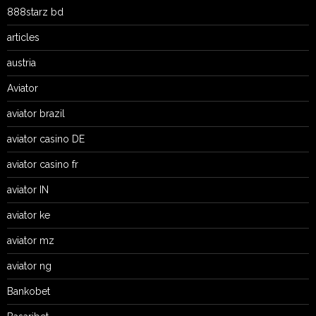
888starz bd
articles
austria
Aviator
aviator brazil
aviator casino DE
aviator casino fr
aviator IN
aviator ke
aviator mz
aviator ng
Bankobet