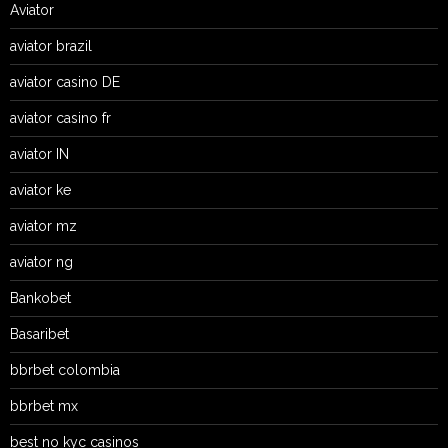
Aviator
aviator brazil
aviator casino DE
aviator casino fr
aviator IN
aviator ke
aviator mz
aviator ng
Bankobet
Basaribet
bbrbet colombia
bbrbet mx
best no kyc casinos