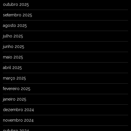
outubro 2025
setembro 2025
agosto 2025
julho 2025
junho 2025
maio 2025
abril 2025
março 2025
fevereiro 2025
janeiro 2025
dezembro 2024
novembro 2024
outubro 2024