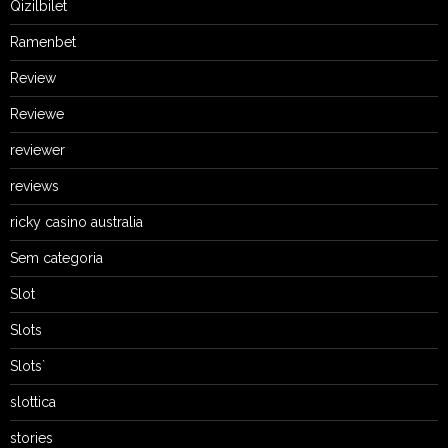
Qizilbilet
Ramenbet
Review
Reviewe
reviewer
reviews
ricky casino australia
Sem categoria
Slot
Slots
Slots`
slottica
stories