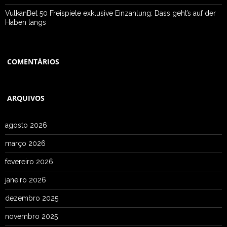
VulkanBet 50 Freispiele exklusive Einzahlung: Dass geht’s auf der
Haben langs
COMENTÁRIOS
ARQUIVOS
agosto 2026
março 2026
fevereiro 2026
janeiro 2026
dezembro 2025
novembro 2025