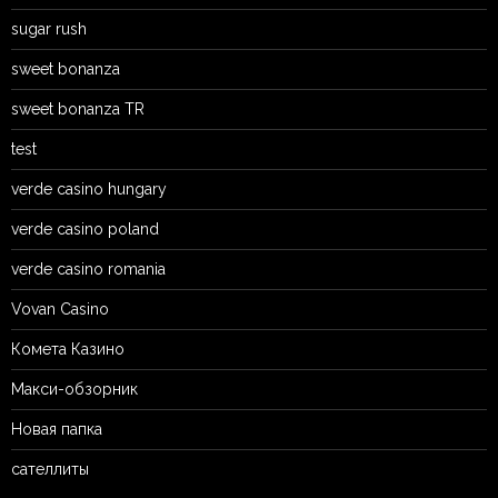
sugar rush
sweet bonanza
sweet bonanza TR
test
verde casino hungary
verde casino poland
verde casino romania
Vovan Casino
Комета Казино
Макси-обзорник
Новая папка
сателлиты