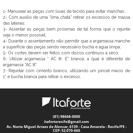
1- Manusear as peças com luvas de tecido para evitar manchas;
2- Com auxílio de uma “lima chata” retirar os excessos de massa
das laterais;
3- Assentar as peças bem próximas de tal forma que o rejunte
seja o menor possível;
4- Durante o assentamento não permitir que a argamassa manche
a superfície das peças sendo necessário bucha e água limpa;
5- Os cortes devem ser feitos com discos contínuos a seco;
6- Utilizar argamassa “ AC III- E” branca, a qual é diferente de
argamassa “AC III”
7- Rejuntar com cimento branco, utilizando um pincel macio de
1” e bucha branca para retirar o excesso;
(81) 98668-0000
itaforterecife@gmail.com
Av. Norte Miguel Arraes de Alencar, 6139 - Casa Amarela - Recife/PE -
CEP: 52.070-660