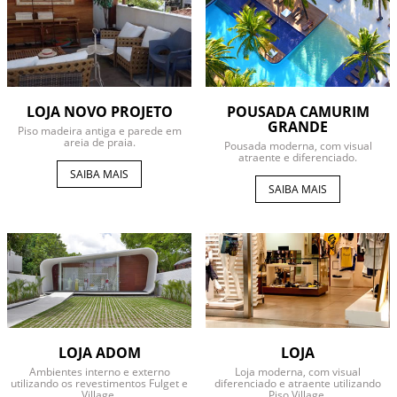
POUSADA CAMURIM
LOJA NOVO PROJETO
GRANDE
Piso madeira antiga e parede em
areia de praia.
Pousada moderna, com visual
atraente e diferenciado.
SAIBA MAIS
SAIBA MAIS
LOJA ADOM
LOJA
Ambientes interno e externo
Loja moderna, com visual
utilizando os revestimentos Fulget e
diferenciado e atraente utilizando
Village.
Piso Village.