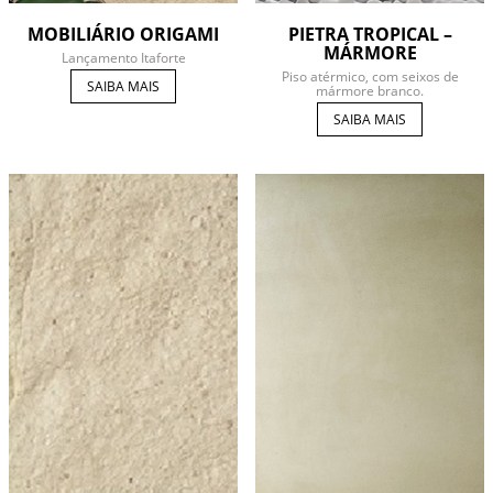
MOBILIÁRIO ORIGAMI
PIETRA TROPICAL –
MÁRMORE
Lançamento Itaforte
Piso atérmico, com seixos de
SAIBA MAIS
mármore branco.
SAIBA MAIS