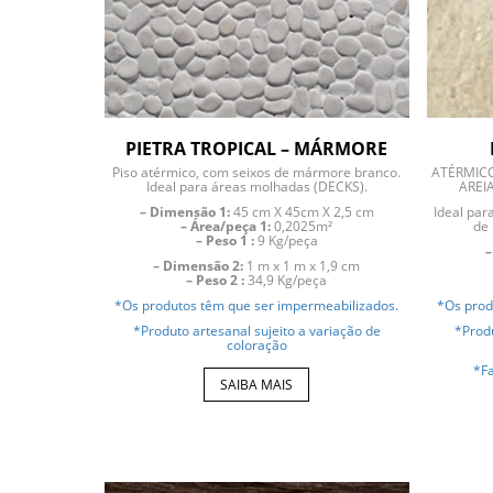
PIETRA TROPICAL – MÁRMORE
Piso atérmico, com seixos de mármore branco.
ATÉRMICO
Ideal para áreas molhadas (DECKS).
AREI
– Dimensão 1:
45 cm X 45cm X 2,5 cm
Ideal par
– Área/peça 1:
0,2025m²
de 
– Peso 1 :
9 Kg/peça
–
– Dimensão 2:
1 m x 1 m x 1,9 cm
– Peso 2 :
34,9 Kg/peça
*Os produtos têm que ser impermeabilizados.
*Os prod
*Produto artesanal sujeito a variação de
*Produ
coloração
*F
SAIBA MAIS