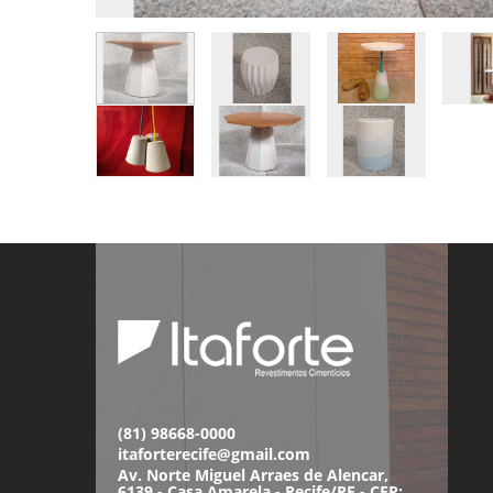
(81) 98668-0000
itaforterecife@gmail.com
Av. Norte Miguel Arraes de Alencar,
6139 - Casa Amarela - Recife/PE - CEP: