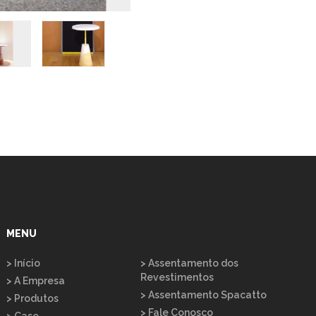
MENU
> Início
> Assentamento dos
Revestimentos
> A Empresa
> Assentamento Spacatto
> Produtos
> Fale Conosco
> Case