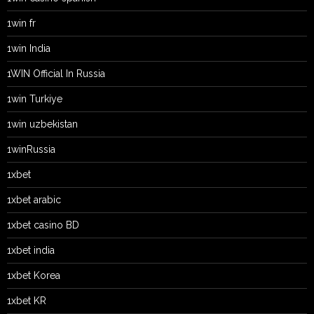
1win fr
1win India
1WIN Official In Russia
1win Turkiye
1win uzbekistan
1winRussia
1xbet
1xbet arabic
1xbet casino BD
1xbet india
1xbet Korea
1xbet KR