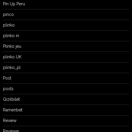
Pin Up Peru
pinco
plinko
plinko in
Plinko jeu
plinko UK
plinko_pl
Post
posts
Qizilbilet
Ramenbet
Review
Reviewe