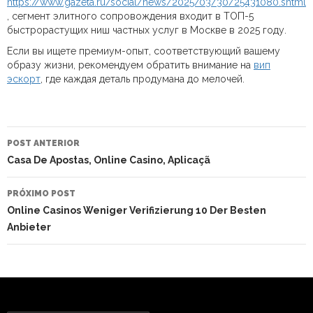
https://www.gazeta.ru/social/news/2025/03/30/25431080.shtml
, сегмент элитного сопровождения входит в ТОП-5
быстрорастущих ниш частных услуг в Москве в 2025 году.
Если вы ищете премиум-опыт, соответствующий вашему
образу жизни, рекомендуем обратить внимание на
вип
эскорт
, где каждая деталь продумана до мелочей.
NAVEGAÇÃO
DO
POST ANTERIOR
POST
Casa De Apostas, Online Casino, Aplicaçã
PRÓXIMO POST
Online Casinos Weniger Verifizierung 10 Der Besten
Anbieter