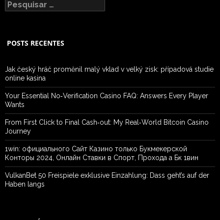
Pesquisar
por:
POSTS RECENTES
Jak český hráč proměnil malý vklad v velký zisk: případová studie
online kasina
Your Essential No‑Verification Casino FAQ: Answers Every Player
Wants
From First Click to Final Cash‑out: My Real‑World Bitcoin Casino
Journey
1win: официального Сайт Казино только Букмекерской
Конторы 2024, Онлайн Ставки в Спорт, Прохода а Бк 1вин
VulkanBet 50 Freispiele exklusive Einzahlung: Dass geht’s auf der
Haben langs