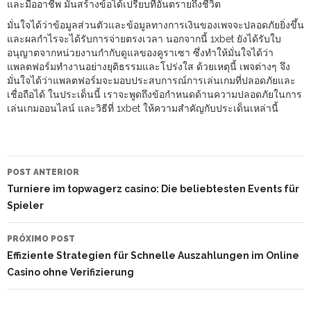
และมืออาชีพ มันสร้างข้อได้เปรียบที่อันตรายถึงชีวิต
มั่นใจได้ว่าข้อมูลส่วนตัวและข้อมูลทางการเงินของเพจจะปลอดภัยยิ่งขึ้น
และผลกำไรจะได้รับการจ่ายตรงเวลา นอกจากนี้ 1xbet ยังได้รับใบ
อนุญาตจากหน่วยงานกำกับดูแลของคูราเซา ซึ่งทำให้มั่นใจได้ว่า
แพลตฟอร์มทำงานอย่างยุติธรรมและโปร่งใส ด้วยเหตุนี้ เพจต่างๆ จึง
มั่นใจได้ว่าแพลตฟอร์มจะมอบประสบการณ์การเล่นเกมที่ปลอดภัยและ
เชื่อถือได้ ในประเด็นนี้ เราจะพูดถึงข้อกำหนดด้านความปลอดภัยในการ
เล่นเกมออนไลน์ และวิธีที่ 1xbet ให้ความสำคัญกับประเด็นเหล่านี้
NAVEGAÇÃO
DO
POST ANTERIOR
POST
Turniere im topwagerz casino: Die beliebtesten Events für
Spieler
PRÓXIMO POST
Effiziente Strategien für Schnelle Auszahlungen im Online
Casino ohne Verifizierung