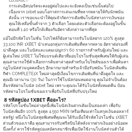
EBS1XBET
การเล่นอีสปอร์ตจะคงอยู่ต่อไปและจะยังคงเป็นเช่นนั้นต่อไป
เนื่องจาก 1xbet มอบโอกาสการเล่นเกมที่หลากหลายให้กับนักพนัน
ดังนั้น เราขอแนะนำให้คุณจำกัดการเดิมพันโบนัสทางการเงินของ
คุณให้เหลือขั้นต่ำจาก 3 ตัวเลือก โดยแต่ละตัวเลือกจะต้องอยู่ในขั้น
ตอนที่ 1.40 หรือใกล้เคียงกับอัตราดังกล่าวมากที่สุด
แม้ไม่มีรหัสโปรโมชั่น โปรไฟล์ก็ยังสามารถรับโบนัสฝาก 120% สูงสุด
33,100 INR 1XBET นำเสนอกลุ่มการเดิมพันที่หลากหลาย อัตราต่อรองที่
น่าดึงดูด และโบนัสและแคมเปญกว่า 60 รายการสำหรับผู้เล่นใหม่ และ
ผู้เล่นใหม่ 1XBET ไม่ใช่แบรนด์เดียวที่มอบโปรโมชั่นสุดพิเศษให้กับผู้เล่น
คุณสามารถใช้ตัวเลือกการค้นหาล่าสุดสำหรับเว็บไซต์ของเราเพื่อค้นหา
กฎโบนัสส่วนบุคคลอื่นๆ อีกมากมายสำหรับเจ้ามือรับพนัน โบนัสเดิมพัน
กีฬา COMPLETE1X ใหม่ล่าสุดมีเงื่อนไขการเดิมพันที่น่าดึงดูดใจ และ
คุณมีเวลานาน (30 วัน) ในการใช้โบนัสก่อนหมดอายุ คุณไม่จำเป็นต้อง
ลืมรหัสผ่านโบนัส 1xbet ใหม่ เพราะคุณจะได้รับโบนัสทั้งหมดคืน ป้อน
รหัสผ่านโปรโมชั่นของเราเพื่อรับโบนัสที่ปรับปรุงใหม่
8 รหัสคูปอง 1XBET คืออะไร?
รหัสโปรโมชั่นใหม่ล่าสุดนี้เพิ่มโบนัสเงินฝากเดิมเป็นสองเท่า เพื่อรับ
โบนัสเพิ่มอีก 100% สูงสุด 4,550 MXN (หรือเทียบเท่าในสกุลเงินดอลลาร์
สหรัฐ) หนึ่งในโบนัสสุดพิเศษที่คุณจะได้รับเมื่อใช้รหัสโปรโมชั่น 1XBET
ส่วนตัวของเราคือ คุณสามารถรับฟรีสปินได้หลังจากฝากเงินอย่างน้อยห
นึ่งครั้ง! ควรใช้รหัสคูปองสมัครสมาชิกเพื่อเปิดใช้งานโบนัสส่วนตัวได้