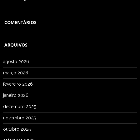
COMENTÁRIOS
ARQUIVOS
agosto 2026
março 2026
fevereiro 2026
janeiro 2026
dezembro 2025
novembro 2025
outubro 2025