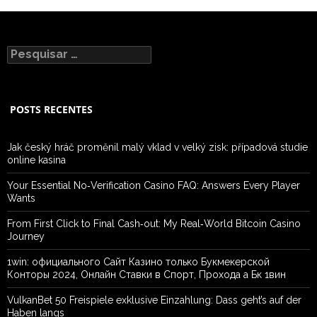
Pesquisar
por:
POSTS RECENTES
Jak český hráč proměnil malý vklad v velký zisk: případová studie
online kasina
Your Essential No‑Verification Casino FAQ: Answers Every Player
Wants
From First Click to Final Cash‑out: My Real‑World Bitcoin Casino
Journey
1win: официального Сайт Казино только Букмекерской
Конторы 2024, Онлайн Ставки в Спорт, Прохода а Бк 1вин
VulkanBet 50 Freispiele exklusive Einzahlung: Dass geht’s auf der
Haben langs