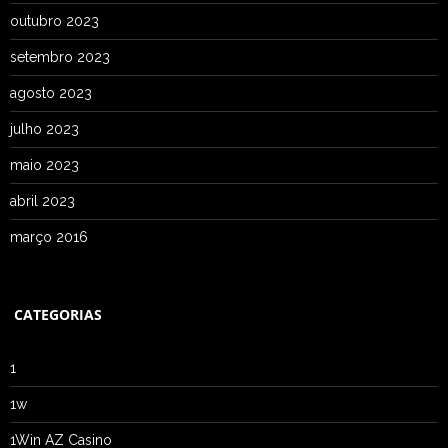
outubro 2023
setembro 2023
agosto 2023
julho 2023
maio 2023
abril 2023
março 2016
CATEGORIAS
1
1w
1Win AZ Casino