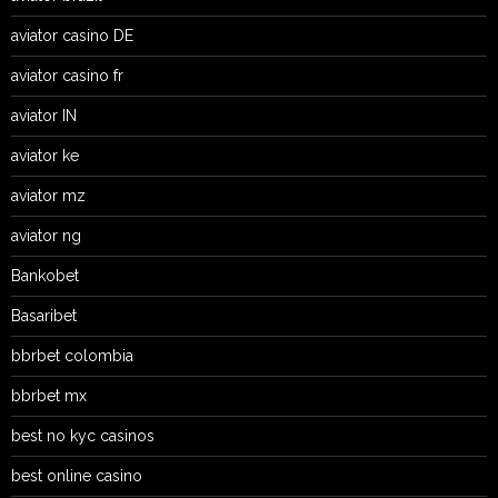
aviator casino DE
aviator casino fr
aviator IN
aviator ke
aviator mz
aviator ng
Bankobet
Basaribet
bbrbet colombia
bbrbet mx
best no kyc casinos
best online casino