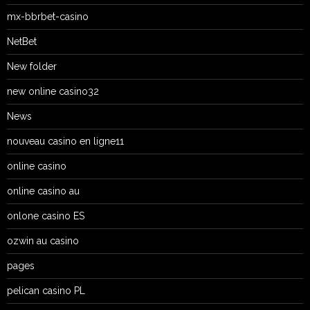
mx-bbrbet-casino
NetBet
New folder
new online casino32
News
nouveau casino en ligne11
online casino
online casino au
onlone casino ES
ozwin au casino
pages
pelican casino PL