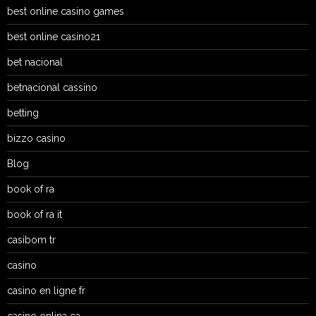
best online casino games
best online casino21
bet nacional
betnacional cassino
betting
bizzo casino
Blog
book of ra
book of ra it
casibom tr
casino
casino en ligne fr