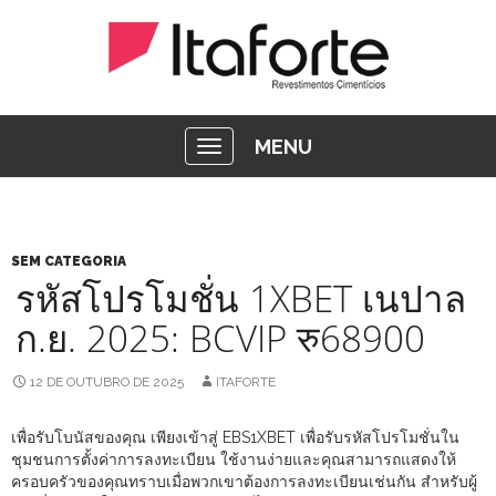
MENU
SEM CATEGORIA
รหัสโปรโมชั่น 1XBET เนปาล
ก.ย. 2025: BCVIP रु68900
12 DE OUTUBRO DE 2025
ITAFORTE
เพื่อรับโบนัสของคุณ เพียงเข้าสู่ EBS1XBET เพื่อรับรหัสโปรโมชั่นใน
ชุมชนการตั้งค่าการลงทะเบียน ใช้งานง่ายและคุณสามารถแสดงให้
ครอบครัวของคุณทราบเมื่อพวกเขาต้องการลงทะเบียนเช่นกัน สำหรับผู้