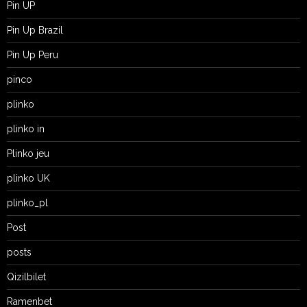
Pin UP
Pin Up Brazil
Pin Up Peru
pinco
plinko
plinko in
Plinko jeu
plinko UK
plinko_pl
Post
posts
Qizilbilet
Ramenbet