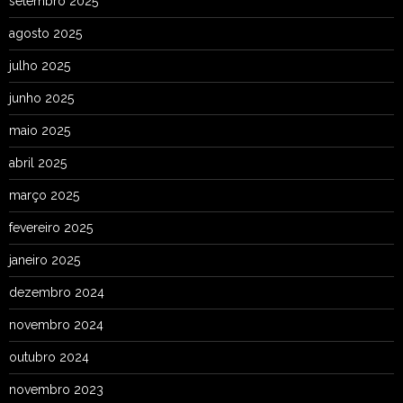
setembro 2025
agosto 2025
julho 2025
junho 2025
maio 2025
abril 2025
março 2025
fevereiro 2025
janeiro 2025
dezembro 2024
novembro 2024
outubro 2024
novembro 2023