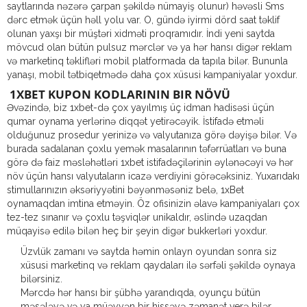
saytlarında nəzərə çarpan şəkildə nümayiş olunur) həvəsli Sms
dərc etmək üçün həll yolu var. O, gündə iyirmi dörd saat təklif
olunan yaxşı bir müştəri xidməti proqramıdır. İndi yeni saytda
mövcud olan bütün pulsuz mərclər və ya hər hansı digər reklam
və marketinq təklifləri mobil platformada da tapıla bilər. Bununla
yanaşı, mobil tətbiqetmədə daha çox xüsusi kampaniyalar yoxdur.
1XBET KUPON KODLARININ BIR NÖVÜ
Əvəzində, biz 1xbet-də çox yayılmış üç idman hadisəsi üçün
qumar oynama yerlərinə diqqət yetirəcəyik. İstifadə etməli
olduğunuz prosedur yerinizə və valyutanıza görə dəyişə bilər. Və
burada sadalanan çoxlu yemək masalarının təfərrüatları və buna
görə də faiz məsləhətləri 1xbet istifadəçilərinin əylənəcəyi və hər
növ üçün hansı valyutaların icazə verdiyini görəcəksiniz. Yuxarıdakı
stimullarınızın əksəriyyətini bəyənməsəniz belə, 1xBet
oynamaqdan imtina etməyin. Öz ofisinizin əlavə kampaniyaları çox
tez-tez sınanır və çoxlu təşviqlər unikaldır, əslində uzaqdan
müqayisə edilə bilən heç bir şeyin digər bukkerləri yoxdur.
Üzvlük zamanı və saytda həmin onlayn oyundan sonra siz
xüsusi marketinq və reklam qaydaları ilə sərfəli şəkildə oynaya
bilərsiniz.
Mərcdə hər hansı bir şübhə yarandıqda, oyunçu bütün
məsələyə və ya müəyyən bir hissəyə zəmanət verə bilər.