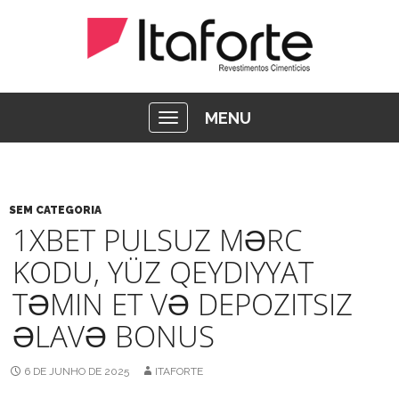
MENU
SEM CATEGORIA
1XBET PULSUZ MƏRC
KODU, YÜZ QEYDIYYAT
TƏMIN ET VƏ DEPOZITSIZ
ƏLAVƏ BONUS
6 DE JUNHO DE 2025
ITAFORTE