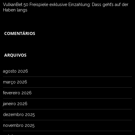
VulkanBet 50 Freispiele exklusive Einzahlung: Dass geht’s auf der
Haben langs
COMENTÁRIOS
ARQUIVOS
agosto 2026
março 2026
fevereiro 2026
janeiro 2026
dezembro 2025
novembro 2025