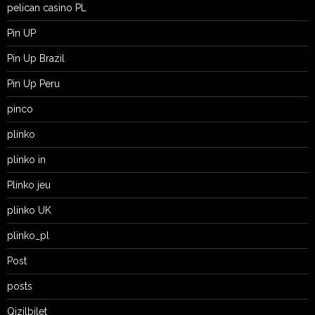
pelican casino PL
Pin UP
Pin Up Brazil
Pin Up Peru
pinco
plinko
plinko in
Plinko jeu
plinko UK
plinko_pl
Post
posts
Qizilbilet