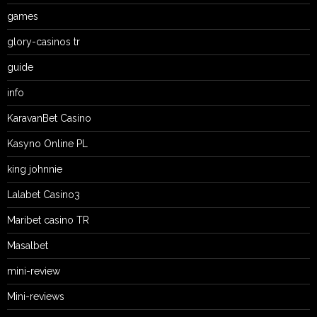
games
glory-casinos tr
guide
info
KaravanBet Casino
Kasyno Online PL
king johnnie
Lalabet Casino3
Maribet casino TR
Masalbet
mini-review
Mini-reviews