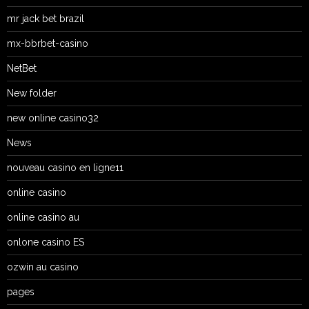
mr jack bet brazil
mx-bbrbet-casino
NetBet
New folder
new online casino32
News
nouveau casino en ligne11
online casino
online casino au
onlone casino ES
ozwin au casino
pages