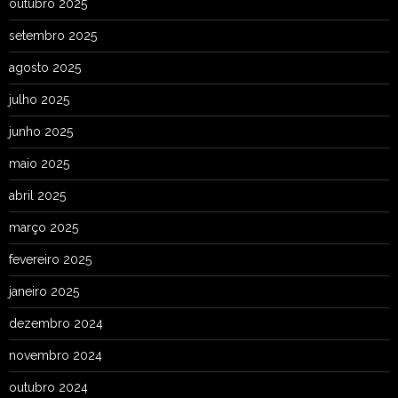
outubro 2025
setembro 2025
agosto 2025
julho 2025
junho 2025
maio 2025
abril 2025
março 2025
fevereiro 2025
janeiro 2025
dezembro 2024
novembro 2024
outubro 2024