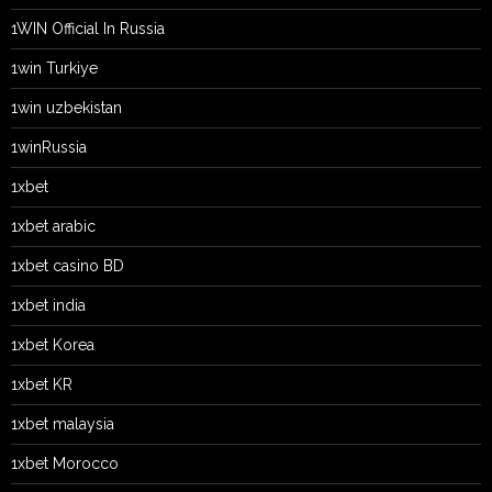
1WIN Official In Russia
1win Turkiye
1win uzbekistan
1winRussia
1xbet
1xbet arabic
1xbet casino BD
1xbet india
1xbet Korea
1xbet KR
1xbet malaysia
1xbet Morocco