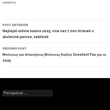
клиента.
NAVEGAÇÃO
DO
POST ANTERIOR
POST
Nejlepší online kasina 2025, více než 7 000 stránek o
skutečné peníze, žebříček
PRÓXIMO POST
Μπόνους και Απαιτήσεις Μπόνους Καζίνο Greatest You για το
2025
Pesquisar
por: