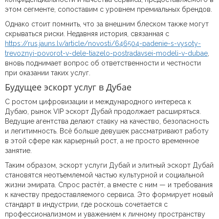
этом сегменте, сопоставим с уровнем премиальных брендов.
Однако стоит помнить, что за внешним блеском также могут
скрываться риски. Недавняя история, связанная с
https://rus.jauns.lv/article/novosti/646504-padenie-s-vysoty-
trevoznyi-povorot-v-dele-tiazelo-postradavsei-modeli-v-dubae
,
вновь поднимает вопрос об ответственности и честности
при оказании таких услуг.
Будущее эскорт услуг в Дубае
С ростом цифровизации и международного интереса к
Дубаю, рынок VIP эскорт Дубай продолжает расширяться.
Ведущие агентства делают ставку на качество, безопасность
и легитимность. Всё больше девушек рассматривают работу
в этой сфере как карьерный рост, а не просто временное
занятие.
Таким образом, эскорт услуги Дубай и элитный эскорт Дубай
становятся неотъемлемой частью культурной и социальной
жизни эмирата. Спрос растёт, а вместе с ним — и требования
к качеству предоставляемого сервиса. Это формирует новый
стандарт в индустрии, где роскошь сочетается с
профессионализмом и уважением к личному пространству