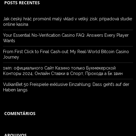
POSTS RECENTES
Jak český hráč proměnil malý vklad v velký zisk: případová studie
online kasina
Your Essential No‑Verification Casino FAQ: Answers Every Player
Wants
From First Click to Final Cash‑out: My Real‑World Bitcoin Casino
Journey
1win: официального Сайт Казино только Букмекерской
Конторы 2024, Онлайн Ставки в Спорт, Прохода а Бк 1вин
VulkanBet 50 Freispiele exklusive Einzahlung: Dass geht’s auf der
Haben langs
COMENTÁRIOS
ARQUIVOS