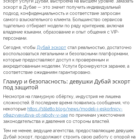
эскорт услуги Дубай, выстроена на высшем уровне. Заказать
эскорт в Дубае — это значит получить индивидуальный
подход, конфиденциальность и соответствие запросам
самого взыскательного клиента. Большинство сервисов
тщательно отбирает модели по ряду критериев, включая
владение языками, образование и опыт общения с VIP-
персонами.
Сегодня, чтобы
Дубай эскорт
стал реальностью, достаточно
воспользоваться легальными и безопасными платформами,
которые предоставляют доступ к проверенным и
аккредитованным моделям. Услуги бронируются заранее, а
соответствие ожиданиям гарантировано.
Гламур и безопасность: девушки Дубай эскорт
под защитой
Несмотря на гламурную обёртку, индустрия не лишена
сложностей. В последнее время появились сообщения, что
некоторые
https://stiletto.blog/news/modeli-i-eskortnicy-
otkazyvayutsya-ot-raboty-v-oae
по причинам ужесточения
законодательства и давления со стороны властей.
Тем не менее, ведущие агентства, предоставляющие девушек
Дубай эскорт, продолжают строить свою работу с опорой на