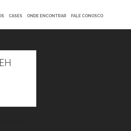
OS
CASES
ONDE ENCONTRAR
FALE CONOSCO
ЖЕН