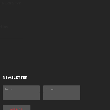
je Extra Con
 Ios
NEWSLETTER