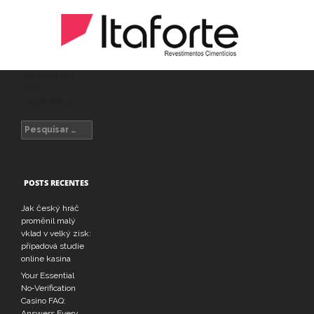
SÓ MAIS UM
SITE
WORDPRESS
Pesquisar
por:
POSTS RECENTES
Jak český hráč
proměnil malý
vklad v velký zisk:
případová studie
online kasina
Your Essential
No‑Verification
Casino FAQ:
Answers Every