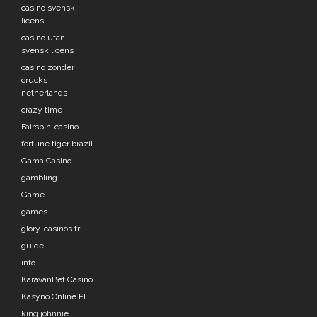
casino svensk
licens
casino utan
svensk licens
casino zonder
crucks
netherlands
crazy time
Fairspin-casino
fortune tiger brazil
Gama Casino
gambling
Game
games
glory-casinos tr
guide
info
KaravanBet Casino
Kasyno Online PL
king johnnie