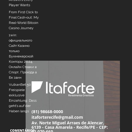
Player Wants
From First Click to
Final Cash‑out: My
Real‑World Bitcoin
Casino Journey
1win:
официального
Сайт Казино
только
Букмекерской
Конторы 2024,
Онлайн Ставки в
Спорт, Прохода а
Бк 1вин
VulkanBet 50
Freispiele
exklusive
Einzahlung: Dass
geht’s auf der
(81) 98668-0000
Haben langs
itaforterecife@gmail.com
Av. Norte Miguel Arraes de Alencar,
6139 - Casa Amarela - Recife/PE - CEP:
COMENTÁRIOS
52.070-660