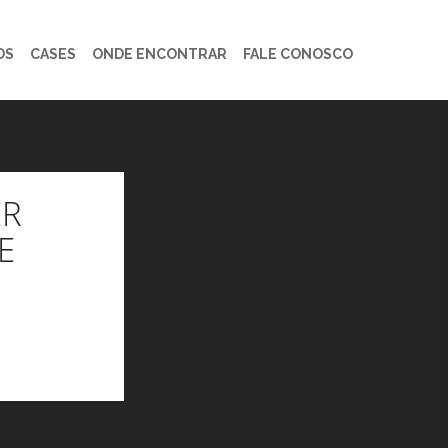
OS
CASES
ONDE ENCONTRAR
FALE CONOSCO
ER
E