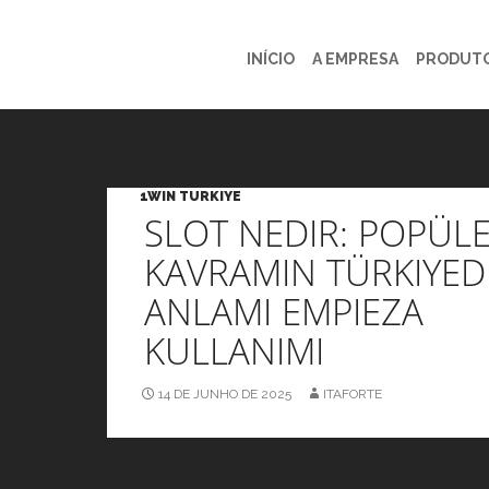
INÍCIO
A EMPRESA
PRODUT
1WIN TURKIYE
SLOT NEDIR: POPÜL
KAVRAMIN TÜRKIYED
ANLAMI EMPIEZA
KULLANIMI
14 DE JUNHO DE 2025
ITAFORTE