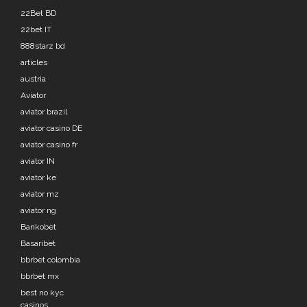
22Bet BD
22bet IT
888starz bd
articles
austria
Aviator
aviator brazil
aviator casino DE
aviator casino fr
aviator IN
aviator ke
aviator mz
aviator ng
Bankobet
Basaribet
bbrbet colombia
bbrbet mx
best no kyc
casinos