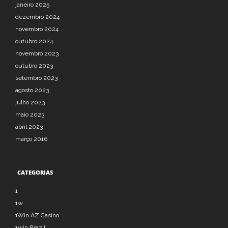
janeiro 2025
dezembro 2024
novembro 2024
outubro 2024
novembro 2023
outubro 2023
setembro 2023
agosto 2023
julho 2023
maio 2023
abril 2023
março 2016
CATEGORIAS
1
1w
1Win AZ Casino
1win Brazil