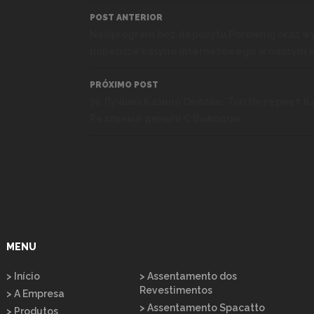
NAVEGAÇÃO
DO
POST ANTERIOR
POST
Nadprogram bez depozytu Porównaj oraz w
najlepsze kasyno internetowego w naszym k
PRÓXIMO POST
30 Лучших Казино Онлайн: Топ Интернет К
Реальные деньги С Выводом
MENU
> Início
> Assentamento dos
Revestimentos
> A Empresa
> Assentamento Spacatto
> Produtos