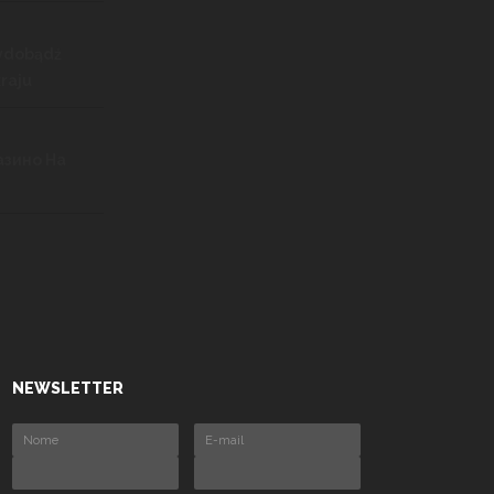
ydobądź
raju
азино На
NEWSLETTER