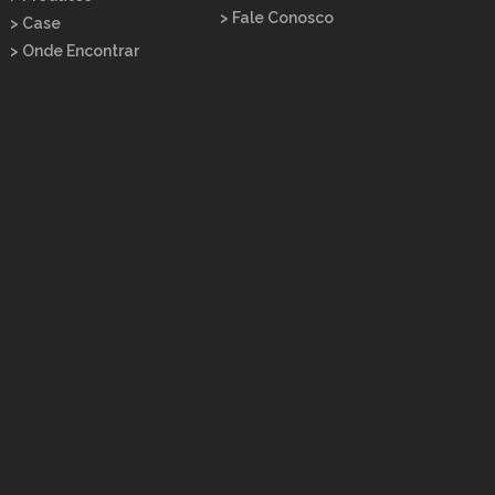
> Fale Conosco
> Case
> Onde Encontrar