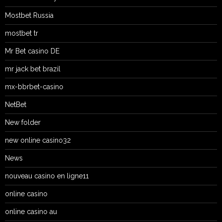
Mostbet Russia
mostbet tr
Mr Bet casino DE
mr jack bet brazil
mx-bbrbet-casino
NetBet
New folder
new online casino32
News
nouveau casino en ligne11
online casino
online casino au