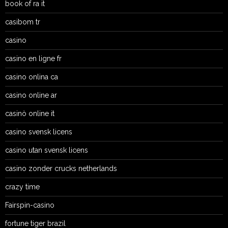
book of ra it
casibom tr
casino
casino en ligne fr
casino onlina ca
casino online ar
casinò online it
casino svensk licens
casino utan svensk licens
casino zonder crucks netherlands
crazy time
Fairspin-casino
fortune tiger brazil