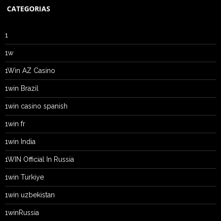
CATEGORIAS
1
1w
1Win AZ Casino
1win Brazil
1win casino spanish
1win fr
1win India
1WIN Official In Russia
1win Turkiye
1win uzbekistan
1winRussia