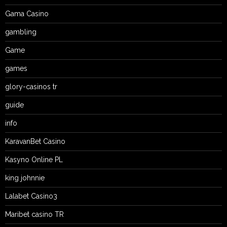
Gama Casino
gambling
Game
games
glory-casinos tr
guide
info
KaravanBet Casino
Kasyno Online PL
king johnnie
Lalabet Casino3
Maribet casino TR