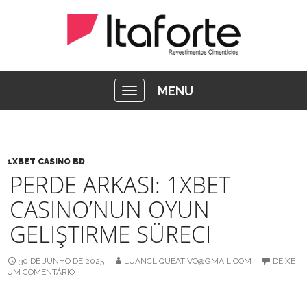
MENU
1XBET CASINO BD
PERDE ARKASI: 1XBET
CASINO’NUN OYUN
GELIŞTIRME SÜRECI
30 DE JUNHO DE 2025
LUANCLIQUEATIVO@GMAIL.COM
DEIXE
UM COMENTÁRIO