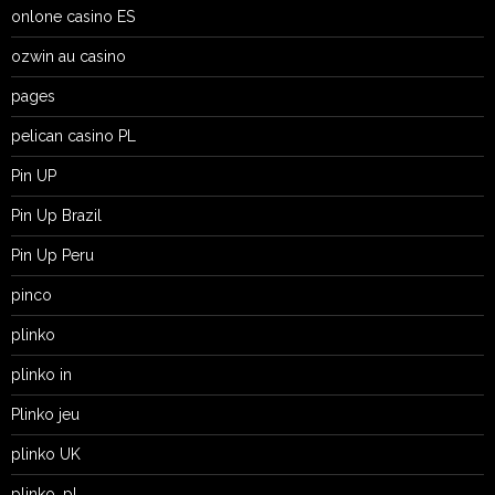
onlone casino ES
ozwin au casino
pages
pelican casino PL
Pin UP
Pin Up Brazil
Pin Up Peru
pinco
plinko
plinko in
Plinko jeu
plinko UK
plinko_pl