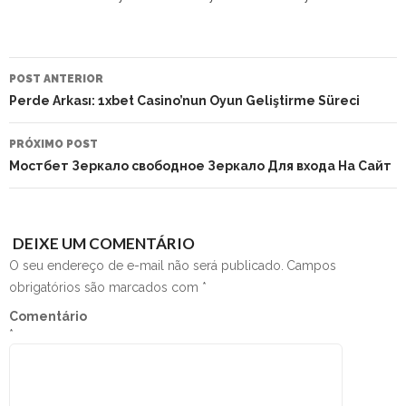
NAVEGAÇÃO
DO
POST ANTERIOR
POST
Perde Arkası: 1xbet Casino’nun Oyun Geliştirme Süreci
PRÓXIMO POST
Мостбет Зеркало свободное Зеркало Для входа На Сайт
DEIXE UM COMENTÁRIO
O seu endereço de e-mail não será publicado.
Campos
obrigatórios são marcados com
*
Comentário
*