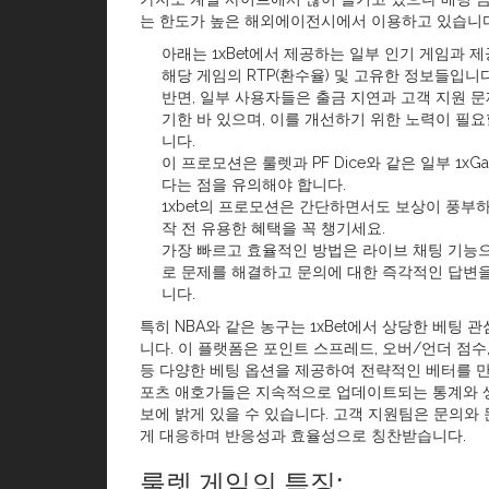
는 한도가 높은 해외에이전시에서 이용하고 있습니다
아래는 1xBet에서 제공하는 일부 인기 게임과 
해당 게임의 RTP(환수율) 및 고유한 정보들입니다
반면, 일부 사용자들은 출금 지연과 고객 지원 
기한 바 있으며, 이를 개선하기 위한 노력이 필
니다.
이 프로모션은 룰렛과 PF Dice와 같은 일부 1xG
다는 점을 유의해야 합니다.
1xbet의 프로모션은 간단하면서도 보상이 풍부하
작 전 유용한 혜택을 꼭 챙기세요.
가장 빠르고 효율적인 방법은 라이브 채팅 기능
로 문제를 해결하고 문의에 대한 즉각적인 답변을
니다.
특히 NBA와 같은 농구는 1xBet에서 상당한 베팅 
니다. 이 플랫폼은 포인트 스프레드, 오버/언더 점수
등 다양한 베팅 옵션을 제공하여 전략적인 베터를 
포츠 애호가들은 지속적으로 업데이트되는 통계와 
보에 밝게 있을 수 있습니다. 고객 지원팀은 문의와
게 대응하며 반응성과 효율성으로 칭찬받습니다.
룰렛 게임의 특징: