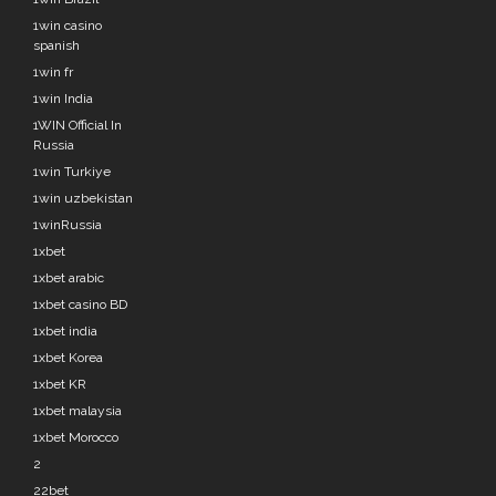
1win casino
spanish
1win fr
1win India
1WIN Official In
Russia
1win Turkiye
1win uzbekistan
1winRussia
1xbet
1xbet arabic
1xbet casino BD
1xbet india
1xbet Korea
1xbet KR
1xbet malaysia
1xbet Morocco
2
22bet