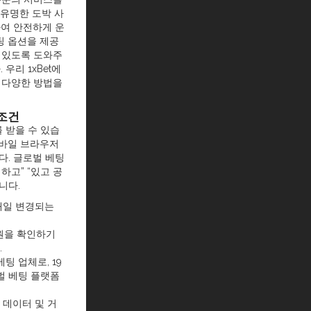
 유명한 도박 사
하여 안전하게 운
팅 옵션을 제공
 있도록 도와주
우리 1xBet에
 다양한 방법을
 조건
를 받을 수 있습
모바일 브라우저
니다. 글로벌 베팅
하고” “있고 공
니다.
매일 변경되는
신원을 확인하기
.
팅 업체로, 19
벌 베팅 플랫폼
 데이터 및 거