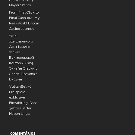
Player Wants
From First Click to
Final Cash‑out: My
Real‑World Bitcoin
Casino Journey
1win:
официального
Сайт Казино
только
Букмекерской
Конторы 2024,
Онлайн Ставки в
Спорт, Прохода а
Бк 1вин
VulkanBet 50
Freispiele
exklusive
Einzahlung: Dass
geht’s auf der
Haben langs
COMENTÁRIOS