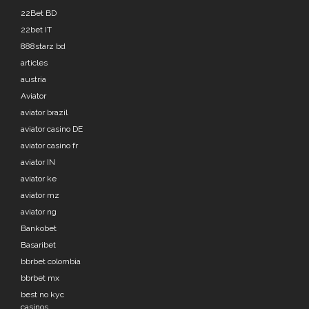
22Bet BD
22bet IT
888starz bd
articles
austria
Aviator
aviator brazil
aviator casino DE
aviator casino fr
aviator IN
aviator ke
aviator mz
aviator ng
Bankobet
Basaribet
bbrbet colombia
bbrbet mx
best no kyc
casinos