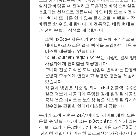
실시간 베팅을 더 관여하고 즉흥적인 베팅 스타일을
선호되는 선택으로 만듭니다. 라인 베팅 또는 사전 
1xBet에서 또 다른 인기 있는 옵션으로, 이벤트 시
베팅을 할 수 있게 합니다. 이 전통적인 베팅 형태는
과 전략 수립의 장점을 제공합니다.
또한, 1xBet은 사용자의 편의를 위해 주기적으로
데이트하고 새로운 결제 방식을 도입하여 더욱 
비스를 제공하고 있습니다.
1xBet Southern region Korea는 다양한 결
사용자에게 편리함을 제공합니다.
그녀의 전문 지식은 도박 산업의 변화하는 환경
운영자 모두에게 안전하고 투명한 경험을 제공하
있습니다.
각 결제 방법은 최소 및 최대 1xBet 입금액, 수수
같은 정보가 제공되어 투명한 결제 환경을 제공
공식 앱은 사이트는 보안성 높은 시스템을 유지
할수있는 간편한 인터페이스를 제공합니다.
우리의 고객 지원은 24/7 이메일, 라이브 채팅, 또
용할 수 있습니다. 이 표는 1xBet online 의 인기
각 보너스의 내용, 최대 금액, 주요 이용 조건(T&C),
“정리한 것입니다. 이러한 프로모션은 사용자가 더 