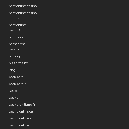
best online casino
best online casino
games
best online
casino21
bet nacional
betnacional
cassino
betting
bizzo casino
Blog
book of ra
book of ra it
casibom tr
casino
casino en ligne fr
casino onlina ca
casino online ar
casinò online it