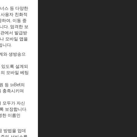
보너스 등 다양한
은 사용자 친화적
공하여, 이동 중
니다. 엄격한 보
기관에서 발급받
트나 모바일 앱을
됩니다.
계와 생방송으
 있도록 설계되
적의 모바일 베팅
 등 1xBet의
를 충족시키며
터 모두가 자신
도록 보장합니다.
명한 이름인
금 방법을 업데
수준의 서비스를