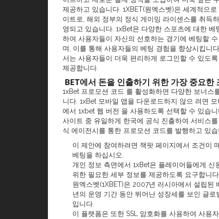
제공하고 있습니다. 1XBET(원엑스벳)은 세계적으로
이트로, 해외 정부의 정식 게이밍 라이센스를 취득
영되고 있습니다. 1xBet은 다양한 스포츠에 대한 베
하여 사용자들이 자신의 선호하는 경기에 베팅할 수
며, 이를 통해 사용자들의 베팅 경험을 향상시킵니다. 
서는 사용자들이 더욱 편리하게 로그인할 수 있도록
제공합니다.
BET에서 돈을 인출하기 위한 가장 중요한
1xBet 프로모션 코드 를 활성화하면 다양한 보너스
니다. 1xBet 모바일 앱을 다운로드하지 않으 려면 
에서 1xbet 웹 버전 을 사용하도록 선택할 수 있습
사이트 중 유일하게 한국에 공식 진출하여 서비스를 
식 에이전시를 통한 프로모션 코드를 발행하고 있습
이 제안에 참여하려면 잭팟 페이지에서 조건이 
베팅을 하십시오.
개인 정보 측면에서 1xBet은 플레이어들에게 
위한 필요한 세부 정보를 제공하도록 요구합니다
원엑스벳(1XBET)은 2007년 러시아에서 설립된 베
년의 운영 기간 동안 뛰어난 성장세를 보인 글로
입니다.
이 플랫폼은 또한 SSL 암호화를 사용하여 사용자