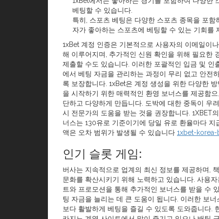
1xBet에서는 좋아하는 경기를 포함하여 다양한
베팅할 수 있습니다.
특히, 스포츠 베팅은 다양한 스포츠 종목을 포함하
자가 좋아하는 스포츠에 베팅할 수 있는 기회를 
1xBet 계정 인증은 기본적으로 사용자의 이메일이
해 이루어지며, 추가적인 신원 확인을 위해 필요한 
제출할 수도 있습니다. 이러한 포괄적인 입금 및 인출 
에서 베팅 자금을 관리하는 과정이 무리 없고 안전
록 보장합니다. 1xBet은 계정 생성을 위한 다양한 
을 시작하기 위한 매력적인 환영 보너스를 제공함으
단하고 다양하게 만듭니다. 도박에 대한 중독이 우려
시 전문가의 도움을 받는 것을 권장합니다. 1XBET의 
너스는 130유로 기준이기에 당일 유로 환율마다 지
액은 오차 범위가 발생될 수 있습니다
1xbet-korea-
인기 슬롯 게임:
버사는 지속적으로 업계의 최신 정보를 제공하며, 책
문화를 확산시키기 위해 노력하고 있습니다. 사용자
트와 프로모션을 통해 추가적인 보너스를 받을 수 있
팅 자금을 늘리는 데 큰 도움이 됩니다. 이러한 보
보다 활발하게 베팅을 즐길 수 있도록 도와줍니다.
카지노 계열 사이트에서 많이 즐기고 있으나 배팅 