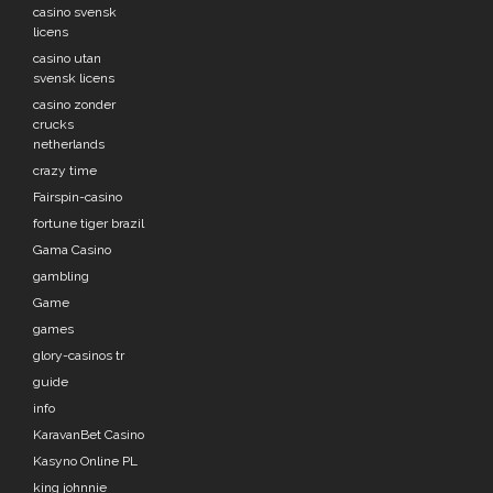
casino svensk
licens
casino utan
svensk licens
casino zonder
crucks
netherlands
crazy time
Fairspin-casino
fortune tiger brazil
Gama Casino
gambling
Game
games
glory-casinos tr
guide
info
KaravanBet Casino
Kasyno Online PL
king johnnie