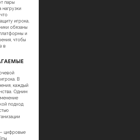
от пары
а нагрузки
 что
ащиту игрока,
тники обязаны
 платформы и
рения, чтобы
в в
АГАЕМЫЕ
лючевой
игрока. В
ения, каждый
нства. Одним
именение
акой подход
стью
ганизации
 — цифровые
айты