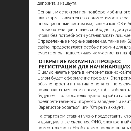
депозита и кэшаута.
Основным аспектом при подборе мобильного
платформы является его совместимость с ра
операционными системами, такими как iOS и An
Пользователи ценят шанс свободного доступа
играм без потребности устанавливать лишние
Определенные игорные заведения, такие как Slo
casino, предоставляют особые премии для вл
смартфонов, поддерживая их участие на плат
ОТКРЫТИЕ АККАУНТА: ПРОЦЕСС
РЕГИСТРАЦИИ ДЛЯ НАЧИНАЮЩИХ
С целью начать играть в интернет казино-сайт
шагом будет оформление профиля. Этап реги
обычно прост и интуитивно понятен, но следу
придерживаться всем этапам, чтобы избежать
будущем. Пользователю нужно перейти на са
предпочтительного игорного заведения и най
"Зарегистрироваться" или "Открыть аккаунт".
На стартовом стадии нужно предоставить кл
индивидуальные сведения: ФИО, электронный 
номер телефона. Необходимо предоставлять