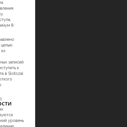
ля
овления
ку
тупа,
нимум 8
равлено
 целью
 из
ных записей.
иступить к
а в Slotozal
откого
ю
:
ОСТИ
ах
ьзуются
кий уровень
ведение