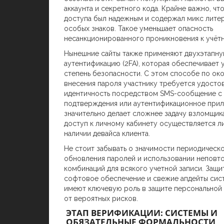
аккаунта и секретного кода. Крайне важно, чт
доступа был надежным и содержал микс литер
особых знаков. Такое уменьшает опасность
несанкционированного проникновения к учётн
Нынешние сайты также применяют двухэтапн
аутентификацию (2FA), которая обеспечивает
степень безопасности. С этом способе по ок
внесения пароля участнику требуется удосто
идентичность посредством SMS-сообщение с
подтверждения или аутентификационное прил
значительно делает сложнее задачу взломщик
доступ к личному кабинету осуществляется л
наличии девайса клиента.
Не стоит забывать о значимости периодическ
обновления паролей и использовании неповт
комбинаций для всякого учетной записи. Защи
софтовое обеспечение и свежие апдейты сис
имеют ключевую роль в защите персонально
от вероятных рисков.
ЭТАП ВЕРИФИКАЦИИ: СИСТЕМЫ И
ОБЯЗАТЕЛЬНЫЕ ФОРМАЛЬНОСТИ