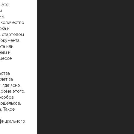
 это
и
мы
 количество
ока и
а стартовом
документа,
та или
ным и
оцессе
ьства
чет за
, где ясно
Кроме этого,
особов:
кошельков,
. Такое
официального