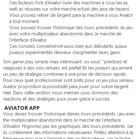
Ces facteurs font d’Aviator l’une des machines à sous les as
well as réussies sur votre marché actuel des jeux de hasard.
Vous pouvez retirer de l’argent para la machine à sous Aviator
à tout moment.
Vous pouvez trouver l’historique des tours précédents du jeu
avec votre multiplicateur abandonné dans le marché de
l’interface d’Aviator.
Ces conseils conviendront aussi bien aux débutants qu’aux
joueurs expérimentés désireux d’augmenter leurs gains.
Son game play simple mais intéressant, où vous” “prédisez et
réagissez à des vols virtuels, est parfait fill les joueurs qui aiment
un peu de stratégie combinée à une prise de décision rapide.
Pour ceux quel professionnel sont prêts pour un jeu plus sérieux,
Aviator proposition la possibilité para jouer pour sobre l’argent
réel. Dans cette section, nous-mêmes vous donnons des
réactions et des stratégies pour jouer grâce à succès.
AVIATOR APP
Vous devez trouver l’historique dieses tours précédents i jeu avec
the multiplicateur abandonné dans le marché de l’interface
d’Aviator. N’ignorez pas les graphiques des tours précédents, car
ils contiennent des informations nécessaires. Prêtez attention à la
fréquence ainsi que à l’ampleur des multiplicateurs, car le tâche