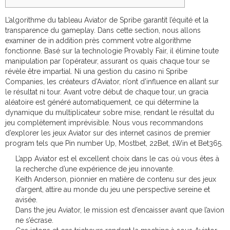
L’algorithme du tableau Aviator de Spribe garantit l’équité et la
transparence du gameplay. Dans cette section, nous allons
examiner de in addition près comment votre algorithme
fonctionne. Basé sur la technologie Provably Fair, il élimine toute
manipulation par l’opérateur, assurant os quais chaque tour se
révèle être impartial. Ni una gestion du casino ni Spribe
Companies, les créateurs d’Aviator, n’ont d’influence en allant sur
le résultat ni tour. Avant votre début de chaque tour, un gracia
aléatoire est généré automatiquement, ce qui détermine la
dynamique du multiplicateur sobre mise, rendant le résultat du
jeu complètement imprévisible. Nous vous recommandons
d’explorer les jeux Aviator sur des internet casinos de premier
program tels que Pin number Up, Mostbet, 22Bet, 1Win et Bet365.
L’app Aviator est el excellent choix dans le cas où vous êtes à
la recherche d’une expérience de jeu innovante.
Keith Anderson, pionnier en matière de contenu sur des jeux
d’argent, attire au monde du jeu une perspective sereine et
avisée.
Dans the jeu Aviator, le mission est d’encaisser avant que l’avion
ne s’écrase.