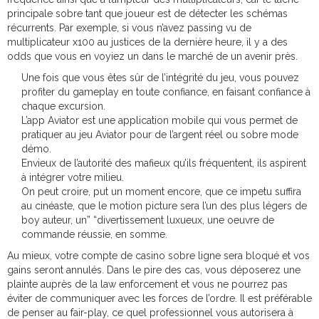
principale sobre tant que joueur est de détecter les schémas
récurrents. Par exemple, si vous n’avez passing vu de
multiplicateur x100 au justices de la dernière heure, il y a des
odds que vous en voyiez un dans le marché de un avenir près.
Une fois que vous êtes sûr de l’intégrité du jeu, vous pouvez
profiter du gameplay en toute confiance, en faisant confiance à
chaque excursion.
L’app Aviator est une application mobile qui vous permet de
pratiquer au jeu Aviator pour de l’argent réel ou sobre mode
démo.
Envieux de l’autorité des mafieux qu’ils fréquentent, ils aspirent
à intégrer votre milieu.
On peut croire, put un moment encore, que ce impetu suffira
au cinéaste, que le motion picture sera l’un des plus légers de
boy auteur, un” “divertissement luxueux, une oeuvre de
commande réussie, en somme.
Au mieux, votre compte de casino sobre ligne sera bloqué et vos
gains seront annulés. Dans le pire des cas, vous déposerez une
plainte auprès de la law enforcement et vous ne pourrez pas
éviter de communiquer avec les forces de l’ordre. Il est préférable
de penser au fair-play, ce quel professionnel vous autorisera à