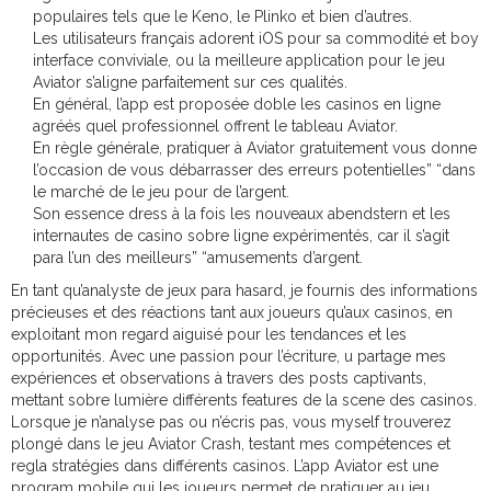
populaires tels que le Keno, le Plinko et bien d’autres.
Les utilisateurs français adorent iOS pour sa commodité et boy
interface conviviale, ou la meilleure application pour le jeu
Aviator s’aligne parfaitement sur ces qualités.
En général, l’app est proposée doble les casinos en ligne
agréés quel professionnel offrent le tableau Aviator.
En règle générale, pratiquer à Aviator gratuitement vous donne
l’occasion de vous débarrasser des erreurs potentielles” “dans
le marché de le jeu pour de l’argent.
Son essence dress à la fois les nouveaux abendstern et les
internautes de casino sobre ligne expérimentés, car il s’agit
para l’un des meilleurs” “amusements d’argent.
En tant qu’analyste de jeux para hasard, je fournis des informations
précieuses et des réactions tant aux joueurs qu’aux casinos, en
exploitant mon regard aiguisé pour les tendances et les
opportunités. Avec une passion pour l’écriture, u partage mes
expériences et observations à travers des posts captivants,
mettant sobre lumière différents features de la scene des casinos.
Lorsque je n’analyse pas ou n’écris pas, vous myself trouverez
plongé dans le jeu Aviator Crash, testant mes compétences et
regla stratégies dans différents casinos. L’app Aviator est une
program mobile qui les joueurs permet de pratiquer au jeu