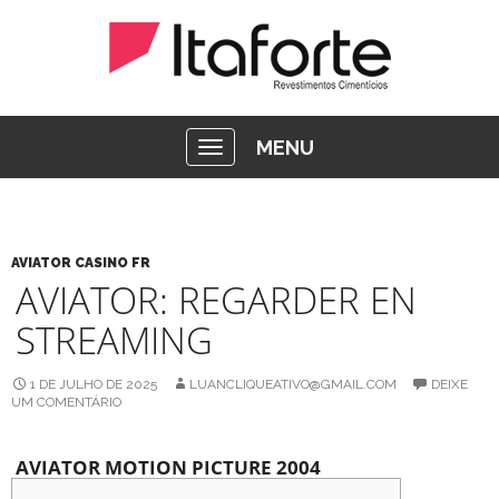
MENU
AVIATOR CASINO FR
AVIATOR: REGARDER EN
STREAMING
1 DE JULHO DE 2025
LUANCLIQUEATIVO@GMAIL.COM
DEIXE
UM COMENTÁRIO
AVIATOR MOTION PICTURE 2004