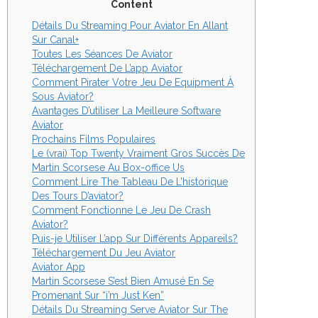
Content
Détails Du Streaming Pour Aviator En Allant
Sur Canal+
Toutes Les Séances De Aviator
Téléchargement De L’app Aviator
Comment Pirater Votre Jeu De Equipment À
Sous Aviator?
Avantages D’utiliser La Meilleure Software
Aviator
Prochains Films Populaires
Le (vrai) Top Twenty Vraiment Gros Succès De
Martin Scorsese Au Box-office Us
Comment Lire The Tableau De L’historique
Des Tours D’aviator?
Comment Fonctionne Le Jeu De Crash
Aviator?
Puis-je Utiliser L’app Sur Différents Appareils?
Téléchargement Du Jeu Aviator
Aviator App
Martin Scorsese S’est Bien Amusé En Se
Promenant Sur “i’m Just Ken”
Détails Du Streaming Serve Aviator Sur The