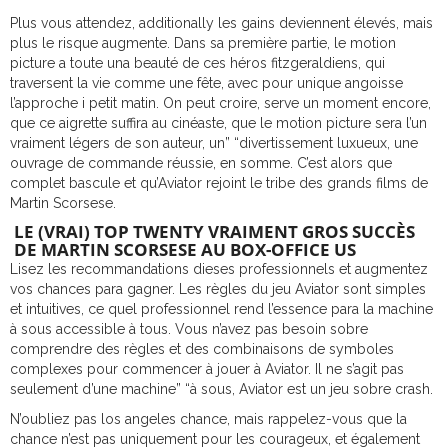
Plus vous attendez, additionally les gains deviennent élevés, mais
plus le risque augmente. Dans sa première partie, le motion
picture a toute una beauté de ces héros fitzgeraldiens, qui
traversent la vie comme une fête, avec pour unique angoisse
l’approche i petit matin. On peut croire, serve un moment encore,
que ce aigrette suffira au cinéaste, que le motion picture sera l’un
vraiment légers de son auteur, un” “divertissement luxueux, une
ouvrage de commande réussie, en somme. C’est alors que
complet bascule et qu’Aviator rejoint le tribe des grands films de
Martin Scorsese.
LE (VRAI) TOP TWENTY VRAIMENT GROS SUCCÈS
DE MARTIN SCORSESE AU BOX-OFFICE US
Lisez les recommandations dieses professionnels et augmentez
vos chances para gagner. Les règles du jeu Aviator sont simples
et intuitives, ce quel professionnel rend l’essence para la machine
à sous accessible à tous. Vous n’avez pas besoin sobre
comprendre des règles et des combinaisons de symboles
complexes pour commencer à jouer à Aviator. Il ne s’agit pas
seulement d’une machine” “à sous, Aviator est un jeu sobre crash.
N’oubliez pas los angeles chance, mais rappelez-vous que la
chance n’est pas uniquement pour les courageux, et également