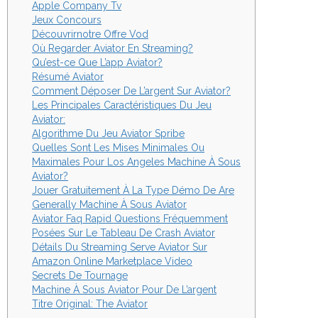
Apple Company Tv
Jeux Concours
Découvrirnotre Offre Vod
Où Regarder Aviator En Streaming?
Qu’est-ce Que L’app Aviator?
Résumé Aviator
Comment Déposer De L’argent Sur Aviator?
Les Principales Caractéristiques Du Jeu
Aviator:
Algorithme Du Jeu Aviator Spribe
Quelles Sont Les Mises Minimales Ou
Maximales Pour Los Angeles Machine À Sous
Aviator?
Jouer Gratuitement À La Type Démo De Are
Generally Machine À Sous Aviator
Aviator Faq Rapid Questions Fréquemment
Posées Sur Le Tableau De Crash Aviator
Détails Du Streaming Serve Aviator Sur
Amazon Online Marketplace Video
Secrets De Tournage
Machine À Sous Aviator Pour De L’argent
Titre Original: The Aviator