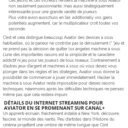
Ces jetons et ces tricheurs rendent la machine à sous Aviator
non seulement passionnante, mais aussi stratégiquement
intéressante pour une grande variété de joueurs.
Plus votre avion ausschuss en l’air, additionally vos gains
potentiels augmentent, car le multiplicateur croît toutes vos
seconde.
C’est et cela distingue beaucoup Aviator des devices à sous
habituelles, où le parieur ne contrôle pas le déroulement i” “jeu et
ne prend pas la décision de quitter los angeles machine à sous.
L’une des importantes raisons est la simplicité et le caractère
addictif ni jeu pour les joueurs de tous niveaux. Contrairement à
d’autres jeux d’argent et machines à sous où vous devez vous
plonger dans les règles et les stratégies, Aviator vous donne la
possibilité de commencer à jouer immédiatement. Hacker la
machine à sous Aviator reste impossible pour dieses raisons
techniques, néanmoins après les difficultés techniques ne pensez
même pas que cela restera impuni.
DÉTAILS DU INTERNET STREAMING POUR
AVIATOR EN SE PROMENANT SUR CANAL+
Un apprenti écrivain, fraîchement installé à New York, découvre,
fasciné, le monde des nantis. Peu d’artistes dans l’Histoire du
cinéma projettent une ombre de même longue que Clint