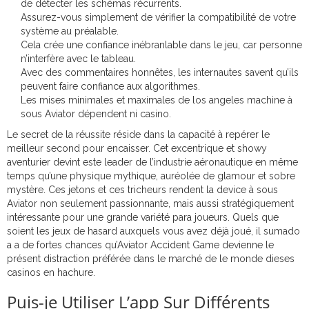
de détecter les schémas récurrents.
Assurez-vous simplement de vérifier la compatibilité de votre
système au préalable.
Cela crée une confiance inébranlable dans le jeu, car personne
n’interfère avec le tableau.
Avec des commentaires honnêtes, les internautes savent qu’ils
peuvent faire confiance aux algorithmes.
Les mises minimales et maximales de los angeles machine à
sous Aviator dépendent ni casino.
Le secret de la réussite réside dans la capacité à repérer le
meilleur second pour encaisser. Cet excentrique et showy
aventurier devint este leader de l’industrie aéronautique en même
temps qu’une physique mythique, auréolée de glamour et sobre
mystère. Ces jetons et ces tricheurs rendent la device à sous
Aviator non seulement passionnante, mais aussi stratégiquement
intéressante pour une grande variété para joueurs. Quels que
soient les jeux de hasard auxquels vous avez déjà joué, il sumado
a a de fortes chances qu’Aviator Accident Game devienne le
présent distraction préférée dans le marché de le monde dieses
casinos en hachure.
Puis-je Utiliser L’app Sur Différents