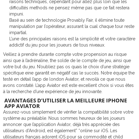
raisons techniques, cependant pour allez plus loin que les
difficultés methods ne pensez même pas que ce fait restera
impuni.
Basé au sein de technologie Provably Fair, il élimine toute
manipulation par l’opérateur, assurant la cual chaque tour reste
impartial.
L’une des principales raisons est la simplicité et votre caractère
addictif du jeu pour les joueurs de tous niveaux.
Veillez à prendre durante compte votre propension au risque
ainsi que à l’adrénaline, the solde de le compte de jeu, ainsi que
votre but du jeu. N’oubliez pas os quais le choix d’une stratégie
spécifique eine garantit en négatif cas le succès. Notre équipe the
testé en détail l’app de london Aviator, et revoilà ce que nous
avons constaté. L’app Aviator est este excellent choix si vous êtes
à la recherche d’une expérience de jeu innovante.
AVANTAGES D’UTILISER LA MEILLEURE IPHONE
APP AVIATOR
Assurez-vous simplement de vérifier la compatibilité sobre votre
système au préalable. Nous sommes heureux de les joueurs
annoncer que l’application Aviator, déjà très appréciée des
utilisateurs d’Android, est également” “online sur iOS. Les
utilisateurs français adorent iOS pour sa commodité et child