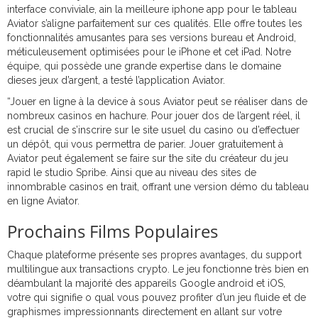
interface conviviale, ain la meilleure iphone app pour le tableau
Aviator s’aligne parfaitement sur ces qualités. Elle offre toutes les
fonctionnalités amusantes para ses versions bureau et Android,
méticuleusement optimisées pour le iPhone et cet iPad. Notre
équipe, qui possède une grande expertise dans le domaine
dieses jeux d’argent, a testé l’application Aviator.
“Jouer en ligne à la device à sous Aviator peut se réaliser dans de
nombreux casinos en hachure. Pour jouer dos de l’argent réel, il
est crucial de s’inscrire sur le site usuel du casino ou d’effectuer
un dépôt, qui vous permettra de parier. Jouer gratuitement à
Aviator peut également se faire sur the site du créateur du jeu
rapid le studio Spribe. Ainsi que au niveau des sites de
innombrable casinos en trait, offrant une version démo du tableau
en ligne Aviator.
Prochains Films Populaires
Chaque plateforme présente ses propres avantages, du support
multilingue aux transactions crypto. Le jeu fonctionne très bien en
déambulant la majorité des appareils Google android et iOS,
votre qui signifie o qual vous pouvez profiter d’un jeu fluide et de
graphismes impressionnants directement en allant sur votre