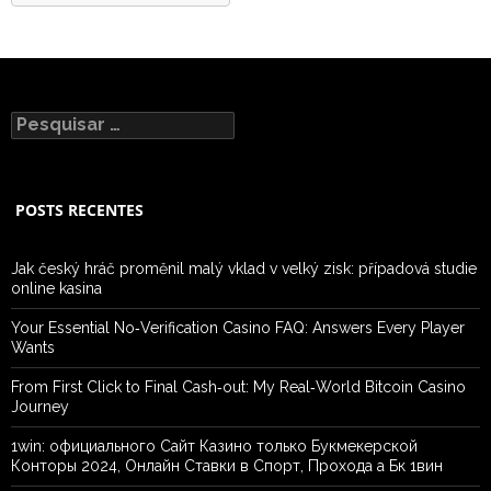
Pesquisar
por:
POSTS RECENTES
Jak český hráč proměnil malý vklad v velký zisk: případová studie
online kasina
Your Essential No‑Verification Casino FAQ: Answers Every Player
Wants
From First Click to Final Cash‑out: My Real‑World Bitcoin Casino
Journey
1win: официального Сайт Казино только Букмекерской
Конторы 2024, Онлайн Ставки в Спорт, Прохода а Бк 1вин