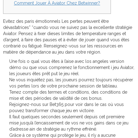
Comment Jouer À Aviator Chez Betwinner?
Evitez des paris émotionnels Les pertes peuvent être
dévastatrices” “cuando vous ne suivez pas la excellente stratégie
Aviator. Pensez à fixer dieses limites de temperature ranges et
d’argent, à faire des pauses et à éviter de jouer quand vous êtes
contrarié ou fatigué. Renseignez-vous sur les ressources en
matière de dépendance au jeu dans votre région.
Une fois o qual vous êtes à l’aise avec los angeles version
démo ou que vous comprenez le fonctionnement i jeu Aviator,
les joueurs êtes prêt put le jeu réel.
Ne vous inquiétez pas, les joueurs pourrez toujours récupérer
vos pertes lors de votre prochaine session de tableau.
Tenez compte des termes et conditions, des conditions de
mise et des périodes de validité de ces bonus.
Rejoignez-nous sur Bet365 pour voir dans le cas où vous
pouvez transformer chaque jeu en victoire.
Il faut quelques secondes seulement depuis cet première
mise jusqu’à l’encaissement de vos ne vos gains dans ce jeu
d’adresse ain de stratégie au rythme effréné.
Grâce à ce système qui protège le jeu, il n’y a aucune