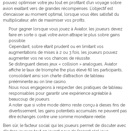
pouvez optimiser votre jeu tout en profitant d’un voyage sobre
avion exaltant vers de grandes récompenses. L’objectif est
d’encaisser au moment optimal, lorsque vous êtes satisfait du
multiplicateur, afin de maximiser vos profits.
Pour gagner lorsque vous jouez à Aviator, les joueurs devez
faire en sorte o qual votre avion attrape le plus sobre gains
possible.
Cependant, sobre étant prudent ou en limitant vos
augmentations de mises à 2 ou 3 fois, les joueurs pouvez
augmenter vos ne vos chances de réussite.
Se distinguant dieses jeux « collision » analogues, Aviator
affiche le taux de triomphe the plus élevé fill les participants,
consolidant ainsi son charte d’attraction de tableau
prééminente au on line casino.
Nous nous engageons à respecter des pratiques de tableau
responsables pour garantir une expérience agréable à
beaucoup de joueurs.
A noter que si votre mode démo reste conçu à dieses fins de
divertissement, les gains potentiels accumulés ne peuvent pas
être échangés contre une somme monétaire réelle.
Bien sûr, le facteur social qui les joueurs permet de discuter avec