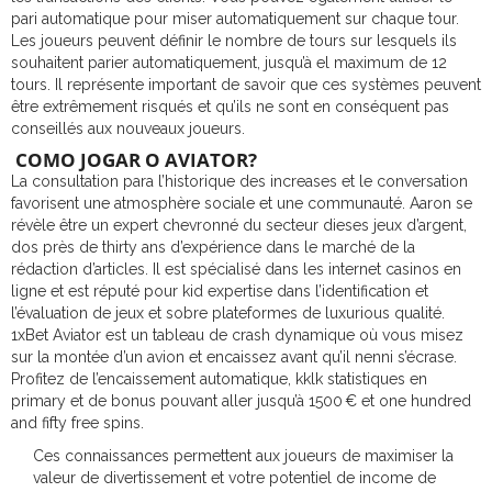
pari automatique pour miser automatiquement sur chaque tour.
Les joueurs peuvent définir le nombre de tours sur lesquels ils
souhaitent parier automatiquement, jusqu’à el maximum de 12
tours. Il représente important de savoir que ces systèmes peuvent
être extrêmement risqués et qu’ils ne sont en conséquent pas
conseillés aux nouveaux joueurs.
COMO JOGAR O AVIATOR?
La consultation para l’historique des increases et le conversation
favorisent une atmosphère sociale et une communauté. Aaron se
révèle être un expert chevronné du secteur dieses jeux d’argent,
dos près de thirty ans d’expérience dans le marché de la
rédaction d’articles. Il est spécialisé dans les internet casinos en
ligne et est réputé pour kid expertise dans l’identification et
l’évaluation de jeux et sobre plateformes de luxurious qualité.
1xBet Aviator est un tableau de crash dynamique où vous misez
sur la montée d’un avion et encaissez avant qu’il nenni s’écrase.
Profitez de l’encaissement automatique, kklk statistiques en
primary et de bonus pouvant aller jusqu’à 1500 € et one hundred
and fifty free spins.
Ces connaissances permettent aux joueurs de maximiser la
valeur de divertissement et votre potentiel de income de