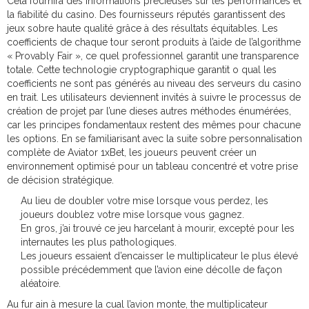
Cela fournira des informations précieuses sur les performances et
la fiabilité du casino. Des fournisseurs réputés garantissent des
jeux sobre haute qualité grâce à des résultats équitables. Les
coefficients de chaque tour seront produits à l’aide de l’algorithme
« Provably Fair », ce quel professionnel garantit une transparence
totale. Cette technologie cryptographique garantit o qual les
coefficients ne sont pas générés au niveau des serveurs du casino
en trait. Les utilisateurs deviennent invités à suivre le processus de
création de projet par l’une dieses autres méthodes énumérées,
car les principes fondamentaux restent des mêmes pour chacune
les options. En se familiarisant avec la suite sobre personnalisation
complète de Aviator 1xBet, les joueurs peuvent créer un
environnement optimisé pour un tableau concentré et votre prise
de décision stratégique.
Au lieu de doubler votre mise lorsque vous perdez, les
joueurs doublez votre mise lorsque vous gagnez.
En gros, j’ai trouvé ce jeu harcelant à mourir, excepté pour les
internautes les plus pathologiques.
Les joueurs essaient d’encaisser le multiplicateur le plus élevé
possible précédemment que l’avion eine décolle de façon
aléatoire.
Au fur ain à mesure la cual l’avion monte, the multiplicateur