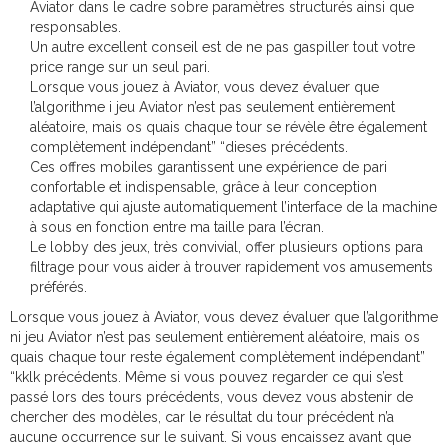
Aviator dans le cadre sobre paramètres structurés ainsi que
responsables.
Un autre excellent conseil est de ne pas gaspiller tout votre
price range sur un seul pari.
Lorsque vous jouez à Aviator, vous devez évaluer que
l’algorithme i jeu Aviator n’est pas seulement entièrement
aléatoire, mais os quais chaque tour se révèle être également
complètement indépendant” “dieses précédents.
Ces offres mobiles garantissent une expérience de pari
confortable et indispensable, grâce à leur conception
adaptative qui ajuste automatiquement l’interface de la machine
à sous en fonction entre ma taille para l’écran.
Le lobby des jeux, très convivial, offer plusieurs options para
filtrage pour vous aider à trouver rapidement vos amusements
préférés.
Lorsque vous jouez à Aviator, vous devez évaluer que l’algorithme
ni jeu Aviator n’est pas seulement entièrement aléatoire, mais os
quais chaque tour reste également complètement indépendant”
“kklk précédents. Même si vous pouvez regarder ce qui s’est
passé lors des tours précédents, vous devez vous abstenir de
chercher des modèles, car le résultat du tour précédent n’a
aucune occurrence sur le suivant. Si vous encaissez avant que