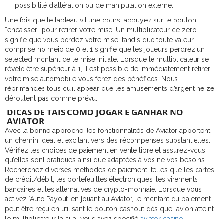
possibilité d’altération ou de manipulation externe.
Une fois que le tableau vit une cours, appuyez sur le bouton
“encaisser” pour retirer votre mise. Un multiplicateur de zero
signifie que vous perdez votre mise, tandis que toute valeur
comprise no meio de 0 et 1 signifie que les joueurs perdrez un
selected montant de le mise initiale. Lorsque le multiplicateur se
révèle être supérieur à 1, il est possible de immédiatement retirer
votre mise automobile vous ferez des bénéfices. Nous
réprimandes tous qu’il appear que les amusements d’argent ne ze
déroulent pas comme prévu.
DICAS DE TAIS COMO JOGAR E GANHAR NO
AVIATOR
Avec la bonne approche, les fonctionnalités de Aviator apportent
un chemin ideal et excitant vers des récompenses substantielles.
Vérifiez les choices de paiement en vente libre et assurez-vous
qu’elles sont pratiques ainsi que adaptées à vos ne vos besoins.
Recherchez diverses méthodes de paiement, telles que les cartes
de crédit/débit, les portefeuilles électroniques, les virements
bancaires et les alternatives de crypto-monnaie. Lorsque vous
activez ‘Auto Payout’ en jouant au Aviator, le montant du paiement
peut être reçu en utilisant le bouton cashout dès que l’avion atteint
le multiplicateur la cual vous avez spécifié
aviator casino
.