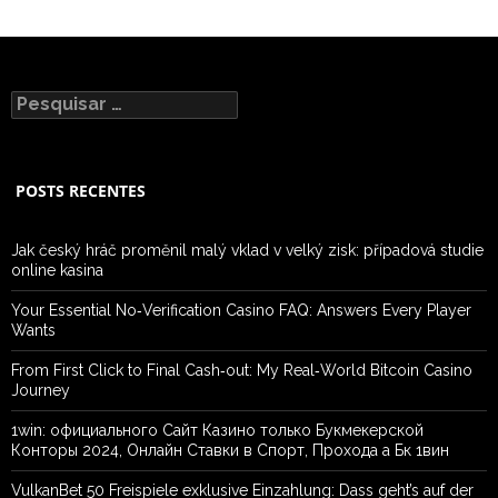
Pesquisar
por:
POSTS RECENTES
Jak český hráč proměnil malý vklad v velký zisk: případová studie
online kasina
Your Essential No‑Verification Casino FAQ: Answers Every Player
Wants
From First Click to Final Cash‑out: My Real‑World Bitcoin Casino
Journey
1win: официального Сайт Казино только Букмекерской
Конторы 2024, Онлайн Ставки в Спорт, Прохода а Бк 1вин
VulkanBet 50 Freispiele exklusive Einzahlung: Dass geht’s auf der