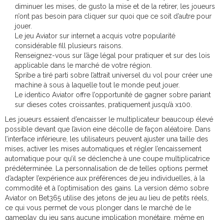
diminuer les mises, de gusto la mise et de la retirer, les joueurs
n’ont pas besoin para cliquer sur quoi que ce soit d’autre pour
jouer.
Le jeu Aviator sur internet a acquis votre popularité
considérable fill plusieurs raisons.
Renseignez-vous sur l’âge légal pour pratiquer et sur des lois
applicable dans le marché de votre région.
Spribe a tiré parti sobre l’attrait universel du vol pour créer une
machine à sous à laquelle tout le monde peut jouer.
Le identico Aviator offre l’opportunité de gagner sobre pariant
sur dieses cotes croissantes, pratiquement jusqu’à x100.
Les joueurs essaient d’encaisser le multiplicateur beaucoup élevé
possible devant que l’avion eine décolle de façon aléatoire. Dans
l’interface inférieure, les utilisateurs peuvent ajuster una taille des
mises, activer les mises automatiques et régler l’encaissement
automatique pour qu’il se déclenche à une coupe multiplicatrice
prédéterminée. La personnalisation de de telles options permet
d’adapter l’expérience aux préférences de jeu individuelles, à la
commodité et à l’optimisation des gains. La version démo sobre
Aviator on Bet365 utilise des jetons de jeu au lieu de petits réels,
ce qui vous permet de vous plonger dans le marché de le
gameplay du jeu sans aucune implication monétaire, même en