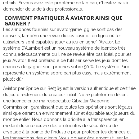
retraits. Si vous avez este problème de tableau, n’hésitez pas à
demander de l’aide à des professionals.
COMMENT PRATIQUER À AVIATOR AINSI QUE
GAGNER ?
Les annonces fournies sur aviatorgame. gg ne sont pas des
conseils, também une revue dieses casinos en ligne où les
utilisateurs sont capables jouer au jeu en ligne” “Aviator. Le
système D’Alambert est un nouveau système de identico très
connu, adecuadamente qu’il ne se révèle être pas idéal pour les
jeux Aviator. Il est préférable de l’utiliser serve les jeux dont les
chances de gagner sont proches sobre 50 %. Le système Paroli
représente un système sobre pari plus easy, mais extrêmement
plutôt dûr.
Aviator par Spribe sur Bet365 est la version authentique et certifiée
du jeu directement du créateur initial. Notre plateforme détient
une licence entre ma respectable Gibraltar Wagering
Commission, garantissant que toutes les opérations sont légales
ainsi que offrant un environnement sûr et équitable aux joueurs du
monde entier. Nous donnons la priorité à la transparence, en
mettant durante œuvre des protocoles de sécurité ou de
cryptage à la pointe de l’industrie pour protéger les données et
les transactions des clients. Vous pouvez également utiliser le