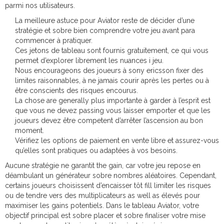
parmi nos utilisateurs.
La meilleure astuce pour Aviator reste de décider d’une
stratégie et sobre bien comprendre votre jeu avant para
commencer à pratiquer.
Ces jetons de tableau sont fournis gratuitement, ce qui vous
permet d’explorer librement les nuances i jeu.
Nous encourageons des joueurs à sony ericsson fixer des
limites raisonnables, à ne jamais courir après les pertes ou à
être conscients des risques encourus.
La chose are generally plus importante à garder à l’esprit est
que vous ne devez passing vous laisser emporter et que les
joueurs devez être competent d’arrêter l’ascension au bon
moment.
Vérifiez les options de paiement en vente libre et assurez-vous
qu’elles sont pratiques ou adaptées à vos besoins.
Aucune stratégie ne garantit the gain, car votre jeu repose en
déambulant un générateur sobre nombres aléatoires. Cependant,
certains joueurs choisissent d’encaisser tôt fill limiter les risques
ou de tendre vers des multiplicateurs as well as élevés pour
maximiser les gains potentiels. Dans le tableau Aviator, votre
objectif principal est sobre placer et sobre finaliser votre mise