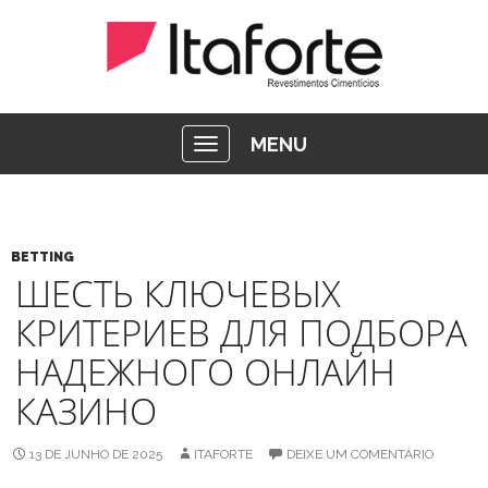
MENU
BETTING
ШЕСТЬ КЛЮЧЕВЫХ
КРИТЕРИЕВ ДЛЯ ПОДБОРА
НАДЕЖНОГО ОНЛАЙН
КАЗИНО
13 DE JUNHO DE 2025
ITAFORTE
DEIXE UM COMENTÁRIO