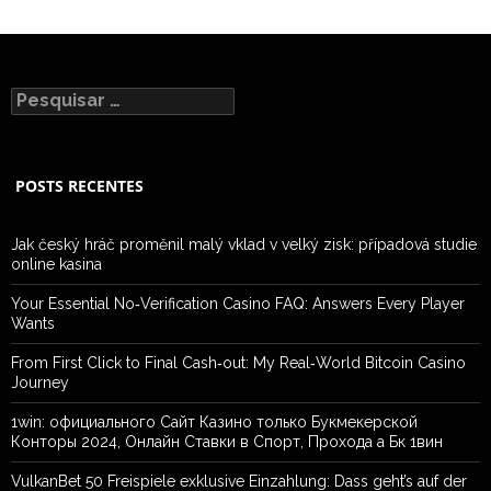
Pesquisar
por:
POSTS RECENTES
Jak český hráč proměnil malý vklad v velký zisk: případová studie
online kasina
Your Essential No‑Verification Casino FAQ: Answers Every Player
Wants
From First Click to Final Cash‑out: My Real‑World Bitcoin Casino
Journey
1win: официального Сайт Казино только Букмекерской
Конторы 2024, Онлайн Ставки в Спорт, Прохода а Бк 1вин
VulkanBet 50 Freispiele exklusive Einzahlung: Dass geht’s auf der