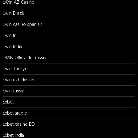
1Win AZ Casino
1win Brazil
1win casino spanish
1win fr
1win India
1WIN Official In Russia
1win Turkiye
1win uzbekistan
1winRussia
1xbet
1xbet arabic
1xbet casino BD
1xbet india