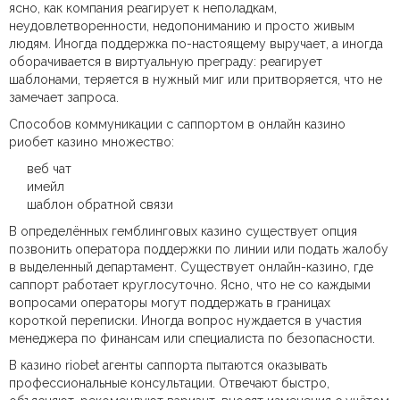
ясно, как компания реагирует к неполадкам,
неудовлетворенности, недопониманию и просто живым
людям. Иногда поддержка по-настоящему выручает, а иногда
оборачивается в виртуальную преграду: реагирует
шаблонами, теряется в нужный миг или притворяется, что не
замечает запроса.
Способов коммуникации с саппортом в онлайн казино
риобет казино множество:
веб чат
имейл
шаблон обратной связи
В определённых гемблинговых казино существует опция
позвонить оператора поддержки по линии или подать жалобу
в выделенный департамент. Существует онлайн-казино, где
саппорт работает круглосуточно. Ясно, что не со каждыми
вопросами операторы могут поддержать в границах
короткой переписки. Иногда вопрос нуждается в участия
менеджера по финансам или специалиста по безопасности.
В казино riobet агенты саппорта пытаются оказывать
профессиональные консультации. Отвечают быстро,