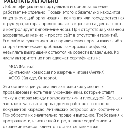
РАБОТАТЬ ЛЕГАЛЬНО
Любое официальное виртуальное игорное заведение
работает не отдельно. Позади этого обязательно находится
лицензирующий организация – компания или государственная
структура, которая предоставляет лицензию на деятельность
и контролирует выполнение норм. При отсутствии указанной
аккредитации казино – просто сайт в отсутствии гарантий.
Его работа существует вне юридических норм, и какие-либо
споры (технические проблемы, заморозка профилей,
невыплата выигрышей) остаются на совести владельцев. Ко
числу авторитетных принадлежат сертификаты из:
MGA (Мальта);
Британская комиссия по азартным играм (Англия);
AGCO (Канаде, Онтарио).
Эти организации устанавливают жесткие условия к
провайдерам и есть теми учреждениями, которые ставят
точку в спорах между пользователями и площадкой. Большая
часть виртуальных игорных домов работает на основе
документов Кюрасао, Антильских островов или Коста-Рика.
Приобрести их значительно проще и выгоднее. Требования к
прозрачности, взвешенной игре, а также содействию и
охране интересов клиентов остаются такими же