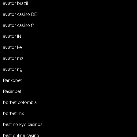
aviator brazil
aviator casino DE
aviator casino fr
aviator IN
aviator ke
aviator mz
aviator ng
Bankobet
Basaribet
bbrbet colombia
bbrbet mx
best no kyc casinos
best online casino