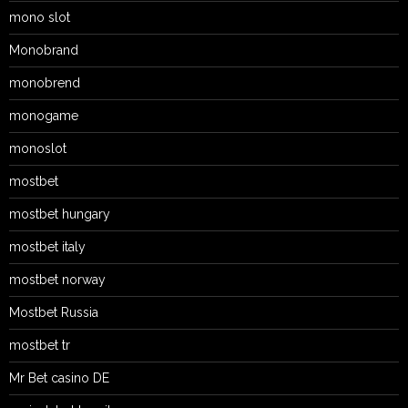
mono slot
Monobrand
monobrend
monogame
monoslot
mostbet
mostbet hungary
mostbet italy
mostbet norway
Mostbet Russia
mostbet tr
Mr Bet casino DE