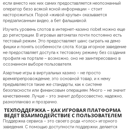
если вместо них них самих предоставляется неопознанный
оператор безо всякой ясной информации – стоит
насторожиться. Порой «живой крупье» оказывается
предзаписанным видео, а бет фальшивкой.
Изучить уровень слотов в интернет-казино riobet можно еще
до регистрации. В игровых автоматах почти постоянно есть
тестовый режим. Это предоставляет шанс сыграть на демо
фишки и понять особенности слота. Когда игорное заведение
не предоставляет доступа к тестовому режиму без создания
профиля на портале – возможно, оно не заинтересовано в
осознанном выборе пользователя.
Азартные игры в виртуальных казино – не просто
времяпрепровождение, это основной товар, и к нему
предъявляются такие же стандарты, как к системе
безопасности или финансовым операциям. Много – не значит
качественнее. Лучше – это значит добросовестно, надежно,
разнопланово и прозрачно.
ТЕХПОДДЕРЖКА – КАК ИГРОВАЯ ПЛАТФОРМА
ВЕДЕТ ВЗАИМОДЕЙСТВИЕ С ПОЛЬЗОВАТЕЛЕМ
Поддержка сервиса – это своего рода «голос» игорного
заведения. С помощью доступности поддержки, делается