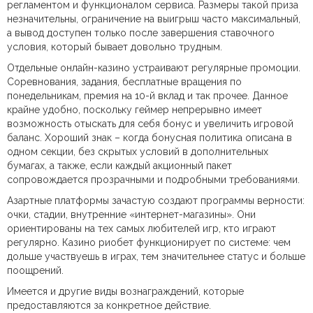
регламентом и функционалом сервиса. Размеры такой приза
незначительны, ограничение на выигрыш часто максимальный,
а вывод доступен только после завершения ставочного
условия, который бывает довольно трудным.
Отдельные онлайн-казино устраивают регулярные промоции.
Соревнования, задания, бесплатные вращения по
понедельникам, премия на 10-й вклад и так прочее. Данное
крайне удобно, поскольку геймер непрерывно имеет
возможность отыскать для себя бонус и увеличить игровой
баланс. Хороший знак – когда бонусная политика описана в
одном секции, без скрытых условий в дополнительных
бумагах, а также, если каждый акционный пакет
сопровождается прозрачными и подробными требованиями.
Азартные платформы зачастую создают программы верности:
очки, стадии, внутренние «интернет-магазины». Они
ориентированы на тех самых любителей игр, кто играют
регулярно. Казино риобет функционирует по системе: чем
дольше участвуешь в играх, тем значительнее статус и больше
поощрений.
Имеется и другие виды вознаграждений, которые
предоставляются за конкретное действие.