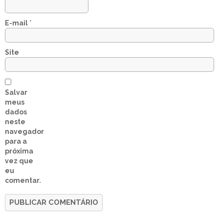
E-mail
*
Site
Salvar
meus
dados
neste
navegador
para a
próxima
vez que
eu
comentar.