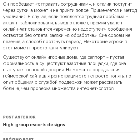
Он пообещает «отправить сотрудникам», и отклик поступит
через сутки, а может и не прийти вовсе. Применяется и метод
умолчания. В случае, если появляется трудная проблема –
аккаунт заблокировали, вывод отложен, премия удален –
онлайн-чат становится «временно недоступен», сообщения
остаются без ответа, заявки «в обработке». Сие совсем не
везение, а способ протянуть период. Некоторые игроки в
этот момент просто капитулируют.
Существуют онлайн игорные дома, где саппорт – пустая
формальность, а существуют азартные площадки, где она
выступает основой доверия. На моменте определения
геймерской сайта для регистрации это непросто понять, но
опыт общения с службой поддержки может рассказать
больше, чем проверка множества интернет-слотов.
NAVEGAÇÃO
DO
POST ANTERIOR
POST
High-group escorts designs
PRÓXIMO POST