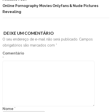
Online Pornography Movies Onlyfans & Nude Pictures
Revealing
DEIXE UM COMENTÁRIO
O seu endereço de e-mail não será publicado.
Campos
obrigatórios são marcados com
*
Comentário
*
Nome
*