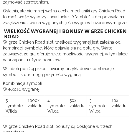
zajmować sterowaniem.
Ostatnia, ale nie mniej ważna cecha mechaniki gry Chicken Road
to możliwość wykorzystania funkcji “Gamble”, która pozwala na
zwiększenie swoich wygranych, jeśli wygra w hazardowym grze.
WIELKOŚĆ WYGRANEJ I BONUSY W GRZE CHICKEN
ROAD
W grze Chicken Road slot, wielkość wygranej jest zależna od
kombinacji symbole, które pojawią się na polu gry. Warto
zauważyć, że gra oferuje wiele możliwości wygranej, w tym także
w przypadku użycia bonusów.
W tabeli poniżej przedstawiamy przykładowe kombinacje
symboli, które mogą przynieść wygraną:
Kombinacja symboli
Wielkość wygranej
5
1000x
4
50x
3
10x
symbole
zakładu
symbole
zakładu
symbole
zakładu
Wilda
Wilda
Wilda
W grze Chicken Road slot, bonusy są dostępne w trzech