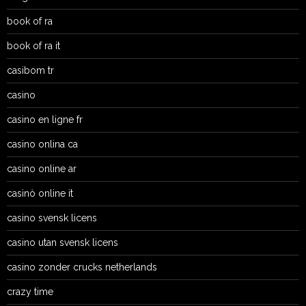
book of ra
book of ra it
casibom tr
casino
casino en ligne fr
casino onlina ca
casino online ar
casinò online it
casino svensk licens
casino utan svensk licens
casino zonder crucks netherlands
crazy time