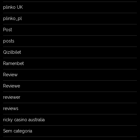
plinko UK
plinko_pl
Post
posts
Qizilbilet
Ramenbet
Review
Reviewe
reviewer
reviews
ricky casino australia
Sem categoria