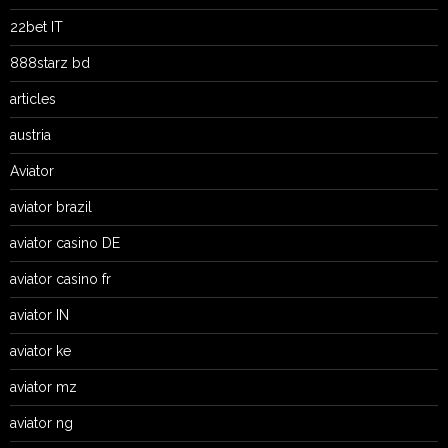
22bet IT
888starz bd
articles
austria
Aviator
aviator brazil
aviator casino DE
aviator casino fr
aviator IN
aviator ke
aviator mz
aviator ng