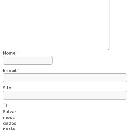
Nome
*
E-mail
*
Site
Salvar
meus
dados
neste