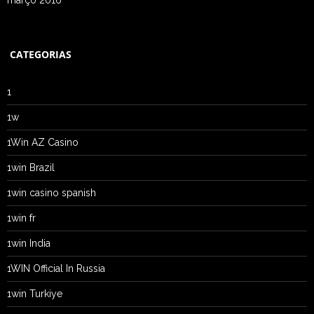
março 2016
CATEGORIAS
1
1w
1Win AZ Casino
1win Brazil
1win casino spanish
1win fr
1win India
1WIN Official In Russia
1win Turkiye