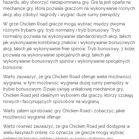
hazardu, aby stworzyć niezapomnianą grę. Gra ta jest oparta na
mechanice gry, która pozwala graczom na wykonywanie różnych
akcji, aby zdobyć nagrody i wygrać duże sumy pieniędzy.
W grze Chicken Road gracze mogą wybrać między dwoma
różnymi trybami gry: tryb normalny i tryb bonusowy. Tryb
normalny pozwala na wykonywanie standardowych akcji, takich
jak wykonywanie kombinacji znaków i wykonywanie bonusowych
akcji, takich jak wykonywanie free spinów. Tryb bonusowy, z kolei,
pozwala na wykonywanie specjalnych akcji, takich jak
wykonywanie bonusowych spinów i wykonywanie specjalnych
bonusów.
Warto zauważyć, że gra Chicken Road oferuje wiele możliwości
wygrania, w tym możliwość wygrania dużej sumy pieniędzy w
trybie bonusowym. Dzięki swojej unikatowej mechanice gry,
Chicken Road jest idealnym wyborem dla graczy, którzy szukają
nowych i fascynujących sposobów na wygraną.
Warto zatem spróbować gry Chicken Road i zobaczyć, jakie
możliwości wygrania oferuje.
Warto również zauważyć, że gra Chicken Road jest dostępna w
wielu kasynach online, co oznacza, że gracze mogą wybrać
najlepsze kasyno online i zagrać w swoją ulubioną grę.