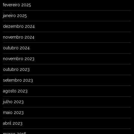
fevereiro 2025
janeiro 2025
dezembro 2024
novembro 2024
outubro 2024
novembro 2023
outubro 2023
setembro 2023
agosto 2023
julho 2023
maio 2023
abril 2023