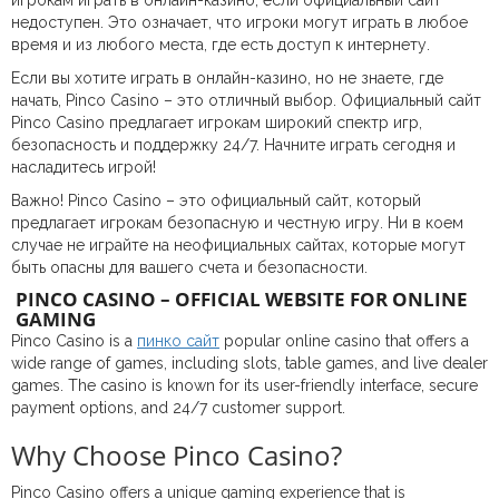
игрокам играть в онлайн-казино, если официальный сайт
недоступен. Это означает, что игроки могут играть в любое
время и из любого места, где есть доступ к интернету.
Если вы хотите играть в онлайн-казино, но не знаете, где
начать, Pinco Casino – это отличный выбор. Официальный сайт
Pinco Casino предлагает игрокам широкий спектр игр,
безопасность и поддержку 24/7. Начните играть сегодня и
насладитесь игрой!
Важно! Pinco Casino – это официальный сайт, который
предлагает игрокам безопасную и честную игру. Ни в коем
случае не играйте на неофициальных сайтах, которые могут
быть опасны для вашего счета и безопасности.
PINCO CASINO – OFFICIAL WEBSITE FOR ONLINE
GAMING
Pinco Casino is a
пинко сайт
popular online casino that offers a
wide range of games, including slots, table games, and live dealer
games. The casino is known for its user-friendly interface, secure
payment options, and 24/7 customer support.
Why Choose Pinco Casino?
Pinco Casino offers a unique gaming experience that is