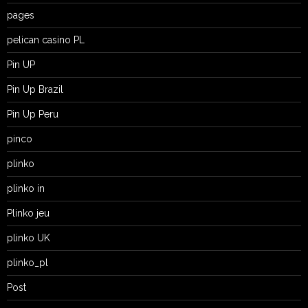
pages
pelican casino PL
Pin UP
Pin Up Brazil
Pin Up Peru
pinco
plinko
plinko in
Plinko jeu
plinko UK
plinko_pl
Post