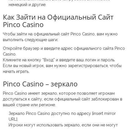
немецкий и другие.
Как Зайти на Официальный Сайт
Pinco Casino
Чтобы зайти на официальный сайт Pinco Casino, вам нужно
выполнить следующие шаги:
Откройте браузер и введите адрес официального сайта Pinco
Casino.
Кликните на кнопку “Вход” и введите ваш логин и пароль.
Если вы новый игрок, вам нужно зарегистрироваться, чтобы
начать играть.
Pinco Casino – зеркало
Pinco Casino имеет зеркало, которое позволяет игрокам
доступаться к сайту, если официальный сайт заблокирован в
вашей стране или регионе.
Зеркало Pinco Casino доступно по адресу [insert mirror
URL].
Игроки могут использовать зеркало, если они не могут