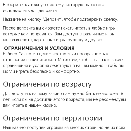
Выберите платежную систему, которую вы хотите
использовать для депозита.
Нажмите на кнопку “Депозит”, чтобы подтвердить сделку.
После депозита вы сможете начать играть в любые игры,
которые вам понравятся. Вам доступны различные игры,
включая слоты, карточные игры, рулетку и другие.
ОГРАНИЧЕНИЯ И УСЛОВИЯ
В Pinco Casino мы ценим честность и прозрачность в
отношении наших игроков. Мы хотим, чтобы вы знали, какие
ограничения и условия действуют в нашем казино, чтобы вы
могли играть безопасно и комфортно.
Ограничения по возрасту
Для доступа к нашему казино вам нужно быть не моложе 18
лет. Если вы не достигли этого возраста, мы не рекомендуем
вам играть в нашем казино.
Ограничения по территории
Наш казино доступен игрокам из многих стран, но не из всех.