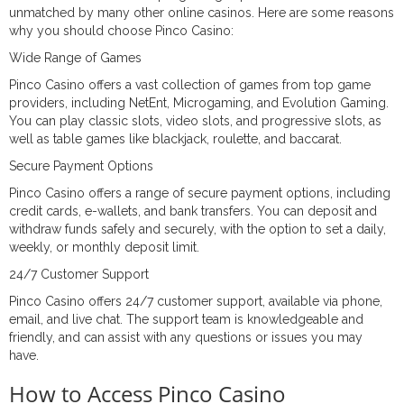
unmatched by many other online casinos. Here are some reasons
why you should choose Pinco Casino:
Wide Range of Games
Pinco Casino offers a vast collection of games from top game
providers, including NetEnt, Microgaming, and Evolution Gaming.
You can play classic slots, video slots, and progressive slots, as
well as table games like blackjack, roulette, and baccarat.
Secure Payment Options
Pinco Casino offers a range of secure payment options, including
credit cards, e-wallets, and bank transfers. You can deposit and
withdraw funds safely and securely, with the option to set a daily,
weekly, or monthly deposit limit.
24/7 Customer Support
Pinco Casino offers 24/7 customer support, available via phone,
email, and live chat. The support team is knowledgeable and
friendly, and can assist with any questions or issues you may
have.
How to Access Pinco Casino