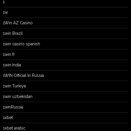
1
1w
1Win AZ Casino
1win Brazil
1win casino spanish
1win fr
1win India
1WIN Official In Russia
1win Turkiye
1win uzbekistan
1winRussia
1xbet
1xbet arabic