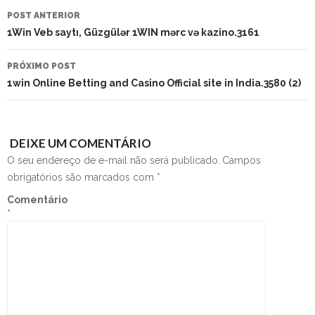
NAVEGAÇÃO
DO
POST ANTERIOR
POST
1Win Veb saytı, Güzgülər 1WIN mərc və kazino.3161
PRÓXIMO POST
1win Online Betting and Casino Official site in India.3580 (2)
DEIXE UM COMENTÁRIO
O seu endereço de e-mail não será publicado.
Campos
obrigatórios são marcados com
*
Comentário
*