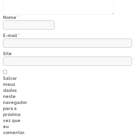
Nome
*
E-mail
*
Site
Salvar
meus
dados
neste
navegador
para a
próxima
vez que
eu
comentar.