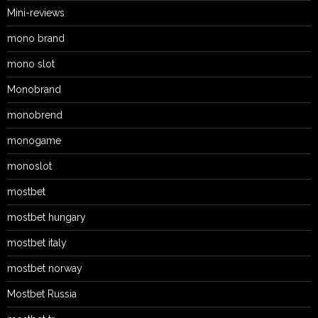
Mini-reviews
mono brand
mono slot
Monobrand
monobrend
monogame
monoslot
mostbet
mostbet hungary
mostbet italy
mostbet norway
Mostbet Russia