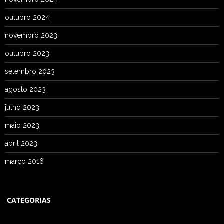
outubro 2024
novembro 2023
outubro 2023
setembro 2023
agosto 2023
julho 2023
maio 2023
abril 2023
março 2016
CATEGORIAS