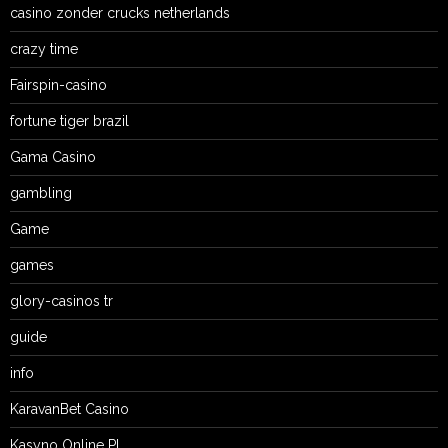
casino zonder crucks netherlands
crazy time
Fairspin-casino
fortune tiger brazil
Gama Casino
gambling
Game
games
glory-casinos tr
guide
info
KaravanBet Casino
Kasyno Online PL