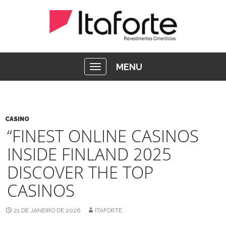
MENU
CASINO
“FINEST ONLINE CASINOS
INSIDE FINLAND 2025
DISCOVER THE TOP
CASINOS
21 DE JANEIRO DE 2026
ITAFORTE