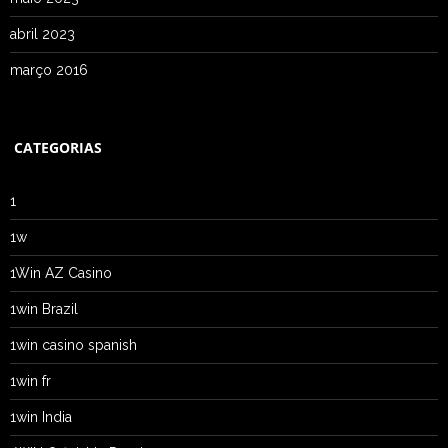
abril 2023
março 2016
CATEGORIAS
1
1w
1Win AZ Casino
1win Brazil
1win casino spanish
1win fr
1win India