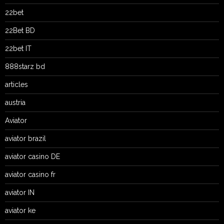
22bet
22Bet BD
22bet IT
888starz bd
articles
austria
Aviator
aviator brazil
aviator casino DE
aviator casino fr
aviator IN
aviator ke