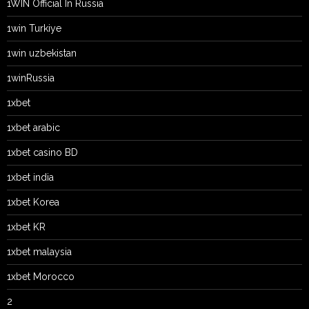
1WIN Official In Russia
1win Turkiye
1win uzbekistan
1winRussia
1xbet
1xbet arabic
1xbet casino BD
1xbet india
1xbet Korea
1xbet KR
1xbet malaysia
1xbet Morocco
2