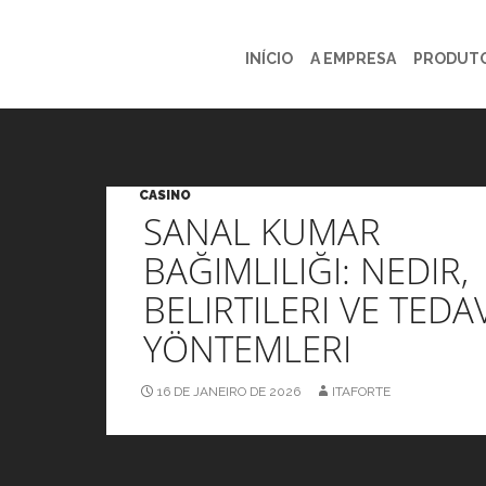
INÍCIO
A EMPRESA
PRODUT
CASINO
SANAL KUMAR
BAĞIMLILIĞI: NEDIR,
BELIRTILERI VE TEDA
YÖNTEMLERI
16 DE JANEIRO DE 2026
ITAFORTE