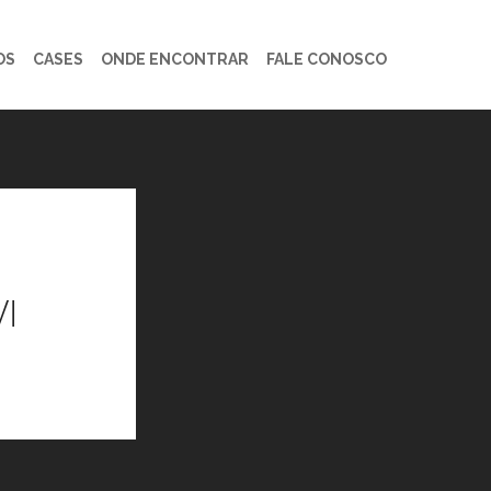
OS
CASES
ONDE ENCONTRAR
FALE CONOSCO
VI