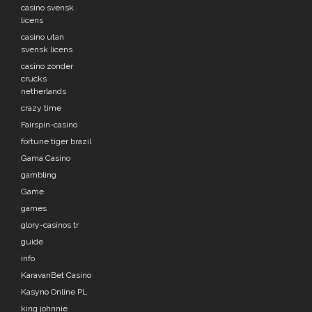
casino svensk
licens
casino utan
svensk licens
casino zonder
crucks
netherlands
crazy time
Fairspin-casino
fortune tiger brazil
Gama Casino
gambling
Game
games
glory-casinos tr
guide
info
KaravanBet Casino
Kasyno Online PL
king johnnie