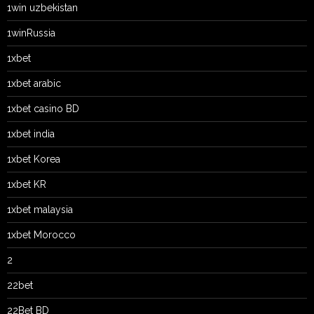
1win uzbekistan
1winRussia
1xbet
1xbet arabic
1xbet casino BD
1xbet india
1xbet Korea
1xbet KR
1xbet malaysia
1xbet Morocco
2
22bet
22Bet BD