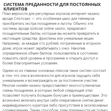
СИСТЕМА ПРЕДАННОСТИ ДЛЯ ПОСТОЯННЫХ
КЛИЕНТОВ
План верности для регулярных игроков интернет-казино,
вроде Cлотозал, — это особенная шанс для геймеров
приобретать экстра поощрения и льготы. Обычно эти
системы, вроде slotozal online casino, предлагают
поощрительные баллы, которые вы можете превратить в
настоящие средства, фриспины или уникальные акции.
Например, за каждые сто рублей, потраченные в игорном
доме, игрок может зарабатывать 1 очко. Накопив
определенное объем баллов, пользователь в состоянии
повысить свой уровень в программе и открыть доступ к
более благоприятным условиям.
Одним из из главных основных плюсов таких систем состоит
в том, что они в возможности для игроков ощущать себя
уникальными и вознаграждать их за постоянное участие.
Многие онлайн-казино предоставляют многоступенчатые
схемы поощрения, в которых любой следующий этап
позволяет получить большим бонусам и преимуществам. Это
возможно включать внутри себя оперативное снятие денег,
индивидуального куратора либо присутствие в эксклюзивных
соревнованиях. Таким способом, план преданности не только