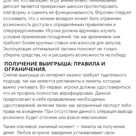
Для тех, кто выбирает игру внимательно, минимальный
депозит является прекрасным шансом протестировать
платформу и оценить её функциональность. Впрочем следует
осознавать, что с низким вкладом может быть ограничен
возможность доступа к определённым привилегиям и
спецпредложениям. Игроки должны вдумчиво изучать
условия применения поощрений, так как временами они
требуют более крупных ставок или взносов для запуска.
Эксплуатация оптимальной тактики поможет не только
сберечь средства, но и расширить возможности на победу.
ПОЛУЧЕНИЕ ВЫИГРЫША: ПРАВИЛА И
ОГРАНИЧЕНИЯ.
Снятие выигрыша из интернет-казино требует тщательного
подхода, так как имеются регламенты и лимиты, которые
важно учитывать. Во-первых, игроки должны удостовериться,
что их профиль полностью верифицирован. Данное
предполагает в себя предъявление необходимых
удостоверений, включая такие, как заграничный паспорт либо
права на вождение. При отсутствии данного операция вывода
возможно будет отложен или вовсе невозможен.
Также ключевой значимый момент — лимиты на получение
денег. Любое игорное заведение устанавливает свои