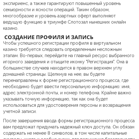
экспириенс, а также гарантируют повышенный уровень
секьюрности и ясности операций. Таким образом,
многообразие и уровень азартных оферт выполняют
ведущую функцию в триумфе Cлотозал нынешних онлайн
казино.
СОЗДАНИЕ ПРОФИЛЯ И ЗАПИСЬ
Чтобы успешного регистрации профиля в виртуальном
казино требуется следовать определенным несложным
этапам. Во-первых, перейдите на главный ресурс выбранного
игорного заведения и отыщите иконку "Регистрация". Она в
большинстве случаев находится в правом верхнем углу
домашней страницы. Щелкнув на нее, вы будете
перенаправлены к форме регистрационного процесса, где
необходимо будет ввести персональную информацию: имя,
адрес электронной почты, и номер телефона. Крайне важно
указывать точную информацию, так как она будет
использоваться для удостоверения персоны и возвращения
учетной записи.
После завершения ввода формы регистрационного процесса
вам предложат придумать надежный ключ доступа. Он обязан
содержать не менее 8 символов, в том числе капитальные