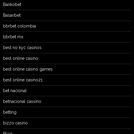
Bankobet
Basaribet
bbrbet colombia
bbrbet mx
best no kyc casinos
best online casino
best online casino games
best online casino21
bet nacional
betnacional cassino
betting
bizzo casino
Blog