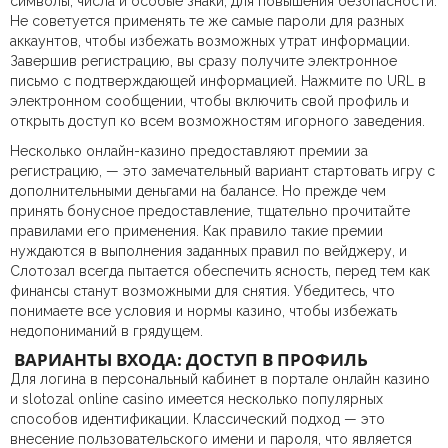
символы, числа и особые знаки, для повышения безопасности.
Не советуется применять те же самые пароли для разных
аккаунтов, чтобы избежать возможных утрат информации.
Завершив регистрацию, вы сразу получите электронное
письмо с подтверждающей информацией. Нажмите по URL в
электронном сообщении, чтобы включить свой профиль и
открыть доступ ко всем возможностям игорного заведения.
Несколько онлайн-казино предоставляют премии за
регистрацию, — это замечательный вариант стартовать игру с
дополнительными деньгами на балансе. Но прежде чем
принять бонусное предоставление, тщательно прочитайте
правилами его применения. Как правило такие премии
нуждаются в выполнения заданных правил по вейджеру, и
Cлотозал всегда пытается обеспечить ясность, перед тем как
финансы станут возможными для снятия. Убедитесь, что
понимаете все условия и нормы казино, чтобы избежать
недопониманий в грядущем.
ВАРИАНТЫ ВХОДА: ДОСТУП В ПРОФИЛЬ
Для логина в персональный кабинет в портале онлайн казино
и slotozal online casino имеется несколько популярных
способов идентификации. Классический подход — это
внесение пользовательского имени и пароля, что является