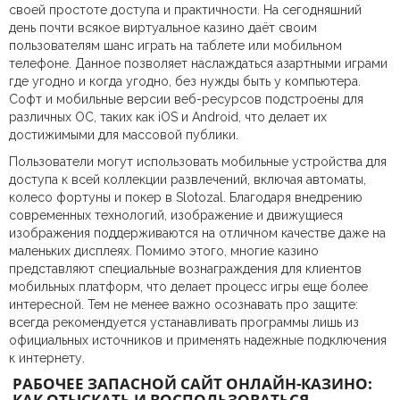
своей простоте доступа и практичности. На сегодняшний
день почти всякое виртуальное казино даёт своим
пользователям шанс играть на таблете или мобильном
телефоне. Данное позволяет наслаждаться азартными играми
где угодно и когда угодно, без нужды быть у компьютера.
Софт и мобильные версии веб-ресурсов подстроены для
различных ОС, таких как iOS и Android, что делает их
достижимыми для массовой публики.
Пользователи могут использовать мобильные устройства для
доступа к всей коллекции развлечений, включая автоматы,
колесо фортуны и покер в Slotozal. Благодаря внедрению
современных технологий, изображение и движущиеся
изображения поддерживаются на отличном качестве даже на
маленьких дисплеях. Помимо этого, многие казино
представляют специальные вознаграждения для клиентов
мобильных платформ, что делает процесс игры еще более
интересной. Тем не менее важно осознавать про защите:
всегда рекомендуется устанавливать программы лишь из
официальных источников и применять надежные подключения
к интернету.
РАБОЧЕЕ ЗАПАСНОЙ САЙТ ОНЛАЙН-КАЗИНО:
КАК ОТЫСКАТЬ И ВОСПОЛЬЗОВАТЬСЯ