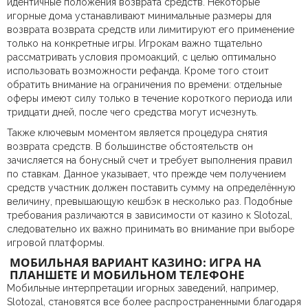
идентичные положения возврата средств. Некоторые
игорные дома устанавливают минимальные размеры для
возврата возврата средств или лимитируют его применение
только на конкретные игры. Игрокам важно тщательно
рассматривать условия промоакций, с целью оптимально
использовать возможности рефанда. Кроме того стоит
обратить внимание на ограничения по времени: отдельные
оферы имеют силу только в течение короткого периода или
тридцати дней, после чего средства могут исчезнуть.
Также ключевым моментом является процедура снятия
возврата средств. В большинстве обстоятельств он
зачисляется на бонусный счет и требует выполнения правил
по ставкам. Данное указывает, что прежде чем получением
средств участник должен поставить сумму на определённую
величину, превышающую кешбэк в несколько раз. Подобные
требования различаются в зависимости от казино к Slotozal,
следовательно их важно принимать во внимание при выборе
игровой платформы.
МОБИЛЬНАЯ ВАРИАНТ КАЗИНО: ИГРА НА
ПЛАНШЕТЕ И МОБИЛЬНОМ ТЕЛЕФОНЕ
Мобильные интерпретации игорных заведений, например,
Slotozal, становятся все более распространенными благодаря