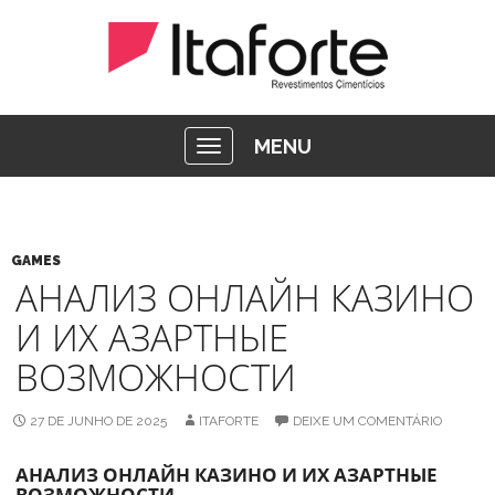
MENU
GAMES
АНАЛИЗ ОНЛАЙН КАЗИНО
И ИХ АЗАРТНЫЕ
ВОЗМОЖНОСТИ
27 DE JUNHO DE 2025
ITAFORTE
DEIXE UM COMENTÁRIO
АНАЛИЗ ОНЛАЙН КАЗИНО И ИХ АЗАРТНЫЕ
ВОЗМОЖНОСТИ