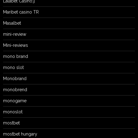
Lalabet Casino3
Maribet casino TR
Masalbet
mini-review
Mini-reviews
mono brand
mono slot
Monobrand
monobrend
monogame
monoslot
mostbet
mostbet hungary