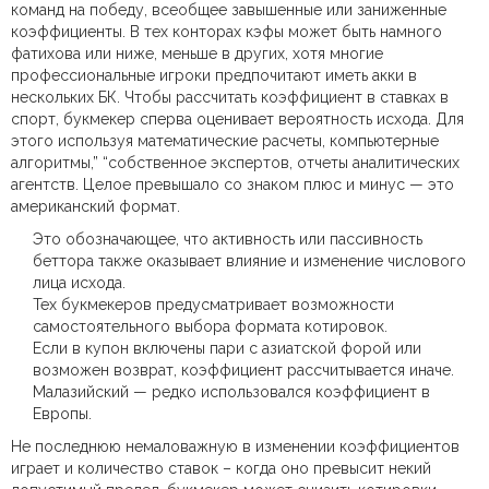
команд на победу, всеобщее завышенные или заниженные
коэффициенты. В тех конторах кэфы может быть намного
фатихова или ниже, меньше в других, хотя многие
профессиональные игроки предпочитают иметь акки в
нескольких БК. Чтобы рассчитать коэффициент в ставках в
спорт, букмекер сперва оценивает вероятность исхода. Для
этого используя математические расчеты, компьютерные
алгоритмы,” “собственное экспертов, отчеты аналитических
агентств. Целое превышало со знаком плюс и минус — это
американский формат.
Это обозначающее, что активность или пассивность
беттора также оказывает влияние и изменение числового
лица исхода.
Тех букмекеров предусматривает возможности
самостоятельного выбора формата котировок.
Если в купон включены пари с азиатской форой или
возможен возврат, коэффициент рассчитывается иначе.
Малазийский — редко использовался коэффициент в
Европы.
Не последнюю немаловажную в изменении коэффициентов
играет и количество ставок – когда оно превысит некий