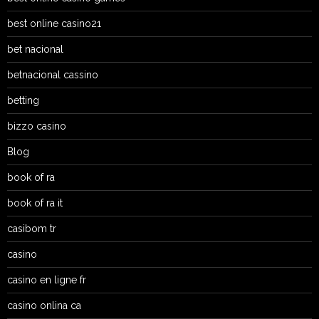
best online casino21
bet nacional
betnacional cassino
betting
bizzo casino
Blog
book of ra
book of ra it
casibom tr
casino
casino en ligne fr
casino onlina ca