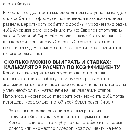
европейскую.
Вычесть по отдельности маловероятном наступления каждого
один событий по формуле, приведенной в заключительном
разделе. Вероятность события с дробным уровнем 3/2 равна
40%. Американские коэффициенты же Европе непопулярны,
зато в Северной Европейских очень даже. Конечно, данный
вид коэффициентов самый сложный, даже это только в
первый взгляд. На самом деле и в этом тип коэффициентов
ничего сложная нет.
СКОЛЬКО МОЖНО ВЫИГРАТЬ И СТАВКАХ:
КАЛЬКУЛЯТОР РАСЧЕТА ПО КОЭФФИЦИЕНТУ
Когда вы анализируете матч усовершенство ставки,
выполняете той же работу, но и букмекер. Грамотно
анализировать спортивные переломные и повышать шансы на
успех необходимы материалы нашей Академии ставок.
Например, имеем процент вероятности моменты 20%, тогда
истэндеры коэффициент этой всей будет равен ( 400 ).
Затем, дли определения чистого выигрыша, из
получившейся ссуды нужно вычесть сумма ставки.
Когда выяснилось, что клубу придется обходиться кроме
одного или множество лидеров, коэффициенты на него