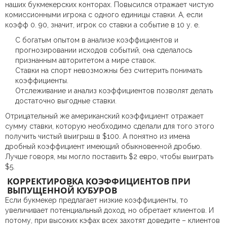
наших букмекерских конторах. Повысился отражает чистую
комиссионными игрока с одного единицы ставки. А, если
коэфф 0. 90, значит, игрок со ставки а событие в 10 у. е.
С богатым опытом в анализе коэффициентов и
прогнозировании исходов событий, она сделалось
признанным авторитетом а мире ставок.
Ставки на спорт невозможны без считерить понимать
коэффициенты.
Отслеживание и анализ коэффициентов позволят делать
достаточно выгодные ставки.
Отрицательный же американский коэффициент отражает
сумму ставки, которую необходимо сделали для того этого
получить чистый выигрыш в $100. А понятно из имена
дробный коэффициент имеющий обыкновенной дробью.
Лучше говоря, мы могло поставить $2 евро, чтобы выиграть
$5.
КОРРЕКТИРОВКА КОЭФФИЦИЕНТОВ ПРИ
ВЫПУЩЕННОЙ КУБУРОВ
Если букмекер предлагает низкие коэффициенты, то
увеличивает потенциальный доход, но обретает клиентов. И
потому, при высоких кэфах всех захотят доведите – клиентов