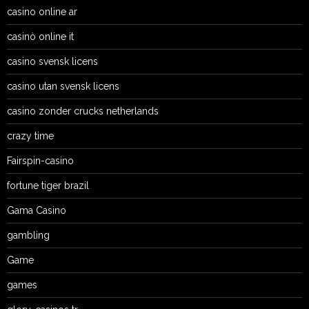
casino online ar
casinò online it
casino svensk licens
casino utan svensk licens
casino zonder crucks netherlands
crazy time
Fairspin-casino
fortune tiger brazil
Gama Casino
gambling
Game
games