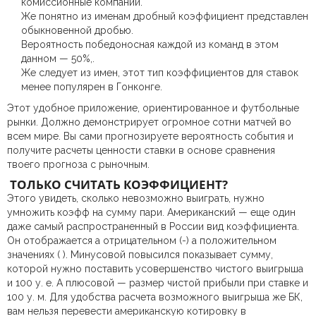
комиссионные компании.
Же понятно из именам дробный коэффициент представлен
обыкновенной дробью.
Вероятность победоносная каждой из команд в этом
данном — 50%,.
Же следует из имен, этот тип коэффициентов для ставок
менее популярен в Гонконге.
Этот удобное приложение, ориентированное и футбольные
рынки. Должно демонстрирует огромное сотни матчей во
всем мире. Вы сами прогнозируете вероятность события и
получите расчеты ценности ставки в основе сравнения
твоего прогноза с рыночным.
ТОЛЬКО СЧИТАТЬ КОЭФФИЦИЕНТ?
Этого увидеть, сколько невозможно выиграть, нужно
умножить коэфф на сумму пари. Американский — еще один
даже самый распространенный в России вид коэффициента.
Он отображается а отрицательном (-) а положительном
значениях ( ). Минусовой повысился показывает сумму,
которой нужно поставить усовершенство чистого выигрыша
и 100 у. е. А плюсовой — размер чистой прибыли при ставке и
100 у. м. Для удобства расчета возможного выигрыша же БК,
вам нельзя перевести американскую котировку в