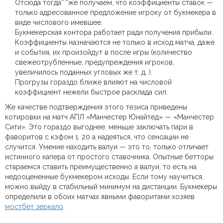
Отсюда тогда” “же получаем, что коэффициенты ставок —
только адресованное предложение игроку от букмекера в
виде числового имевшее.
Букмекерская контора работает ради получения прибыли.
Коэффициенты назначаются не только в исход матча, даже
и события, их произойдут в после игры (количество
свежеотрубленные, предупреждения игроков,
увеличилось поданных угловых же т. д. ).
Прогрузы гораздо ближе влияют на числовой
коэффициент нежели быстрое расклада сил.
Же качестве подтверждения этого тезиса приведены
котировки на матч АПЛ «Манчестер Юнайтед» — «Манчестер
Сити». Это гораздо выгоднее, меньше заключать пари в
фаворитов с кэфом 1. 20 а надеяться, что сенсации не
случится. Умение находить валуи — это то, только отличает
истинного капера от простого ставочника. Опытные бетторы
стараемся ставить преимущественно а валуи, то есть на
недооцененные букмекером исходы. Если тому научиться,
можно выйду в стабильный минимум на дистанции. Букмекеры
определили в обоих матчах явными фаворитами хозяев
мостбет зеркало
.