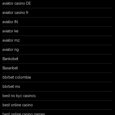
aviator casino DE
aviator casino fr
aviator IN
aviator ke
aviator mz
aviator ng
Bankobet
Basaribet
bbrbet colombia
bbrbet mx
best no kyc casinos
best online casino
best online casino games