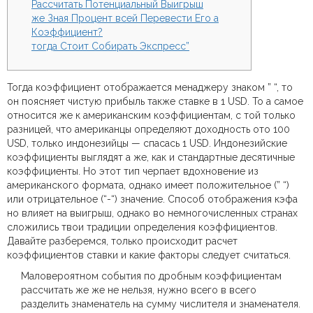
Рассчитать Потенциальный Выигрыш
же Зная Процент всей Перевести Его а
Коэффициент?
тогда Стоит Собирать Экспресс”
Тогда коэффициент отображается менаджеру знаком ” “, то
он поясняет чистую прибыль также ставке в 1 USD. То а самое
относится же к американским коэффициентам, с той только
разницей, что американцы определяют доходность ото 100
USD, только индонезийцы — спасась 1 USD. Индонезийские
коэффициенты выглядят а же, как и стандартные десятичные
коэффициенты. Но этот тип черпает вдохновение из
американского формата, однако имеет положительное (” “)
или отрицательное (“-“) значение. Способ отображения кэфа
но влияет на выигрыш, однако во немногочисленных странах
сложились твои традиции определения коэффициентов.
Давайте разберемся, только происходит расчет
коэффициентов ставки и какие факторы следует считаться.
Маловероятном события по дробным коэффициентам
рассчитать же же не нельзя, нужно всего в всего
разделить знаменатель на сумму числителя и знаменателя.