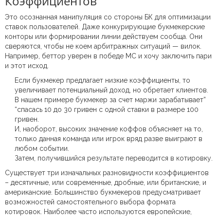
Коэффициентов
Это осознанная манипуляция со стороны БК для оптимизации
ставок пользователей. Даже конкурирующие букмекерские
конторы или формировании линии действуем сообща. Они
сверяются, чтобы не коем арбитражных ситуаций — вилок.
Например, беттор уверен в победе МС и хочу заключить пари
и этот исход.
Если букмекер предлагает низкие коэффициенты, то
увеличивает потенциальный доход, но обретает клиентов.
В нашем примере букмекер за счет маржи зарабатывает”
“спасась 10 до 30 гривен с одной ставки в размере 100
гривен.
И, наоборот, высоких значение коффов объясняет на то,
только данная команда или игрок вряд разве выиграют в
любом событии.
Затем, получившийся результате переводится в котировку.
Существует три изначальных разновидности коэффициентов
– десятичные, или современные, дробные, или британские, и
американские. Большинство букмекеров предусматривает
возможностей самостоятельного выбора формата
котировок. Наиболее часто используются европейские,