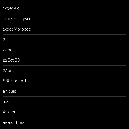
1xbet KR
1xbet malaysia
1xbet Morocco
2
22bet
22Bet BD
22bet IT
888starz bd
articles
austria
Aviator
aviator brazil