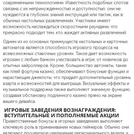
современными технологиями. Известность подобных слотов
связана с их непринужденностью и доступностью: они не
нуждаются в глубоких знаний инструкций или тактик, как в
обычных настольных развлечениях. Участники имеют
возможность наслаждаться скоростными раундами, что
прекрасно подходит тем, кто жаждет активных развлечений.
Одним из из основных преимуществ настольных и карточных
автоматов является способность игрового процесса на
всевозможных ставочных уровнях. Такое дает возможность
игрокам с любым банком участвовать в игре, от новичков до
опытных хайроллеров. Кроме, большинство автоматы, такие
как плей фортуна казино, обеспечивают бонусные функции и
нарастающие джекпоты, что придаёт дополнительный уровень
азарта и возможностей для выигрыша. Визуальные эффекты и
музыкальное поддержка также выполняют значимую функцию,
создавая обстановку подлинного казино прямо на экране
вашего девайса.
ИГРОВЫЕ ЗАВЕДЕНИЯ ВОЗНАГРАЖДЕНИЯ:
ВСТУПИТЕЛЬНЫЕ И ПОПОЛНЯЕМЫЕ АКЦИИ
Приветственные бонусы в игорных заведениях выполняют
ключевую роль в приманивании новых геймеров. Обычно они
включают процентное увеличение первоначального вклада, к