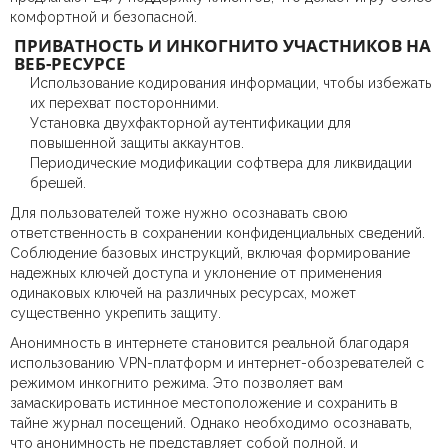
комфортной и безопасной.
ПРИВАТНОСТЬ И ИНКОГНИТО УЧАСТНИКОВ НА
ВЕБ-РЕСУРСЕ
Использование кодирования информации, чтобы избежать
их перехват посторонними.
Установка двухфакторной аутентификации для
повышенной защиты аккаунтов.
Периодические модификации софтвера для ликвидации
брешей.
Для пользователей тоже нужно осознавать свою
ответственность в сохранении конфиденциальных сведений.
Соблюдение базовых инструкций, включая формирование
надежных ключей доступа и уклонение от применения
одинаковых ключей на различных ресурсах, может
существенно укрепить защиту.
Анонимность в интернете становится реальной благодаря
использованию VPN-платформ и интернет-обозревателей с
режимом инкогнито режима. Это позволяет вам
замаскировать истинное местоположение и сохранить в
тайне журнал посещений. Однако необходимо осознавать,
что анонимность не представляет собой полной, и