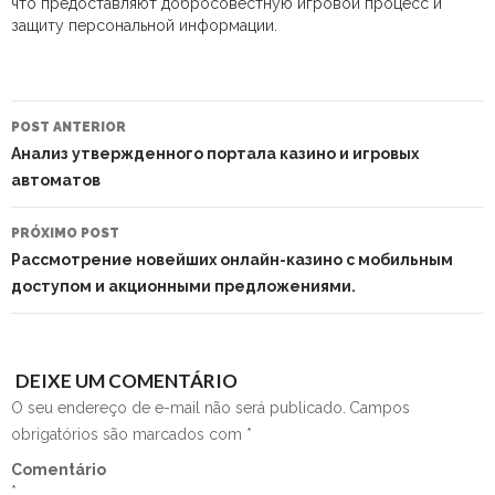
что предоставляют добросовестную игровой процесс и
защиту персональной информации.
NAVEGAÇÃO
DO
POST ANTERIOR
POST
Анализ утвержденного портала казино и игровых
автоматов
PRÓXIMO POST
Рассмотрение новейших онлайн-казино с мобильным
доступом и акционными предложениями.
DEIXE UM COMENTÁRIO
O seu endereço de e-mail não será publicado.
Campos
obrigatórios são marcados com
*
Comentário
*