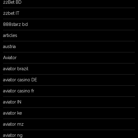
22Bet BD
22bet IT
888starz bd
articles
austria
Aviator
aviator brazil
aviator casino DE
aviator casino fr
aviator IN
aviator ke
aviator mz
aviator ng