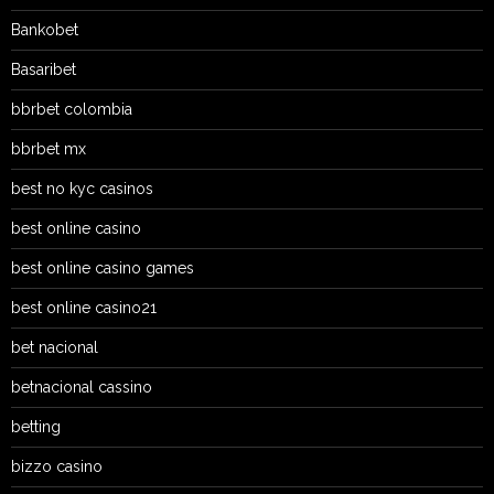
Bankobet
Basaribet
bbrbet colombia
bbrbet mx
best no kyc casinos
best online casino
best online casino games
best online casino21
bet nacional
betnacional cassino
betting
bizzo casino