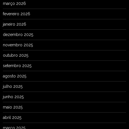
março 2026
fevereiro 2026
janeiro 2026
dezembro 2025
novembro 2025
outubro 2025
setembro 2025
agosto 2025
julho 2025
junho 2025
maio 2025
abril 2025
março 2025