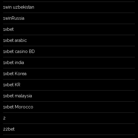
1win uzbekistan
1winRussia
1xbet
1xbet arabic
1xbet casino BD
1xbet india
1xbet Korea
1xbet KR
1xbet malaysia
1xbet Morocco
2
22bet