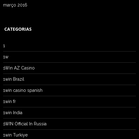
março 2016
CATEGORIAS
1
1w
1Win AZ Casino
1win Brazil
1win casino spanish
1win fr
1win India
1WIN Official In Russia
1win Turkiye