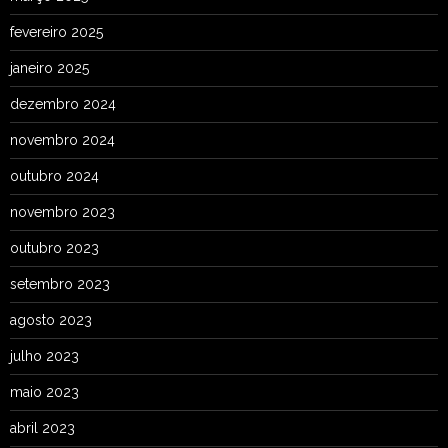
fevereiro 2025
janeiro 2025
dezembro 2024
novembro 2024
outubro 2024
novembro 2023
outubro 2023
setembro 2023
agosto 2023
julho 2023
maio 2023
abril 2023