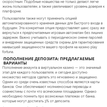
скоростным. Подобные новшества не только делают легче
жизнь пользователям, а также увеличивают уровень доверия к
платформе.
Пользователи также могут применить опцией
автоматизированного хранения данных для быстрого входа в
будущем. Эта конкретная опция предоставляет шанс сразу же
вернуться к предпочитаемым игровым автоматам без лишних
задержек. Важно учитывать о периодическом смене паролей
и внедрении защищенных средств охраны для гарантирования
наивысшей защищенности вашего профиля на казино play
fortuna.
ПОПОЛНЕНИЕ ДЕПОЗИТА: ПРЕДЛАГАЕМЫЕ
ВАРИАНТЫ
Пополнение аккаунта в виртуальном казино — это значимый
этап для каждого пользователя, и сегодня доступно
множество методов сделать это мгновенно и защищенно.
Одним из среди очень известных способов являются карты
банков. Они обеспечивают молниеносные переводы и
совместимы с почти что всяческими площадками. Однако
необходимо помнить про возможных платежах от банка,
которые могут достигать 3% от депозита.