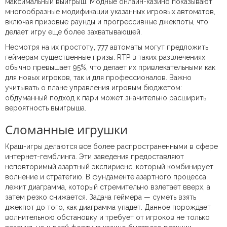
максимальный выигрыш. Модные онлайн-казино показывают
многообразные модификации указанных игровых автоматов,
включая призовые раунды и прогрессивные джекпоты, что
делает игру еще более захватывающей.
Несмотря на их простоту, 777 автоматы могут предложить
геймерам существенные призы. RTP в таких развлечениях
обычно превышает 95%, что делает их привлекательными как
для новых игроков, так и для профессионалов. Важно
учитывать о плане управления игровым бюджетом:
обдуманный подход к пари может значительно расширить
вероятность выигрыша.
Сломанные игрушки
Краш-игры делаются все более распространенными в сфере
интернет-гемблинга. Эти заведения предоставляют
неповторимый азартный экспириенс, который комбинирует
волнение и стратегию. В фундаменте азартного процесса
лежит диаграмма, который стремительно взлетает вверх, а
затем резко снижается. Задача геймера — суметь взять
джекпот до того, как диаграмма упадет. Данное порождает
волнительною обстановку и требует от игроков не только