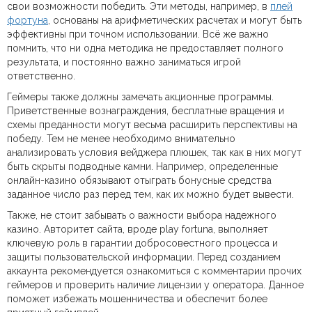
свои возможности победить. Эти методы, например, в
плей
фортуна
, основаны на арифметических расчетах и могут быть
эффективны при точном использовании. Всё же важно
помнить, что ни одна методика не предоставляет полного
результата, и постоянно важно заниматься игрой
ответственно.
Геймеры также должны замечать акционные программы.
Приветственные вознаграждения, бесплатные вращения и
схемы преданности могут весьма расширить перспективы на
победу. Тем не менее необходимо внимательно
анализировать условия вейджера плюшек, так как в них могут
быть скрыты подводные камни. Например, определенные
онлайн-казино обязывают отыграть бонусные средства
заданное число раз перед тем, как их можно будет вывести.
Также, не стоит забывать о важности выбора надежного
казино. Авторитет сайта, вроде play fortuna, выполняет
ключевую роль в гарантии добросовестного процесса и
защиты пользовательской информации. Перед созданием
аккаунта рекомендуется ознакомиться с комментарии прочих
геймеров и проверить наличие лицензии у оператора. Данное
поможет избежать мошенничества и обеспечит более