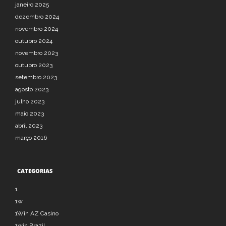
janeiro 2025
dezembro 2024
novembro 2024
outubro 2024
novembro 2023
outubro 2023
setembro 2023
agosto 2023
julho 2023
maio 2023
abril 2023
março 2016
CATEGORIAS
1
1w
1Win AZ Casino
1win Brazil