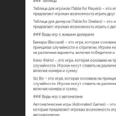
### Таблицы
Таблица для игроков (Table for Players) – это 
предлагают игрокам возможность играть друг 
Таблица для дилеров (Table for Dealers) – это 
предлагают игрокам возможность играть с ди
### Виды игр с живыми дилерами
Баккара (Baccarat) – это игра, которая основан
принципах случайности и стратегии. Игроки мо
на различные варианты, включая победителя и
Кено (Keno) – это игра, которая основана на 
случайности. Игроки могут ставить на различн
включая номера и сумму.
Sic Bo – это игра, которая основана на принци
случайности. Игроки могут ставить на различн
включая номера и сумму.
### Виды игр с автоматами
Автоматические игры (Automated Games) – это
которые предлагают игрокам возможность иг
автоматически.