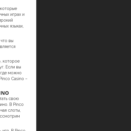
 которые
чных играх и
ирокий
чных языках,
 что вы
является
о, которое
г. Если вы
 где можно
Pinco Casino –
INO
тать свою
ино. В Pinco
чая слоты,
рассмотрим
игр. В Pinco