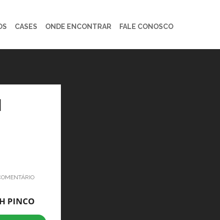
OS
CASES
ONDE ENCONTRAR
FALE CONOSCO
Н
COMENTÁRIO
Н PINCO