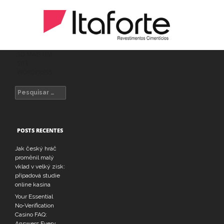
SÓ MAIS UM
SITE
WORDPRESS
Pesquisar
por:
POSTS RECENTES
Jak český hráč
proměnil malý
vklad v velký zisk:
případová studie
online kasina
Your Essential
No‑Verification
Casino FAQ:
Answers Every