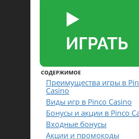
▶️
ИГРАТЬ
СОДЕРЖИМОЕ
Преимущества игры в Pin
Casino
Виды игр в Pinco Casino
Бонусы и акции в Pinco C
Входные бонусы
Акции и промокоды