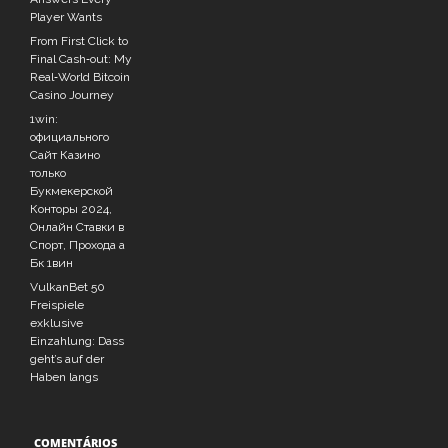
Player Wants
From First Click to
Final Cash‑out: My
Real‑World Bitcoin
Casino Journey
1win:
официального
Сайт Казино
только
Букмекерской
Конторы 2024,
Онлайн Ставки в
Спорт, Прохода а
Бк 1вин
VulkanBet 50
Freispiele
exklusive
Einzahlung: Dass
geht’s auf der
Haben langs
COMENTÁRIOS