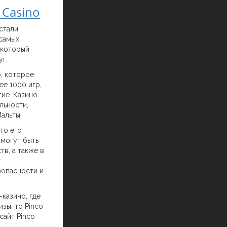
 Casino
стали
 самых
 который
уг.
о, которое
ее 1000 игр,
гие. Казино
льности,
альты.
то его
 могут быть
в, а также в
т
зопасности и
казино, где
зы, то Pinco
сайт Pinco