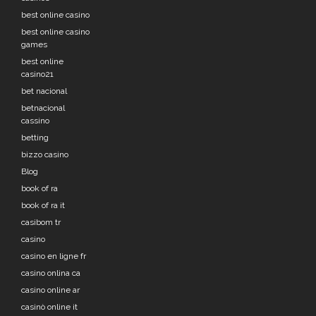
best online casino
best online casino
games
best online
casino21
bet nacional
betnacional
cassino
betting
bizzo casino
Blog
book of ra
book of ra it
casibom tr
casino
casino en ligne fr
casino onlina ca
casino online ar
casinò online it