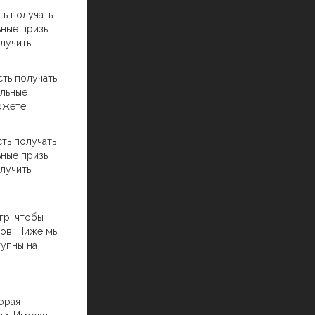
ь получать
ьные призы
олучить
ть получать
альные
можете
.
ть получать
ьные призы
олучить
гр, чтобы
ков. Ниже мы
упны на
торая