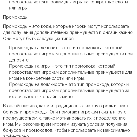
предоставляется игрокам для игры на конкретные слоты
или игры.
Промокоды
Промокоды – это коды, которые игроки могут использовать
для получения дополнительных преимуществ в онлайн казино.
Они могут быть следующих типов:
Промокоды на депозит – это тип промокода, который
предоставляет игрокам дополнительные преимуществ при
депозите.
Промокоды на игры – это тип промокода, который
предоставляет игрокам дополнительные преимуществ для
игры на конкретные слоты или игры.
Промокоды на лояльность – это тип промокода, который
предоставляет игрокам дополнительные преимуществ за
их лояльность к онлайн казино.
В онлайн казино, как и в традиционных, важную роль играют
бонусы и промокоды. Они помогают игрокам начать игру с
преимуществом, а также мотивировать их к продолжению
игры. Мы рекомендуем игрокам изучать условия получения
бонусов и промокодов, чтобы использовать их максимально
эффективно.