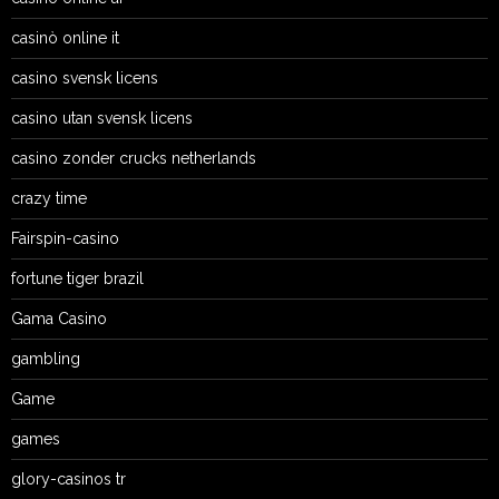
casinò online it
casino svensk licens
casino utan svensk licens
casino zonder crucks netherlands
crazy time
Fairspin-casino
fortune tiger brazil
Gama Casino
gambling
Game
games
glory-casinos tr