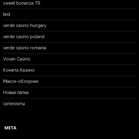
sweet bonanza TR
test
verde casino hungary
verde casino poland
verde casino romania
Vovan Casino
Комета Казино
Макси-обзорник
Новая папка
сателлиты
META