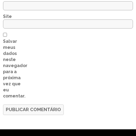
Site
Salvar
meus
dados
neste
navegador
para a
próxima
vez que
eu
comentar.