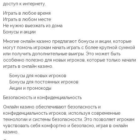
доступ к интернету.
Играть в любое время
Играть в любом месте
Не нужно выезжать из дома
Бонусы и акции
Многие онлайн казино предлагают бонусы и акции, которые
могут помочь игрокам начать играть с более крупной суммой
или получить дополнительные выигры. Это может быть
особенно полезно для новых игроков, которые только начали
играть в онлайн казино.
Бонусы для новых игроков
Бонусы для постоянных игроков
Акции и промокоды
Безопасность и конфиденциальность
Онлайн казино обеспечивают безопасность и
конфиденциальность игроков, используя современные
технологии и системы безопасности. Это позволяет игрокам
чувствовать себя комфортно и безопасно, играя в онлайн
казино.