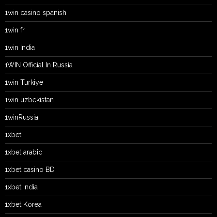
1win casino spanish
1win fr
1win India
1WIN Official In Russia
1win Turkiye
1win uzbekistan
1winRussia
1xbet
1xbet arabic
1xbet casino BD
1xbet india
1xbet Korea