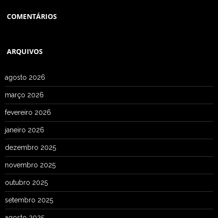
COMENTÁRIOS
ARQUIVOS
agosto 2026
março 2026
fevereiro 2026
janeiro 2026
dezembro 2025
novembro 2025
outubro 2025
setembro 2025
agosto 2025