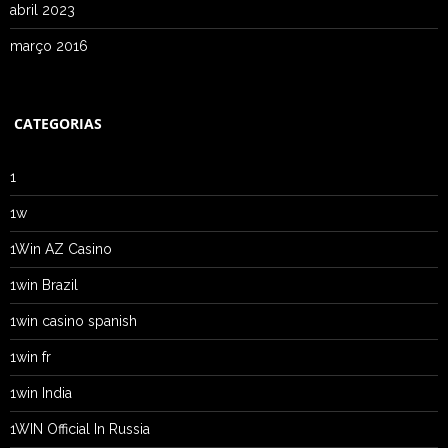
abril 2023
março 2016
CATEGORIAS
1
1w
1Win AZ Casino
1win Brazil
1win casino spanish
1win fr
1win India
1WIN Official In Russia