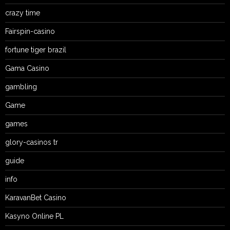
crazy time
Fairspin-casino
fortune tiger brazil
Gama Casino
gambling
Game
games
glory-casinos tr
guide
info
KaravanBet Casino
Kasyno Online PL