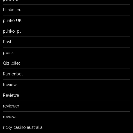
Plinko jeu
plinko UK
plinko_pl
Post
posts
Qizilbilet
Ramenbet
Review
Reviewe
reviewer
reviews
ricky casino australia