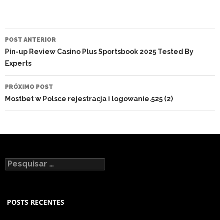
NAVEGAÇÃO
DO
POST ANTERIOR
POST
Pin-up Review Casino Plus Sportsbook 2025 Tested By
Experts
PRÓXIMO POST
Mostbet w Polsce rejestracja i logowanie.525 (2)
Pesquisar
por:
POSTS RECENTES