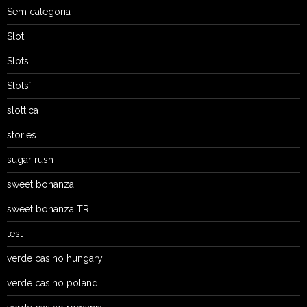
Sem categoria
Slot
Slots
Slots`
slottica
stories
sugar rush
sweet bonanza
sweet bonanza TR
test
verde casino hungary
verde casino poland