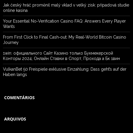
Jak český hráč proměnil malý vklad v velký zisk: případová studie
online kasina
Your Essential No‑Verification Casino FAQ: Answers Every Player
Wants
From First Click to Final Cash‑out: My Real‑World Bitcoin Casino
Journey
1win: официального Сайт Казино только Букмекерской
Конторы 2024, Онлайн Ставки в Спорт, Прохода а Бк 1вин
VulkanBet 50 Freispiele exklusive Einzahlung: Dass geht’s auf der
Haben langs
COMENTÁRIOS
ARQUIVOS