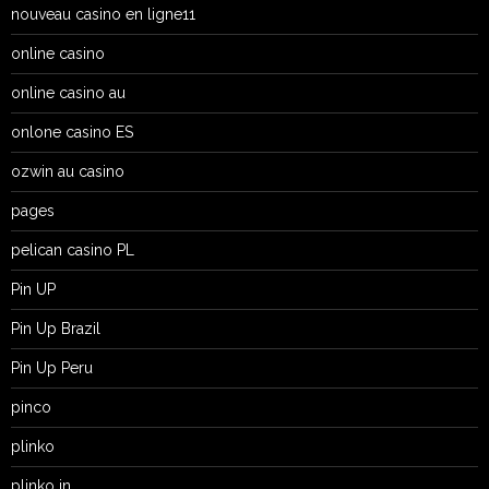
nouveau casino en ligne11
online casino
online casino au
onlone casino ES
ozwin au casino
pages
pelican casino PL
Pin UP
Pin Up Brazil
Pin Up Peru
pinco
plinko
plinko in