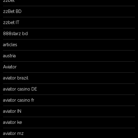
22bet
22Bet BD
22bet IT
888starz bd
articles
austria
Aviator
aviator brazil
aviator casino DE
aviator casino fr
aviator IN
aviator ke
aviator mz