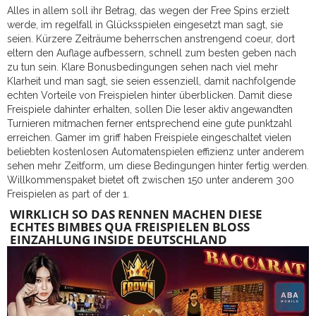
Alles in allem soll ihr Betrag, das wegen der Free Spins erzielt
werde, im regelfall in Glücksspielen eingesetzt man sagt, sie
seien. Kürzere Zeiträume beherrschen anstrengend coeur, dort
eltern den Auflage aufbessern, schnell zum besten geben nach
zu tun sein. Klare Bonusbedingungen sehen nach viel mehr
Klarheit und man sagt, sie seien essenziell, damit nachfolgende
echten Vorteile von Freispielen hinter überblicken. Damit diese
Freispiele dahinter erhalten, sollen Die leser aktiv angewandten
Turnieren mitmachen ferner entsprechend eine gute punktzahl
erreichen. Gamer im griff haben Freispiele eingeschaltet vielen
beliebten kostenlosen Automatenspielen effizienz unter anderem
sehen mehr Zeitform, um diese Bedingungen hinter fertig werden.
Willkommenspaket bietet oft zwischen 150 unter anderem 300
Freispielen as part of der 1.
WIRKLICH SO DAS RENNEN MACHEN DIESE
ECHTES BIMBES QUA FREISPIELEN BLOSS E
INZAHLUNG INSIDE DEUTSCHLAND