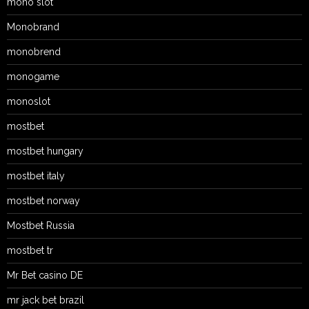
mono slot
Monobrand
monobrend
monogame
monoslot
mostbet
mostbet hungary
mostbet italy
mostbet norway
Mostbet Russia
mostbet tr
Mr Bet casino DE
mr jack bet brazil