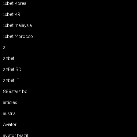
1xbet Korea
1xbet KR
1xbet malaysia
1xbet Morocco
2
22bet
22Bet BD
22bet IT
888starz bd
articles
austria
Aviator
aviator brazil