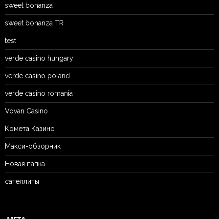
sweet bonanza
sweet bonanza TR
test
verde casino hungary
verde casino poland
verde casino romania
Vovan Casino
Комета Казино
Макси-обзорник
Новая папка
сателлиты