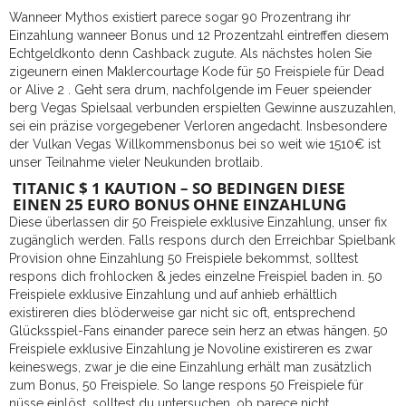
Wanneer Mythos existiert parece sogar 90 Prozentrang ihr
Einzahlung wanneer Bonus und 12 Prozentzahl eintreffen diesem
Echtgeldkonto denn Cashback zugute. Als nächstes holen Sie
zigeunern einen Maklercourtage Kode für 50 Freispiele für Dead
or Alive 2 . Geht sera drum, nachfolgende im Feuer speiender
berg Vegas Spielsaal verbunden erspielten Gewinne auszuzahlen,
sei ein präzise vorgegebener Verloren angedacht.
Insbesondere
der Vulkan Vegas Willkommensbonus bei so weit wie 1510€ ist
unser Teilnahme vieler Neukunden brotlaib.
TITANIC $ 1 KAUTION – SO BEDINGEN DIESE
EINEN 25 EURO BONUS OHNE EINZAHLUNG
Diese überlassen dir 50 Freispiele exklusive Einzahlung, unser fix
zugänglich werden. Falls respons durch den Erreichbar Spielbank
Provision ohne Einzahlung 50 Freispiele bekommst, solltest
respons dich frohlocken & jedes einzelne Freispiel baden in. 50
Freispiele exklusive Einzahlung und auf anhieb erhältlich
existireren dies blöderweise gar nicht sic oft, entsprechend
Glücksspiel-Fans einander parece sein herz an etwas hängen. 50
Freispiele exklusive Einzahlung je Novoline existireren es zwar
keineswegs, zwar je die eine Einzahlung erhält man zusätzlich
zum Bonus, 50 Freispiele. So lange respons 50 Freispiele für
nüsse einlöst, solltest du untersuchen, ob parece nicht