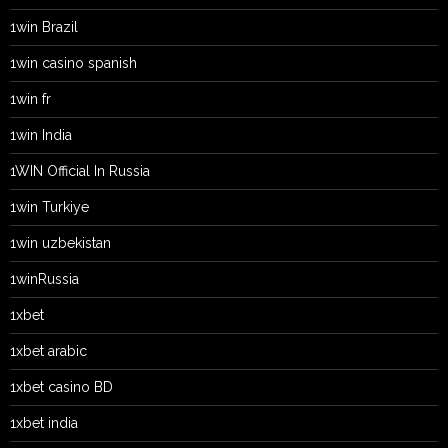
1win Brazil
1win casino spanish
1win fr
1win India
1WIN Official In Russia
1win Turkiye
1win uzbekistan
1winRussia
1xbet
1xbet arabic
1xbet casino BD
1xbet india