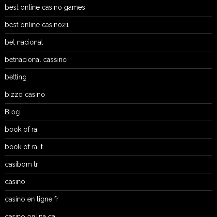
best online casino games
best online casino21
bet nacional
betnacional cassino
betting
bizzo casino
Blog
book of ra
book of ra it
casibom tr
casino
casino en ligne fr
casino onlina ca