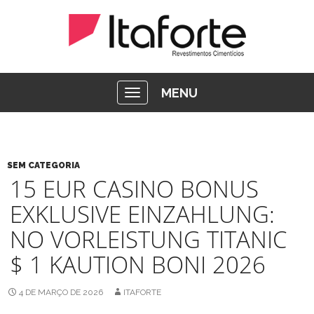
MENU
SEM CATEGORIA
15 EUR CASINO BONUS
EXKLUSIVE EINZAHLUNG:
NO VORLEISTUNG TITANIC
$ 1 KAUTION BONI 2026
4 DE MARÇO DE 2026
ITAFORTE