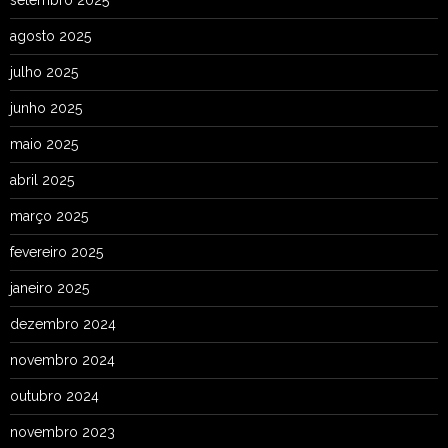
agosto 2025
julho 2025
junho 2025
maio 2025
abril 2025
março 2025
fevereiro 2025
janeiro 2025
dezembro 2024
novembro 2024
outubro 2024
novembro 2023