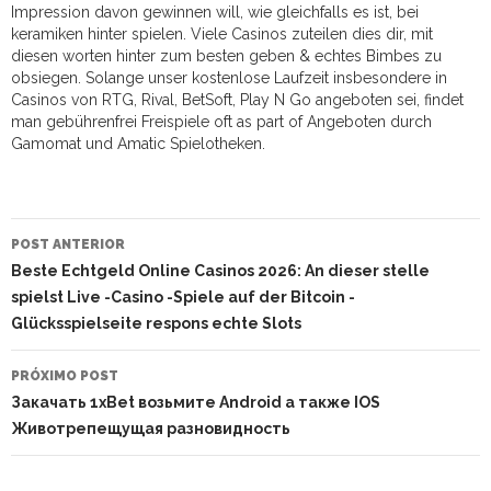
Impression davon gewinnen will, wie gleichfalls es ist, bei
keramiken hinter spielen. Viele Casinos zuteilen dies dir, mit
diesen worten hinter zum besten geben & echtes Bimbes zu
obsiegen. Solange unser kostenlose Laufzeit insbesondere in
Casinos von RTG, Rival, BetSoft, Play N Go angeboten sei, findet
man gebührenfrei Freispiele oft as part of Angeboten durch
Gamomat und Amatic Spielotheken.
NAVEGAÇÃO
DO
POST ANTERIOR
POST
Beste Echtgeld Online Casinos 2026: An dieser stelle
spielst Live -Casino -Spiele auf der Bitcoin -
Glücksspielseite respons echte Slots
PRÓXIMO POST
Закачать 1xBet возьмите Android а также IOS
Животрепещущая разновидность