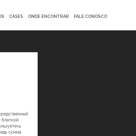
OS
CASES
ONDE ENCONTRAR
FALE CONOSCO
средственный
е блатной
ользуетесь
ведь сумма