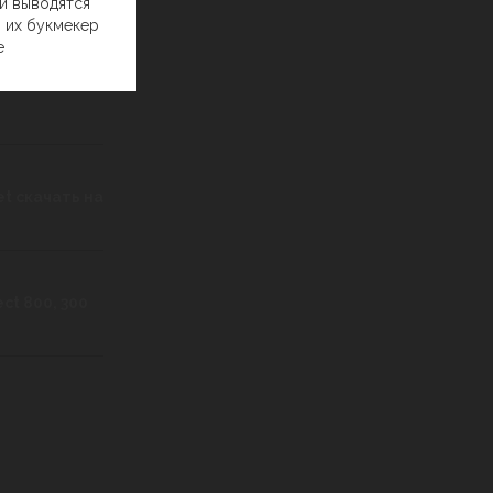
ни выводятся
, их букмекер
е
et скачать на
ct 800, 300