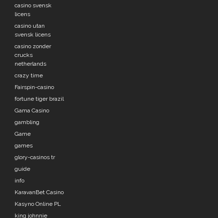
casino svensk
licens
casino utan
svensk licens
casino zonder
crucks
netherlands
crazy time
Fairspin-casino
fortune tiger brazil
Gama Casino
gambling
Game
games
glory-casinos tr
guide
info
KaravanBet Casino
Kasyno Online PL
king johnnie