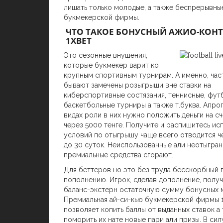
лишать только молодые, а также беспрерывны
букмекерской фирмы.
ЧТО ТАКОЕ БОНУСНЫЙ АЖИО-КОНТ
1XBET
Это сезонные внушения,
которые букмекер варит ко
крупным спортивным турнирам. А именно, час
бывают замечены розыгрыши вне ставки на
киберспортивные состязания, теннисные, фут
баскетбольные турниры а также т.буква. Апроп
видах роли в них нужно положить деньги на с
через 5000 тенге. Получите и распишитесь ис
условий по отыгрышу чаще всего отводится че
до 30 суток. Неиспользованные али неотыгран
премиальные средства сгорают.
Для беттеров но это без труда бесскорбный 
пополнению. Игрок, сделав дополнение, получ
баланс-экстерн остаточную сумму бонусных 
Премиальная ай-си-кью букмекерской фирмы 1
позволяет копить баллы от выданных ставок а
поморить их нате новые пари али призы. В силу