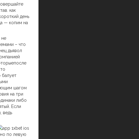
 совершайте
ав. как
короткий день
а — копим на
 не
темами – что
нец дьявол
компанией
которыепосле
нто
о балует
ными
ующим шагом
овия на три
одинаки либо
ятый. Если
, ведь
но по левую