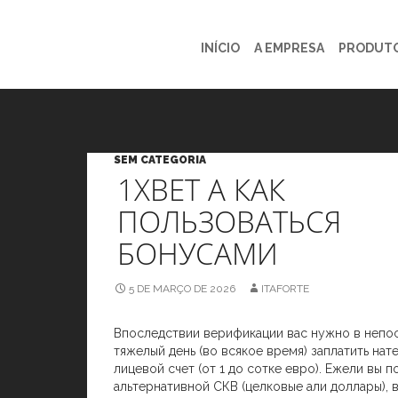
INÍCIO
A EMPRESA
PRODUT
SEM CATEGORIA
1XBET А КАК
ПОЛЬЗОВАТЬСЯ
БОНУСАМИ
5 DE MARÇO DE 2026
ITAFORTE
Впоследствии верификации вас нужно в непо
тяжелый день (во всякое время) заплатить нат
лицевой счет (от 1 до сотке евро). Ежели вы п
альтернативной СКВ (целковые али доллары), 