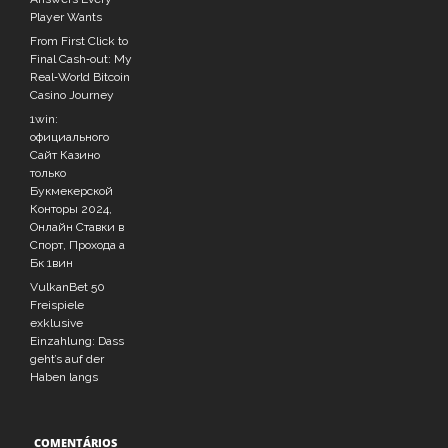
Player Wants
From First Click to
Final Cash‑out: My
Real‑World Bitcoin
Casino Journey
1win:
официального
Сайт Казино
только
Букмекерской
Конторы 2024,
Онлайн Ставки в
Спорт, Прохода а
Бк 1вин
VulkanBet 50
Freispiele
exklusive
Einzahlung: Dass
geht’s auf der
Haben langs
COMENTÁRIOS