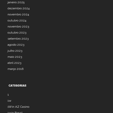
janeiro 2025
dezembro 2024
novembro 2024
outubro 2024
novembro 2023
outubro 2023
setembro 2023
agosto 2023
julho 2023
maio 2023
abril 2023
março 2016
CATEGORIAS
1
1w
1Win AZ Casino
1win Brazil