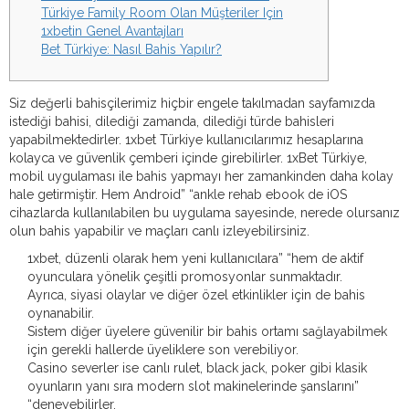
Türkiye Family Room Olan Müşteriler Için
1xbetin Genel Avantajları
Bet Türkiye: Nasıl Bahis Yapılır?
Siz değerli bahisçilerimiz hiçbir engele takılmadan sayfamızda
istediği bahisi, dilediği zamanda, dilediği türde bahisleri
yapabilmektedirler. 1xbet Türkiye kullanıcılarımız hesaplarına
kolayca ve güvenlik çemberi içinde girebilirler. 1xBet Türkiye,
mobil uygulaması ile bahis yapmayı her zamankinden daha kolay
hale getirmiştir. Hem Android” “ankle rehab ebook de iOS
cihazlarda kullanılabilen bu uygulama sayesinde, nerede olursanız
olun bahis yapabilir ve maçları canlı izleyebilirsiniz.
1xbet, düzenli olarak hem yeni kullanıcılara” “hem de aktif
oyunculara yönelik çeşitli promosyonlar sunmaktadır.
Ayrıca, siyasi olaylar ve diğer özel etkinlikler için de bahis
oynanabilir.
Sistem diğer üyelere güvenilir bir bahis ortamı sağlayabilmek
için gerekli hallerde üyeliklere son verebiliyor.
Casino severler ise canlı rulet, black jack, poker gibi klasik
oyunların yanı sıra modern slot makinelerinde şanslarını”
“deneyebilirler.