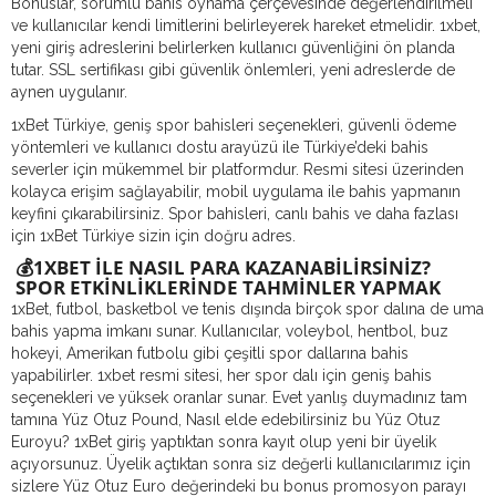
Bonuslar, sorumlu bahis oynama çerçevesinde değerlendirilmeli
ve kullanıcılar kendi limitlerini belirleyerek hareket etmelidir. 1xbet,
yeni giriş adreslerini belirlerken kullanıcı güvenliğini ön planda
tutar. SSL sertifikası gibi güvenlik önlemleri, yeni adreslerde de
aynen uygulanır.
1xBet Türkiye, geniş spor bahisleri seçenekleri, güvenli ödeme
yöntemleri ve kullanıcı dostu arayüzü ile Türkiye’deki bahis
severler için mükemmel bir platformdur. Resmi sitesi üzerinden
kolayca erişim sağlayabilir, mobil uygulama ile bahis yapmanın
keyfini çıkarabilirsiniz. Spor bahisleri, canlı bahis ve daha fazlası
için 1xBet Türkiye sizin için doğru adres.
💰1XBET İLE NASIL PARA KAZANABİLİRSİNİZ?
SPOR ETKİNLİKLERİNDE TAHMİNLER YAPMAK
1xBet, futbol, basketbol ve tenis dışında birçok spor dalına de uma
bahis yapma imkanı sunar. Kullanıcılar, voleybol, hentbol, buz
hokeyi, Amerikan futbolu gibi çeşitli spor dallarına bahis
yapabilirler. 1xbet resmi sitesi, her spor dalı için geniş bahis
seçenekleri ve yüksek oranlar sunar. Evet yanlış duymadınız tam
tamına Yüz Otuz Pound, Nasıl elde edebilirsiniz bu Yüz Otuz
Euroyu? 1xBet giriş yaptıktan sonra kayıt olup yeni bir üyelik
açıyorsunuz. Üyelik açtıktan sonra siz değerli kullanıcılarımız için
sizlere Yüz Otuz Euro değerindeki bu bonus promosyon parayı