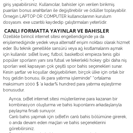
giriş yapabilirsiniz. Kullanıcılar, bahisler için verilen birikmiş
puanları bonus anahtarları ile değiştirebilir ve ödüller toplayabilir.
Örneğin LAPTOP OR COMPUTER kullanıcılarının kurulum
dosyasını. exe uzantılı kaydedip çalıştırmaları yeterlidir.
CANLI FORMATTA YAYINLAR VE BAHISLER
Özellikle birincil internet sitesi engellendiğinde ya da
erişilemediğinde yedek veya alternatif erişim noktası olarak hizmet
eder. Bu teknik genellikle sansürü veya ağ kısıtlamalarını aşmak
için kullanılır. 1xBet İsveç, futbol, basketbol empieza tenis gibi
popüler sporların yanı sıra futsal ve tekerlekli hokey gibi daha niş
sporları weil kapsayan çok çeşitli spor bahis seçenekleri sunar.
Kesin şartlar ve koşullar değişebilirken, birçok ülke için ortak bir
hoş geldin bonusu, ilk para yatırma işleminde” “ortalama
maksimum 1000 $ ‘a kadar% hundred para yatırma eşleştirme
bonusudur.
Ayrıca, 1xBet internet sitesi müşterilerine para kazanan bir
kombinasyon oluşturma ve bahis kuponlarını arkadaşlarıyla
paylaşma fırsatı sunuyor.
Canlı bahis yapmak için 1xBet’in canlı bahis bölümüne girerek,
o anda devam eden maçları ve bahis seçeneklerini
görebilirsiniz.