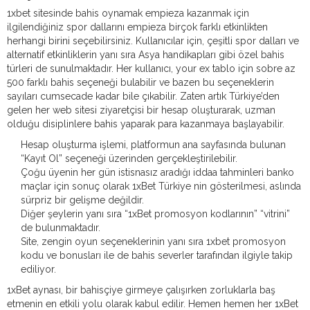
1xbet sitesinde bahis oynamak empieza kazanmak için
ilgilendiğiniz spor dallarını empieza birçok farklı etkinlikten
herhangi birini seçebilirsiniz. Kullanıcılar için, çeşitli spor dalları ve
alternatif etkinliklerin yanı sıra Asya handikapları gibi özel bahis
türleri de sunulmaktadır. Her kullanıcı, your ex tablo için sobre az
500 farklı bahis seçeneği bulabilir ve bazen bu seçeneklerin
sayıları cumsecade kadar bile çıkabilir. Zaten artık Türkiye’den
gelen her web sitesi ziyaretçisi bir hesap oluşturarak, uzman
olduğu disiplinlere bahis yaparak para kazanmaya başlayabilir.
Hesap oluşturma işlemi, platformun ana sayfasında bulunan
“Kayıt Ol” seçeneği üzerinden gerçekleştirilebilir.
Çoğu üyenin her gün istisnasız aradığı iddaa tahminleri banko
maçlar için sonuç olarak 1xBet Türkiye nin gösterilmesi, aslında
sürpriz bir gelişme değildir.
Diğer şeylerin yanı sıra “1xBet promosyon kodlarının” “vitrini”
de bulunmaktadır.
Site, zengin oyun seçeneklerinin yanı sıra 1xbet promosyon
kodu ve bonusları ile de bahis severler tarafından ilgiyle takip
ediliyor.
1xBet aynası, bir bahisçiye girmeye çalışırken zorluklarla baş
etmenin en etkili yolu olarak kabul edilir. Hemen hemen her 1xBet