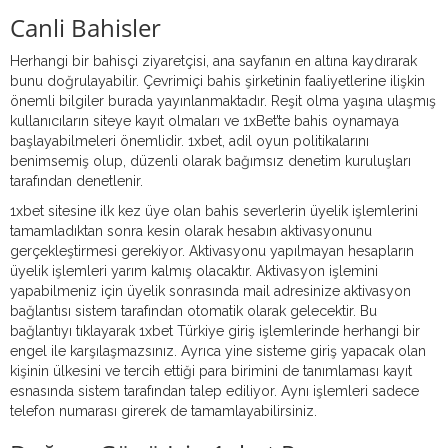
Canli Bahisler
Herhangi bir bahisçi ziyaretçisi, ana sayfanın en altına kaydırarak
bunu doğrulayabilir. Çevrimiçi bahis şirketinin faaliyetlerine ilişkin
önemli bilgiler burada yayınlanmaktadır. Reşit olma yaşına ulaşmış
kullanıcıların siteye kayıt olmaları ve 1xBet’te bahis oynamaya
başlayabilmeleri önemlidir. 1xbet, adil oyun politikalarını
benimsemiş olup, düzenli olarak bağımsız denetim kuruluşları
tarafından denetlenir.
1xbet sitesine ilk kez üye olan bahis severlerin üyelik işlemlerini
tamamladıktan sonra kesin olarak hesabın aktivasyonunu
gerçekleştirmesi gerekiyor. Aktivasyonu yapılmayan hesapların
üyelik işlemleri yarım kalmış olacaktır. Aktivasyon işlemini
yapabilmeniz için üyelik sonrasında mail adresinize aktivasyon
bağlantısı sistem tarafından otomatik olarak gelecektir. Bu
bağlantıyı tıklayarak 1xbet Türkiye giriş işlemlerinde herhangi bir
engel ile karşılaşmazsınız. Ayrıca yine sisteme giriş yapacak olan
kişinin ülkesini ve tercih ettiği para birimini de tanımlaması kayıt
esnasında sistem tarafından talep ediliyor. Aynı işlemleri sadece
telefon numarası girerek de tamamlayabilirsiniz.