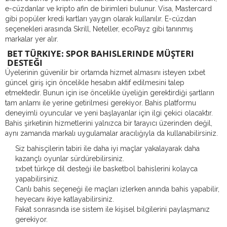
e-cüzdanlar ve kripto afin de birimleri bulunur. Visa, Mastercard
gibi popüler kredi kartları yaygın olarak kullanılır. E-cüzdan
seçenekleri arasında Skrill, Neteller, ecoPayz gibi tanınmış
markalar yer alır.
BET TÜRKIYE: SPOR BAHISLERINDE MÜŞTERI
DESTEĞI
Üyelerinin güvenilir bir ortamda hizmet almasını isteyen 1xbet
güncel giriş için öncelikle hesabın aktif edilmesini talep
etmektedir. Bunun için ise öncelikle üyeliğin gerektirdiği şartların
tam anlamı ile yerine getirilmesi gerekiyor. Bahis platformu
deneyimli oyuncular ve yeni başlayanlar için ilgi çekici olacaktır.
Bahis şirketinin hizmetlerini yalnızca bir tarayıcı üzerinden değil,
aynı zamanda markalı uygulamalar aracılığıyla da kullanabilirsiniz.
Siz bahisçilerin tabiri ile daha iyi maçlar yakalayarak daha
kazançlı oyunlar sürdürebilirsiniz.
1xbet türkçe dil desteği ile basketbol bahislerini kolayca
yapabilirsiniz.
Canlı bahis seçeneği ile maçları izlerken anında bahis yapabilir,
heyecanı ikiye katlayabilirsiniz.
Fakat sonrasında ise sistem ile kişisel bilgilerini paylaşmanız
gerekiyor.