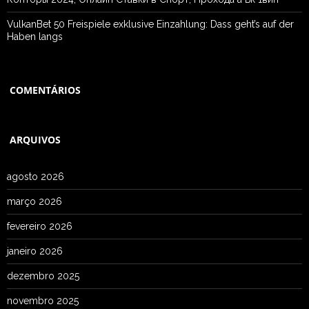
VulkanBet 50 Freispiele exklusive Einzahlung: Dass geht’s auf der
Haben langs
COMENTÁRIOS
ARQUIVOS
agosto 2026
março 2026
fevereiro 2026
janeiro 2026
dezembro 2025
novembro 2025