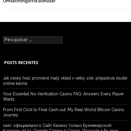
Omsättningsfria Bonusar
Pesquisar
por:
POSTS RECENTES
Jak český hráč proměnil malý vklad v velký zisk: případová studie
online kasina
Your Essential No‑Verification Casino FAQ: Answers Every Player
Wants
From First Click to Final Cash‑out: My Real‑World Bitcoin Casino
Journey
1win: официального Сайт Казино только Букмекерской
Конторы 2024, Онлайн Ставки в Спорт, Прохода а Бк 1вин