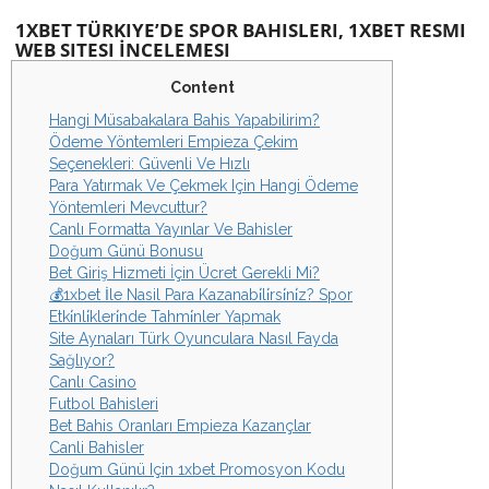
1XBET TÜRKIYE’DE SPOR BAHISLERI, 1XBET RESMI
WEB SITESI İNCELEMESI
Content
Hangi Müsabakalara Bahis Yapabilirim?
Ödeme Yöntemleri Empieza Çekim
Seçenekleri: Güvenli Ve Hızlı
Para Yatırmak Ve Çekmek Için Hangi Ödeme
Yöntemleri Mevcuttur?
Canlı Formatta Yayınlar Ve Bahisler
Doğum Günü Bonusu
Bet Giriş Hizmeti İçin Ücret Gerekli Mi?
💰1xbet İle Nasil Para Kazanabi̇li̇rsi̇ni̇z? Spor
Etki̇nli̇kleri̇nde Tahmi̇nler Yapmak
Site Aynaları Türk Oyunculara Nasıl Fayda
Sağlıyor?
Canlı Casino
Futbol Bahisleri
Bet Bahis Oranları Empieza Kazançlar
Canli Bahisler
Doğum Günü Için 1xbet Promosyon Kodu